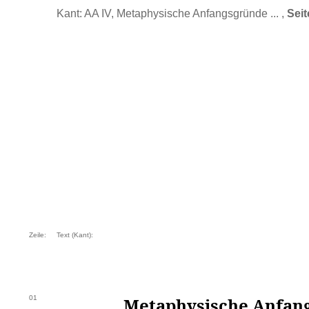
Kant: AA IV, Metaphysische Anfangsgründe ... ,
Seit
Zeile:
Text (Kant):
01
Metaphysische Anfan