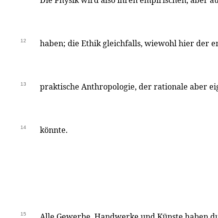
Die Physik wird also ihren empirischen, aber au
12
haben; die Ethik gleichfalls, wiewohl hier der 
13
praktische Anthropologie, der rationale aber e
14
könnte.
15
Alle Gewerbe, Handwerke und Künste haben du