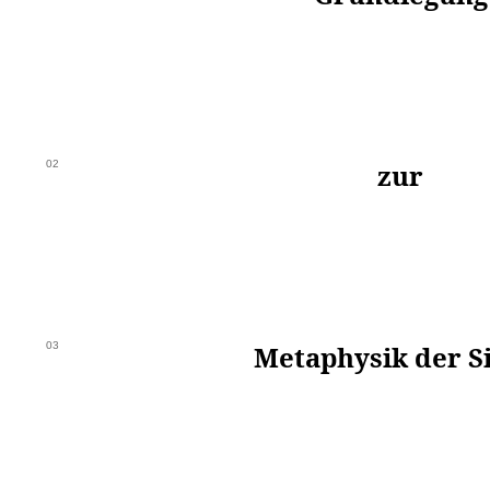
02
zur
03
Metaphysik der S