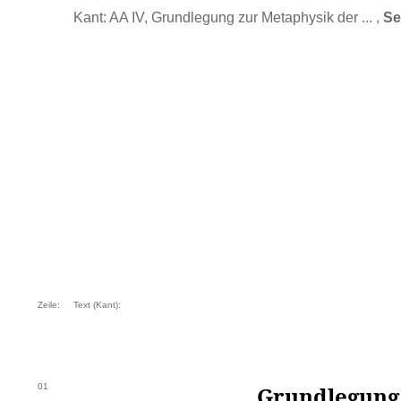
Kant: AA IV, Grundlegung zur Metaphysik der ... ,
Se
Zeile:
Text (Kant):
01
Grundlegung