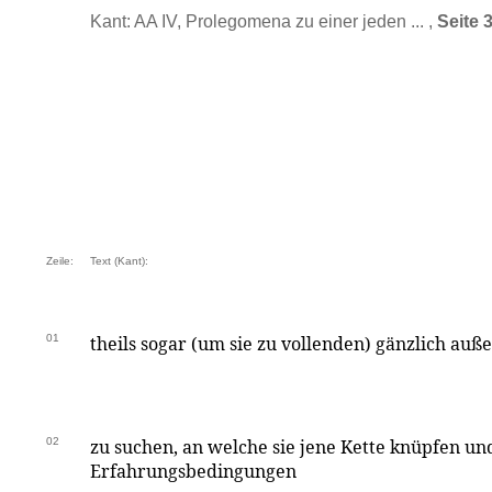
Kant: AA IV, Prolegomena zu einer jeden ... ,
Seite 
Zeile:
Text (Kant):
01
theils sogar (um sie zu vollenden) gänzlich a
02
zu suchen, an welche sie jene Kette knüpfen u
Erfahrungsbedingungen