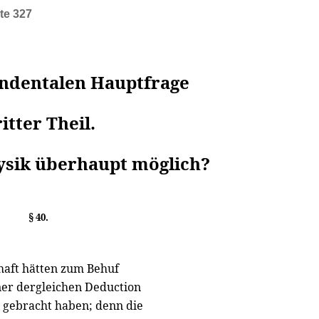
te 327
endentalen Hauptfrage
itter Theil.
ysik überhaupt möglich?
§ 40.
haft hätten zum Behuf
ner dergleichen Deduction
e gebracht haben; denn die