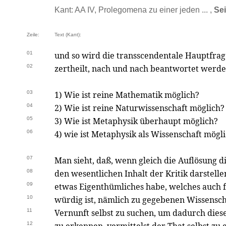
Kant: AA IV, Prolegomena zu einer jeden ... ,
Sei
Zeile:
Text (Kant):
01
und so wird die transscendentale Hauptfrag
02
zertheilt, nach und nach beantwortet werde
03
1) Wie ist reine Mathematik möglich?
04
2) Wie ist reine Naturwissenschaft möglich?
05
3) Wie ist Metaphysik überhaupt möglich?
06
4) wie ist Metaphysik als Wissenschaft mögl
07
Man sieht, daß, wenn gleich die Auflösung 
08
den wesentlichen Inhalt der Kritik darstelle
09
etwas Eigenthümliches habe, welches auch f
10
würdig ist, nämlich zu gegebenen Wissensch
11
Vernunft selbst zu suchen, um dadurch diese
12