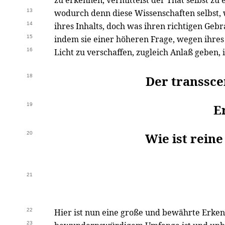
zu erkennen, vermittelst der That selbst zu
13
wodurch denn diese Wissenschaften selbst, 
14
ihres Inhalts, doch was ihren richtigen Gebr
15
indem sie einer höheren Frage, wegen ihres
16
Licht zu verschaffen, zugleich Anlaß geben,
18
Der transsc
19
E
20
Wie ist rein
21
22
Hier ist nun eine große und bewährte Erkenn
23