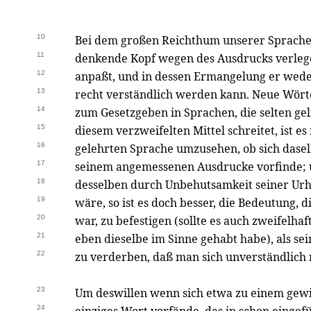
10
Bei dem großen Reichthum unserer Sprachen 
11
denkende Kopf wegen des Ausdrucks verlege
12
anpaßt, und in dessen Ermangelung er weder
13
recht verständlich werden kann. Neue Wört
14
zum Gesetzgeben in Sprachen, die selten ge
15
diesem verzweifelten Mittel schreitet, ist es
16
gelehrten Sprache umzusehen, ob sich daselb
17
seinem angemessenen Ausdrucke vorfinde; 
18
desselben durch Unbehutsamkeit seiner U
19
wäre, so ist es doch besser, die Bedeutung, 
20
war, zu befestigen (sollte es auch zweifelha
21
eben dieselbe im Sinne gehabt habe), als se
22
zu verderben, daß man sich unverständlich
23
Um deswillen wenn sich etwa zu einem gewis
24