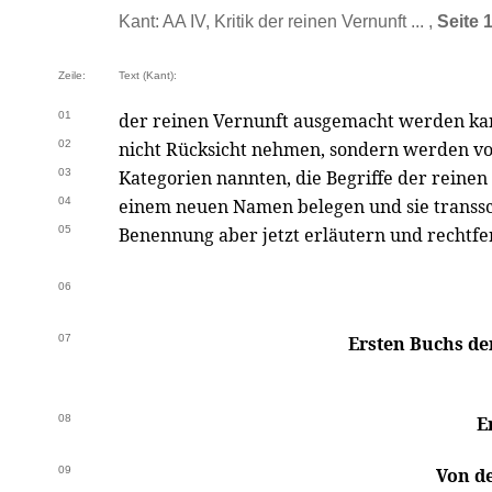
Kant: AA IV, Kritik der reinen Vernunft ... ,
Seite 
Zeile:
Text (Kant):
01
der reinen Vernunft ausgemacht werden kan
02
nicht Rücksicht nehmen, sondern werden vorl
03
Kategorien nannten, die Begriffe der reinen
04
einem neuen Namen belegen und sie transsc
05
Benennung aber jetzt erläutern und rechtfe
06
07
Ersten Buchs de
08
E
09
Von d