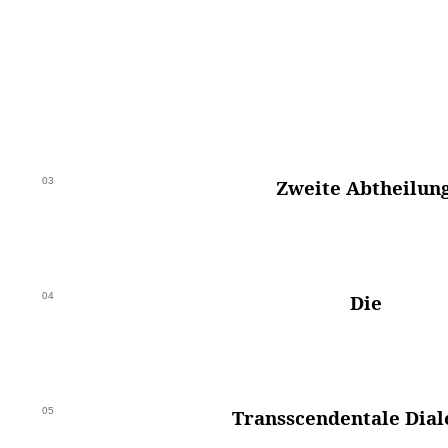
03
Zweite Abtheilung
04
Die
05
Transscendentale Dial