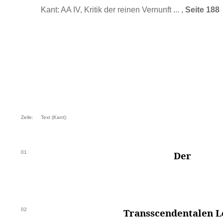
Kant: AA IV, Kritik der reinen Vernunft ... ,
Seite 188
Zeile:
Text (Kant):
01
Der
02
Transscendentalen L