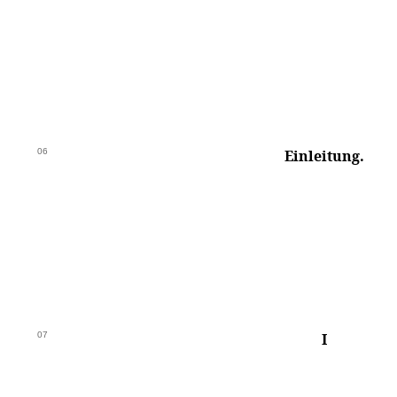
06
Einleitung.
07
I