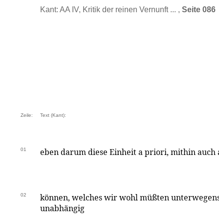
Kant: AA IV, Kritik der reinen Vernunft ... ,
Seite 086
Zeile:
Text (Kant):
01
eben darum diese Einheit a priori, mithin auc
02
können, welches wir wohl müßten unterwegens 
unabhängig