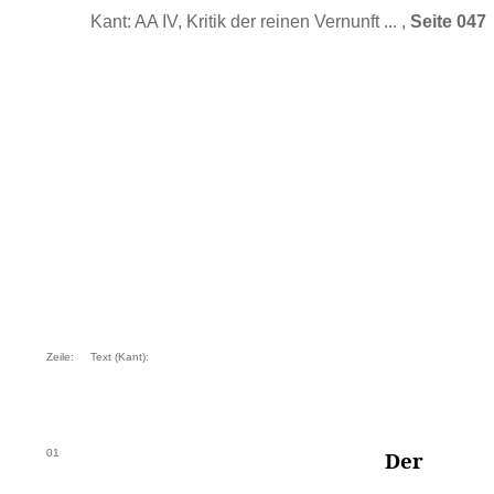
Kant: AA IV, Kritik der reinen Vernunft ... ,
Seite 047
Zeile:
Text (Kant):
01
Der