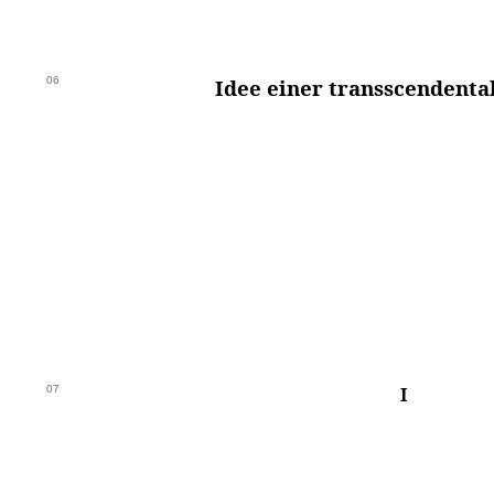
06
Idee einer transscendenta
07
I