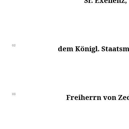
Sr. Exellenz,
02
dem Königl. Staatsm
03
Freiherrn von Zed