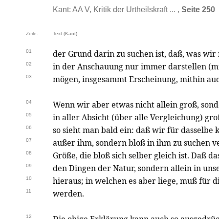
Kant: AA V, Kritik der Urtheilskraft ... ,
Seite 250
Zeile:
Text (Kant):
01
der Grund darin zu suchen ist, daß, was wir 
02
in der Anschauung nur immer darstellen (mit
03
mögen, insgesammt Erscheinung, mithin auc
04
Wenn wir aber etwas nicht allein groß, sond
05
in aller Absicht (über alle Vergleichung) gro
06
so sieht man bald ein: daß wir für dasselb
07
außer ihm, sondern bloß in ihm zu suchen ver
08
Größe, die bloß sich selber gleich ist. Daß d
09
den Dingen der Natur, sondern allein in unse
10
hieraus; in welchen es aber liege, muß für 
11
werden.
12