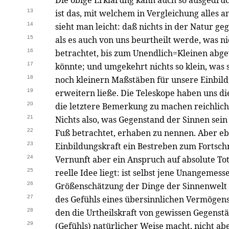
Die obige Erklärung kann auch so ausgedrü
13
ist das, mit welchem in Vergleichung alles an
14
sieht man leicht: daß nichts in der Natur g
15
als es auch von uns beurtheilt werde, was n
16
betrachtet, bis zum Unendlich=Kleinen ab
17
könnte; und umgekehrt nichts so klein, was s
18
noch kleinern Maßstäben für unsere Einbild
19
erweitern ließe. Die Teleskope haben uns di
20
die letztere Bemerkung zu machen reichlich
21
Nichts also, was Gegenstand der Sinnen sein 
22
Fuß betrachtet, erhaben zu nennen. Aber e
23
Einbildungskraft ein Bestreben zum Fortschr
24
Vernunft aber ein Anspruch auf absolute Tota
25
reelle Idee liegt: ist selbst jene Unangeme
26
Größenschätzung der Dinge der Sinnenwelt 
27
des Gefühls eines übersinnlichen Vermögens
28
den die Urtheilskraft von gewissen Gegenst
29
(Gefühls) natürlicher Weise macht, nicht a