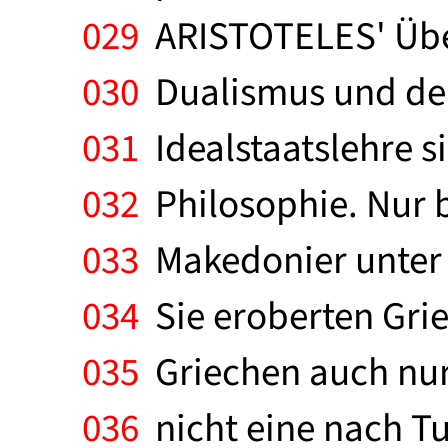
029
ARISTOTELES' Übe
030
Dualismus und der 
031
Idealstaatslehre s
032
Philosophie. Nur b
033
Makedonier unter 
034
Sie eroberten Gri
035
Griechen auch nur 
036
nicht eine nach Tu