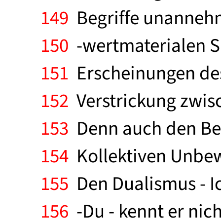
149
Begriffe unannehmba
150
-wertmaterialen S
151
Erscheinungen des
152
Verstrickung zwis
153
Denn auch den Beg
154
Kollektiven Unbew
155
Den Dualismus - Ic
156
-Du - kennt er nicht