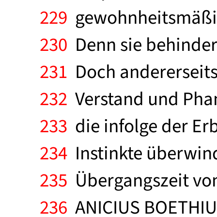
229
gewohnheitsmäßige
230
Denn sie behindern 
231
Doch andererseits
232
Verstand und Phant
233
die infolge der E
234
Instinkte überwind
235
Übergangszeit von 
236
ANICIUS BOETHIU