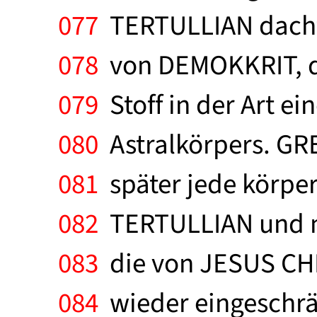
077
TERTULLIAN dachte
078
von DEMOKKRIT, di
079
Stoff in der Art ei
080
Astralkörpers. GR
081
später jede körper
082
TERTULLIAN und n
083
die von JESUS CHR
084
wieder eingeschrän