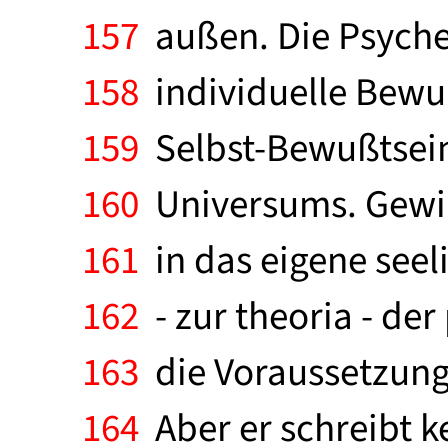
157
außen. Die Psyche 
158
individuelle Bewuß
159
Selbst-Bewußtsein
160
Universums. Gewiß
161
in das eigene seel
162
- zur theoria - de
163
die Voraussetzunge
164
Aber er schreibt 