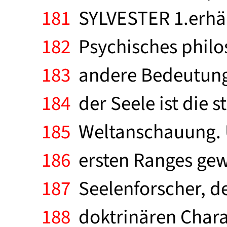
181
SYLVESTER 1.erhält
182
Psychisches philo
183
andere Bedeutung a
184
der Seele ist die s
185
Weltanschauung. Un
186
ersten Ranges gew
187
Seelenforscher, de
188
doktrinären Charakt