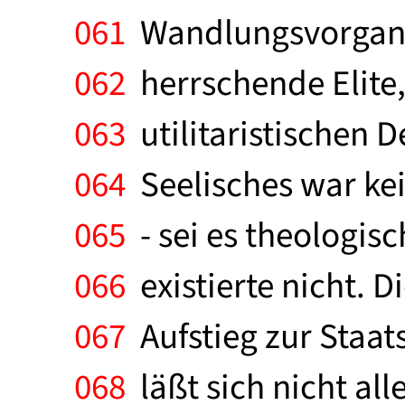
061
Wandlungsvorganges
062
herrschende Elite, 
063
utilitaristischen 
064
Seelisches war kei
065
- sei es theologis
066
existierte nicht. D
067
Aufstieg zur Staat
068
läßt sich nicht all