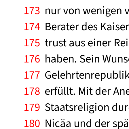
173
nur von wenigen v
174
Berater des Kaisers
175
trust aus einer Re
176
haben. Sein Wunsc
177
Gelehrtenrepublik 
178
erfüllt. Mit der A
179
Staatsreligion du
180
Nicäa und der spät