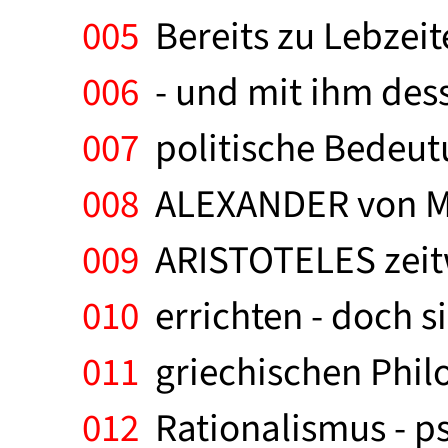
005
Bereits zu Lebzei
006
- und mit ihm dess
007
politische Bedeut
008
ALEXANDER von Ma
009
ARISTOTELES zeitw
010
errichten - doch si
011
griechischen Philo
012
Rationalismus - ps