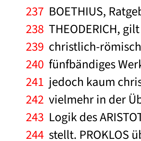
237
BOETHIUS, Ratgeb
238
THEODERICH, gilt a
239
christlich-römisc
240
fünfbändiges Werk 
241
jedoch kaum chris
242
vielmehr in der Ü
243
Logik des ARISTOTE
244
stellt. PROKLOS üb