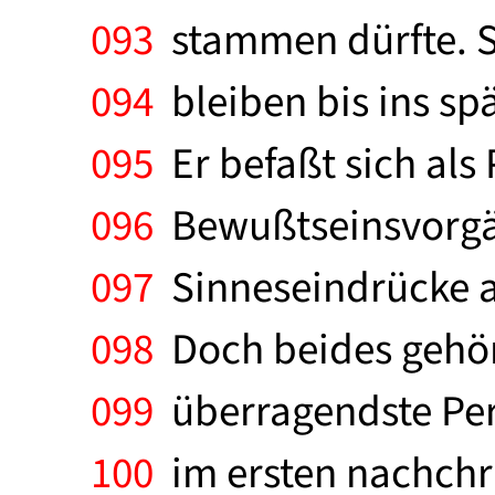
093
stammen dürfte. S
094
bleiben bis ins spä
095
Er befaßt sich als
096
Bewußtseinsvorgä
097
Sinneseindrücke 
098
Doch beides gehöre
099
überragendste Per
100
im ersten nachchri