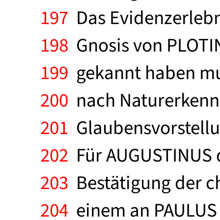
197
Das Evidenzerlebn
198
Gnosis von PLOTIN,
199
gekannt haben muß
200
nach Naturerkenntn
201
Glaubensvorstellun
202
Für AUGUSTINUS di
203
Bestätigung der chr
204
einem an PAULUS e