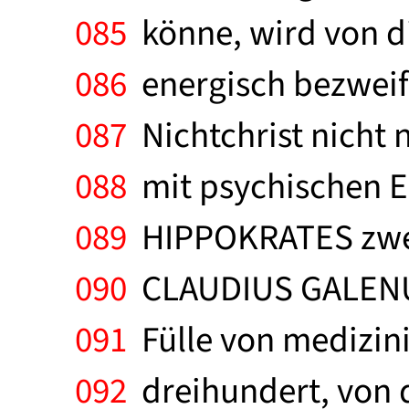
085
könne, wird von di
086
energisch bezweifel
087
Nichtchrist nicht 
088
mit psychischen Er
089
HIPPOKRATES zweit
090
CLAUDIUS GALENUS. 
091
Fülle von medizini
092
dreihundert, von d