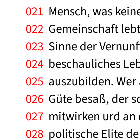
021
Mensch, was keines
022
Gemeinschaft lebt 
023
Sinne der Vernunft
024
beschauliches Leb
025
auszubilden. Wer 
026
Güte besaß, der so
027
mitwirken urd an d
028
politische Elite d