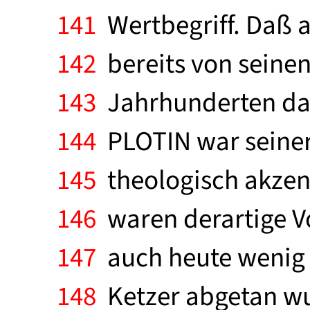
141
Wertbegriff. Daß 
142
bereits von seinen 
143
Jahrhunderten dana
144
PLOTIN war seiner 
145
theologisch akzent
146
waren derartige Vo
147
auch heute wenig b
148
Ketzer abgetan wurd