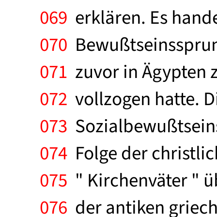
069
erklären. Es hande
070
Bewußtseinssprung
071
zuvor in Ägypten z
072
vollzogen hatte. D
073
Sozialbewußtseins
074
Folge der christli
075
" Kirchenväter " ü
076
der antiken griec