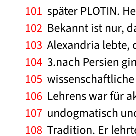
101
später PLOTIN. Hei
102
Bekannt ist nur, d
103
Alexandria lebte, 
104
3.nach Persien gin
105
wissenschaftliche L
106
Lehrens war für ak
107
undogmatisch und e
108
Tradition. Er lehrt