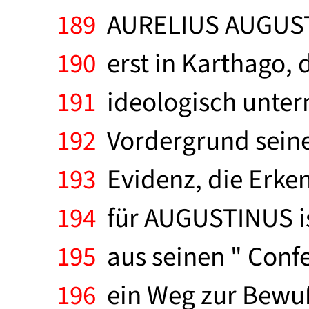
189
AURELIUS AUGUSTIN
190
erst in Karthago, 
191
ideologisch unterm
192
Vordergrund seine
193
Evidenz, die Erken
194
für AUGUSTINUS ist
195
aus seinen " Confe
196
ein Weg zur Bewuß