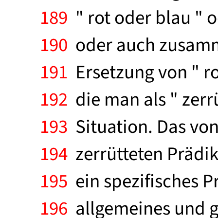
189
" rot oder blau " 
190
oder auch zusamme
191
Ersetzung von " rot
192
die man als " zerr
193
Situation. Das vo
194
zerrütteten Prädik
195
ein spezifisches P
196
allgemeines und g