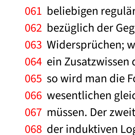
061
beliebigen regulä
062
bezüglich der Gege
063
Widersprüchen; we
064
ein Zusatzwissen 
065
so wird man die F
066
wesentlichen glei
067
müssen. Der zweit
068
der induktiven Log