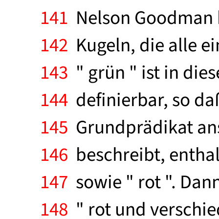
141
Nelson Goodman hi
142
Kugeln, die alle e
143
" grün " ist in dies
144
definierbar, so daß
145
Grundprädikat anse
146
beschreibt, enthal
147
sowie " rot ". Dann 
148
" rot und verschied