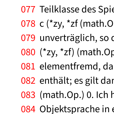
077
Teilklasse des Spie
078
c (*zy, *zf (math.O
079
unverträglich, so
080
(*zy, *zf) (math.Op
081
elementfremd, da d
082
enthält; es gilt dan
083
(math.Op.) 0. Ich 
084
Objektsprache in e