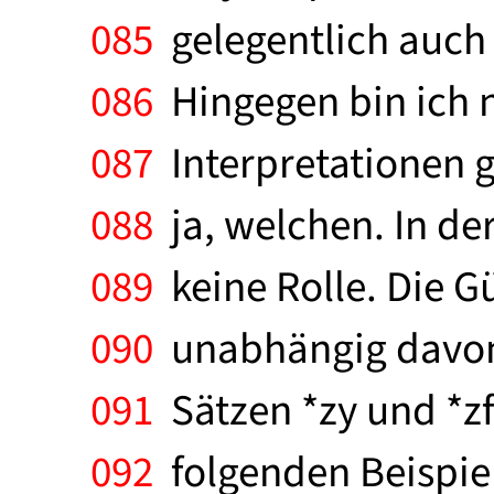
085
gelegentlich auch 
086
Hingegen bin ich n
087
Interpretationen 
088
ja, welchen. In de
089
keine Rolle. Die Gü
090
unabhängig davon, 
091
Sätzen *zy und *zf
092
folgenden Beispiel