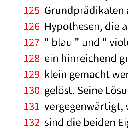
125
Grundprädikaten a
126
Hypothesen, die an 
127
" blau " und " viol
128
ein hinreichend g
129
klein gemacht werd
130
gelöst. Seine Lös
131
vergegenwärtigt, wi
132
sind die beiden Ei