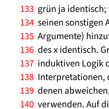
133
grün ja identisch;
134
seinen sonstigen A
135
Argumente) hinzuf
136
des x identisch. G
137
induktiven Logik 
138
Interpretationen, d
139
denen abweichen, d
140
verwenden. Auf die