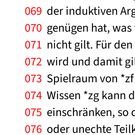
069
der induktiven Ar
070
genügen hat, was 
071
nicht gilt. Für den 
072
wird und damit gilt,
073
Spielraum von *zf 
074
Wissen *zg kann d
075
einschränken, so d
076
oder unechte Teil