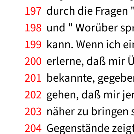
197
durch die Fragen "
198
und " Worüber spr
199
kann. Wenn ich ein
200
erlerne, daß mir Ü
201
bekannte, gegeben 
202
gehen, daß mir je
203
näher zu bringen s
204
Gegenstände zeigt,