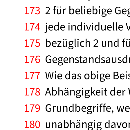
173
2 für beliebige Ge
174
jede individuelle 
175
bezüglich 2 und fü
176
Gegenstandsausdrüc
177
Wie das obige Beis
178
Abhängigkeit der 
179
Grundbegriffe, wen
180
unabhängig davon, 