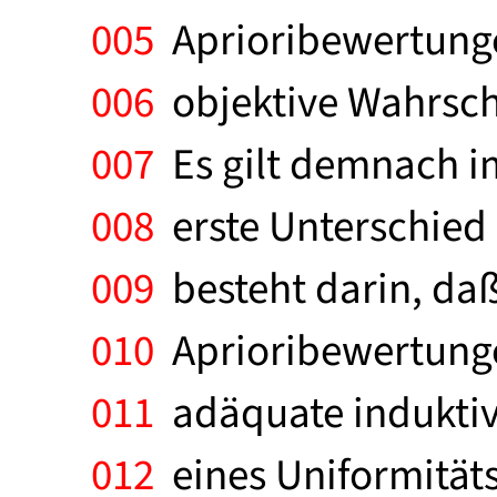
005
Aprioribewertungen
006
objektive Wahrsche
007
Es gilt demnach im
008
erste Unterschied 
009
besteht darin, daß 
010
Aprioribewertunge
011
adäquate induktiv
012
eines Uniformitäts