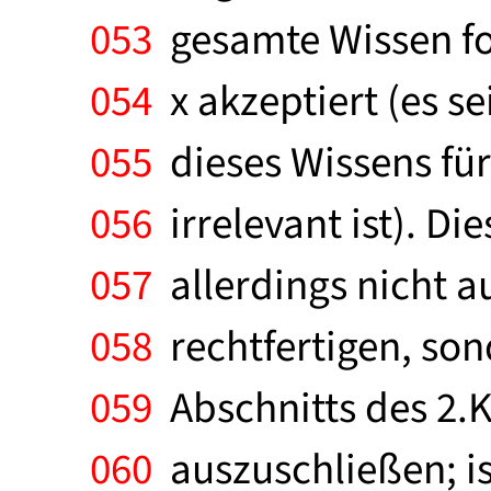
053
gesamte Wissen for
054
x akzeptiert (es sei
055
dieses Wissens für
056
irrelevant ist). D
057
allerdings nicht au
058
rechtfertigen, son
059
Abschnitts des 2.K
060
auszuschließen; ist