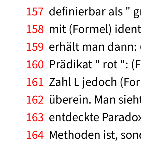
157
definierbar als " 
158
mit (Formel) ident
159
erhält man dann: (
160
Prädikat " rot ": (F
161
Zahl L jedoch (For
162
überein. Man sieh
163
entdeckte Paradoxo
164
Methoden ist, sond