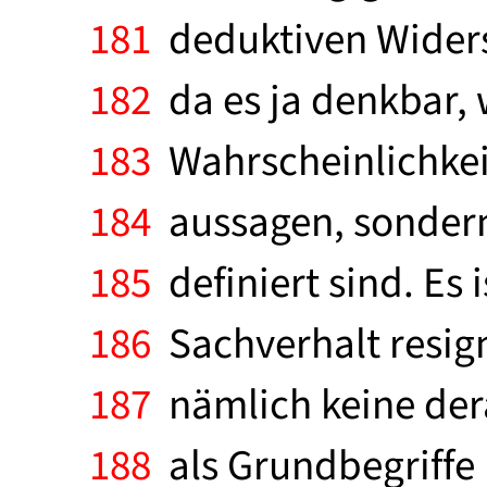
181
deduktiven Widers
182
da es ja denkbar, w
183
Wahrscheinlichkei
184
aussagen, sondern
185
definiert sind. Es 
186
Sachverhalt resign
187
nämlich keine dera
188
als Grundbegriffe " 