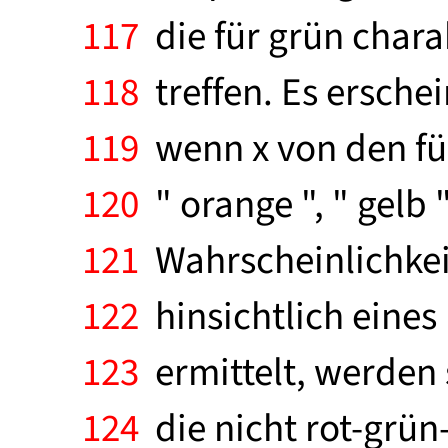
117
die für grün charak
118
treffen. Es erschei
119
wenn x von den fün
120
" orange ", " gelb "
121
Wahrscheinlichkeit
122
hinsichtlich eines
123
ermittelt, werden 
124
die nicht rot-grün-