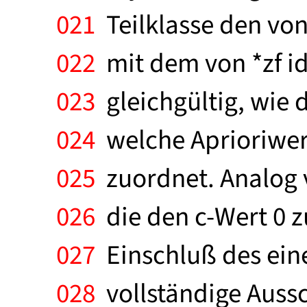
021
Teilklasse den von
022
mit dem von *zf ide
023
gleichgültig, wie 
024
welche Aprioriwer
025
zuordnet. Analog ve
026
die den c-Wert 0 zu
027
Einschluß des ein
028
vollständige Aussc