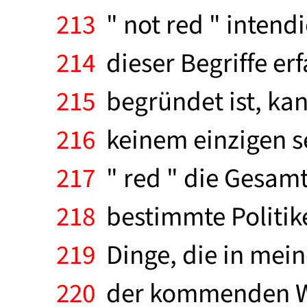
213
" not red " intendi
214
dieser Begriffe er
215
begründet ist, ka
216
keinem einzigen s
217
" red " die Gesamt
218
bestimmte Politike
219
Dinge, die in mei
220
der kommenden Wel