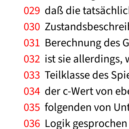
029
daß die tatsächl
030
Zustandsbeschreib
031
Berechnung des Gra
032
ist sie allerdings,
033
Teilklasse des Spi
034
der c-Wert von eb
035
folgenden von Unt
036
Logik gesprochen wi