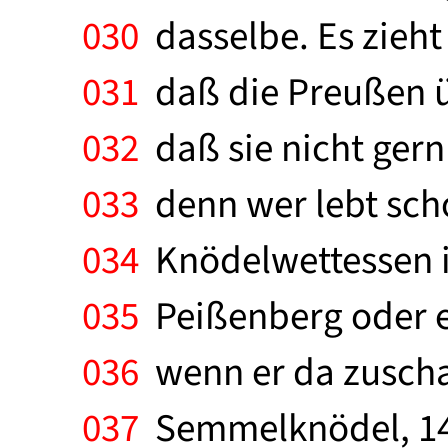
030
dasselbe. Es zieht 
031
daß die Preußen ü
032
daß sie nicht gern
033
denn wer lebt scho
034
Knödelwettessen i
035
Peißenberg oder e
036
wenn er da zuscha
037
Semmelknödel, 140