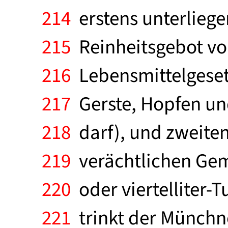
214
erstens unterliege
215
Reinheitsgebot von
216
Lebensmittelgesetz
217
Gerste, Hopfen un
218
darf), und zweiten
219
verächtlichen Gemä
220
oder viertelliter-
221
trinkt der Münchne