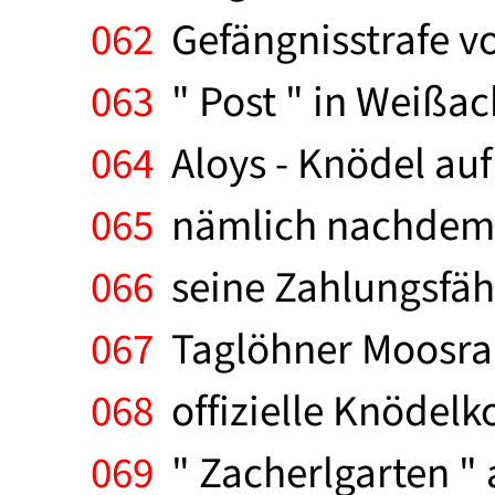
062
Gefängnisstrafe vo
063
" Post " in Weißac
064
Aloys - Knödel auf
065
nämlich nachdem e
066
seine Zahlungsfähig
067
Taglöhner Moosrain
068
offizielle Knödelk
069
" Zacherlgarten " 