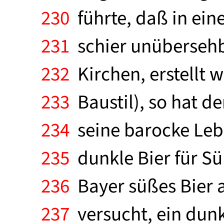
230
führte, daß in ein
231
schier unübersehb
232
Kirchen, erstellt 
233
Baustil), so hat d
234
seine barocke Leb
235
dunkle Bier für Sü
236
Bayer süßes Bier a
237
versucht, ein dunkl