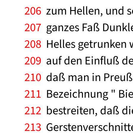
206
zum Hellen, und so
207
ganzes Faß Dunkle
208
Helles getrunken w
209
auf den Einfluß de
210
daß man in Preuße
211
Bezeichnung " Bier 
212
bestreiten, daß d
213
Gerstenverschnitte