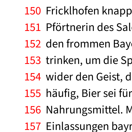
150
Fricklhofen knapp 
151
Pförtnerin des Sal
152
den frommen Bayern
153
trinken, um die Spo
154
wider den Geist, d
155
häufig, Bier sei fü
156
Nahrungsmittel. Ma
157
Einlassungen bayri