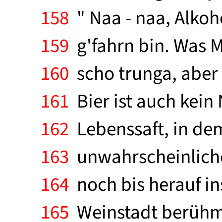
158
" Naa - naa, Alkoho
159
g'fahrn bin. Was Mo
160
scho trunga, aber k
161
Bier ist auch kein 
162
Lebenssaft, in de
163
unwahrscheinlicher 
164
noch bis herauf in
165
Weinstadt berühmt 