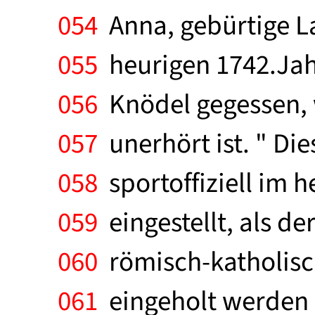
054
Anna, gebürtige L
055
heurigen 1742.Jah
056
Knödel gegessen, w
057
unerhört ist. " Dies
058
sportoffiziell im h
059
eingestellt, als de
060
römisch-katholisch
061
eingeholt werden "