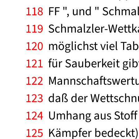
118
FF ", und " Schmal
119
Schmalzler-Wettka
120
möglichst viel Ta
121
für Sauberkeit gib
122
Mannschaftswertun
123
daß der Wettschnup
124
Umhang aus Stoff 
125
Kämpfer bedeckt),