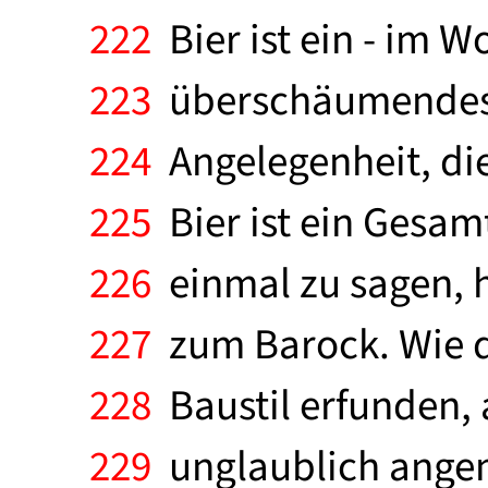
222
Bier ist ein - im 
223
überschäumendes Ge
224
Angelegenheit, die 
225
Bier ist ein Gesam
226
einmal zu sagen, h
227
zum Barock. Wie d
228
Baustil erfunden, 
229
unglaublich angem