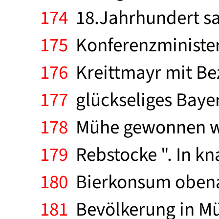
174
18.Jahrhundert sa
175
Konferenzminister 
176
Kreittmayr mit Bez
177
glückseliges Bayer
178
Mühe gewonnen wer
179
Rebstocke ". In kn
180
Bierkonsum obenan
181
Bevölkerung in Mün