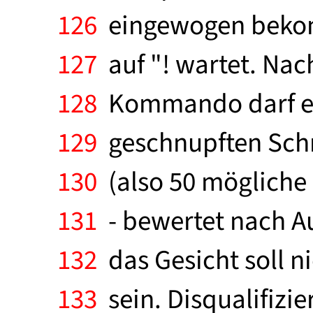
126
eingewogen bekom
127
auf "! wartet. Na
128
Kommando darf er 
129
geschnupften Schm
130
(also 50 mögliche 
131
- bewertet nach Au
132
das Gesicht soll n
133
sein. Disqualifizi