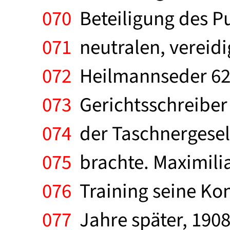
070
Beteiligung des Pu
071
neutralen, vereidi
072
Heilmannseder 62 
073
Gerichtsschreiber L
074
der Taschnergesell
075
brachte. Maximilia
076
Training seine Kon
077
Jahre später, 1908