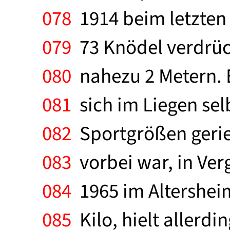
078
1914 beim letzten
079
73 Knödel verdrüc
080
nahezu 2 Metern. E
081
sich im Liegen selb
082
Sportgrößen geriet
083
vorbei war, in Ver
084
1965 im Altershei
085
Kilo, hielt allerdi