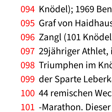
094
Knödel); 1969 Bene
095
Graf von Haidhaus
096
Zangl (101 Knödel)
097
29jähriger Athlet, 
098
Triumphen im Knöde
099
der Sparte Leberkä
100
44 remischen Weck
101
-Marathon. Dieser 