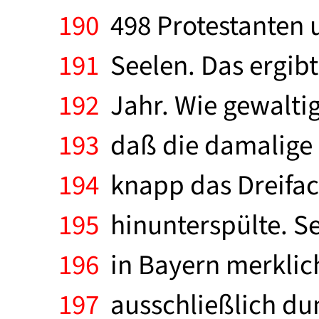
190
498 Protestanten 
191
Seelen. Das ergibt
192
Jahr. Wie gewalti
193
daß die damalige 2
194
knapp das Dreifach
195
hinunterspülte. S
196
in Bayern merklich
197
ausschließlich dun