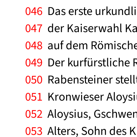
046
Das erste urkundli
047
der Kaiserwahl Kar
048
auf dem Römischen 
049
Der kurfürstliche 
050
Rabensteiner stell
051
Kronwieser Aloysiu
052
Aloysius, Gschwend
053
Alters, Sohn des 