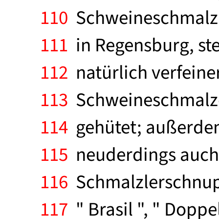
110
Schweineschmalz ve
111
in Regensburg, ste
112
natürlich verfeinert
113
Schweineschmalzes
114
gehütet; außerdem
115
neuderdings auch M
116
Schmalzlerschnupf
117
" Brasil ", " Doppe