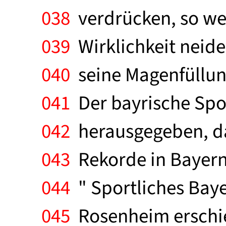
038
verdrücken, so wen
039
Wirklichkeit neide
040
seine Magenfüllun
041
Der bayrische Spor
042
herausgegeben, das
043
Rekorde in Bayern 
044
" Sportliches Bayer
045
Rosenheim erschie