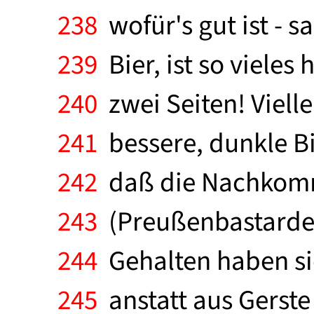
238
wofür's gut ist - 
239
Bier, ist so viele
240
zwei Seiten! Vielle
241
bessere, dunkle Bi
242
daß die Nachkomm
243
(Preußenbastarde?
244
Gehalten haben sic
245
anstatt aus Gerste