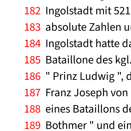
182
Ingolstadt mit 521
183
absolute Zahlen u
184
Ingolstadt hatte d
185
Bataillone des kgl.
186
" Prinz Ludwig ", d
187
Franz Joseph von Ös
188
eines Bataillons de
189
Bothmer " und eine