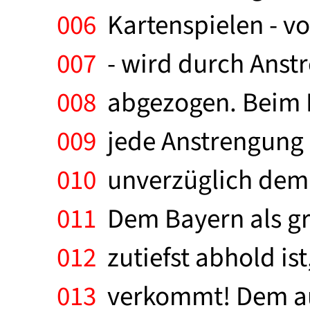
006
Kartenspielen - von
007
- wird durch Anst
008
abgezogen. Beim 
009
jede Anstrengung d
010
unverzüglich dem K
011
Dem Bayern als gr
012
zutiefst abhold ist
013
verkommt! Dem aus