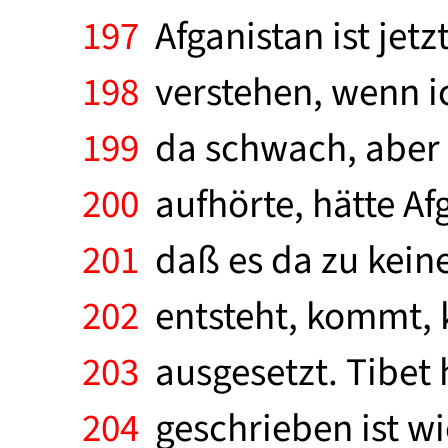
197
Afganistan ist jetzt
198
verstehen, wenn ic
199
da schwach, aber Af
200
aufhörte, hätte Afg
201
daß es da zu keine
202
entsteht, kommt, k
203
ausgesetzt. Tibet h
204
geschrieben ist wie