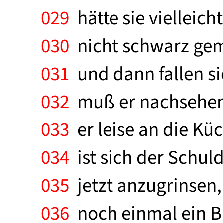
029
hätte sie vielleic
030
nicht schwarz gema
031
und dann fallen s
032
muß er nachsehen, 
033
er leise an die Küc
034
ist sich der Schul
035
jetzt anzugrinsen
036
noch einmal ein Bu