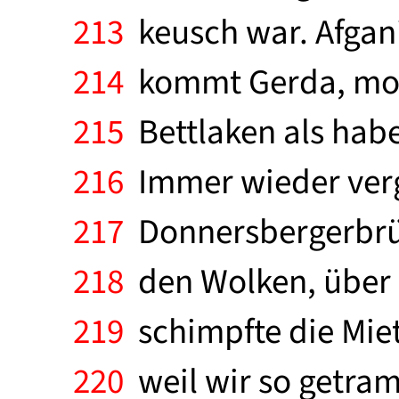
213
keusch war. Afgan
214
kommt Gerda, morge
215
Bettlaken als habe
216
Immer wieder verg
217
Donnersbergerbrüc
218
den Wolken, über d
219
schimpfte die Miete
220
weil wir so getram