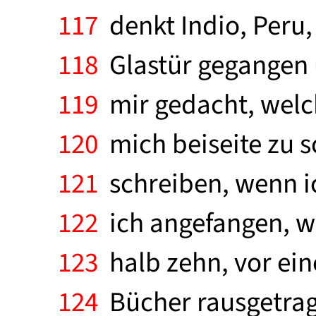
117
denkt Indio, Peru,
118
Glastür gegangen u
119
mir gedacht, welch
120
mich beiseite zu s
121
schreiben, wenn ic
122
ich angefangen, wi
123
halb zehn, vor eine
124
Bücher rausgetrage