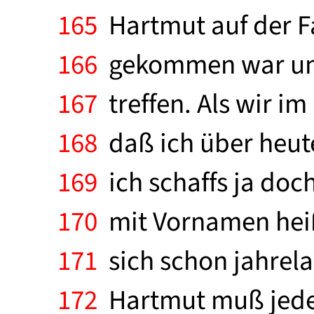
165
Hartmut auf der F
166
gekommen war und
167
treffen. Als wir i
168
daß ich über heut
169
ich schaffs ja doch
170
mit Vornamen heiß
171
sich schon jahrela
172
Hartmut muß jede W