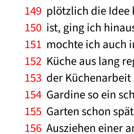
149
plötzlich die Ide
150
ist, ging ich hina
151
mochte ich auch im
152
Küche aus lang reg
153
der Küchenarbeit s
154
Gardine so ein sch
155
Garten schon spät 
156
Ausziehen einer a