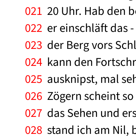
021
20 Uhr. Hab den be
022
er einschläft das -
023
der Berg vors Sch
024
kann den Fortschri
025
ausknipst, mal seh
026
Zögern scheint so 
027
das Sehen und ers
028
stand ich am Nil, 