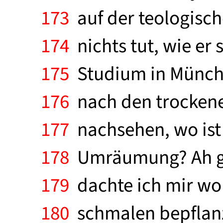
173
auf der teologisch
174
nichts tut, wie er
175
Studium in München 
176
nach den trockenen
177
nachsehen, wo ist 
178
Umräumung? Ah gle
179
dachte ich mir woh
180
schmalen bepflanzte