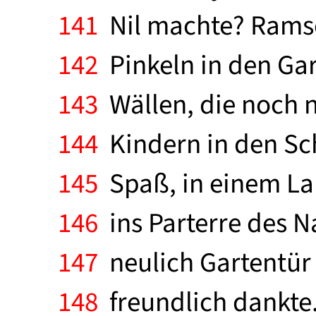
141
Nil machte? Rams
142
Pinkeln in den Gar
143
Wällen, die noch n
144
Kindern in den Sch
145
Spaß, in einem Lab
146
ins Parterre des N
147
neulich Gartentür 
148
freundlich dankte