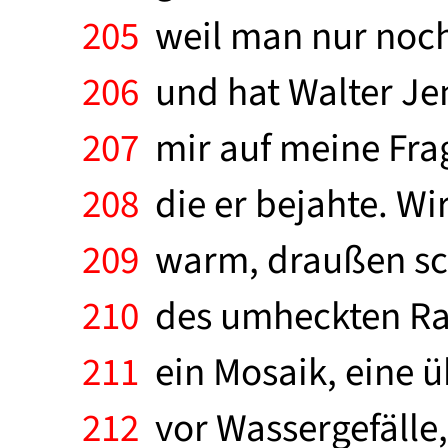
205
weil man nur noch 
206
und hat Walter Jen
207
mir auf meine Frag
208
die er bejahte. Wi
209
warm, draußen sch
210
des umheckten Ras
211
ein Mosaik, eine ü
212
vor Wassergefälle, 