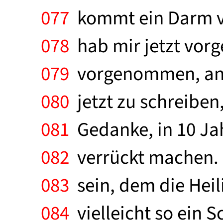
077
kommt ein Darm von
078
hab mir jetzt vorg
079
vorgenommen, anst
080
jetzt zu schreiben,
081
Gedanke, in 10 Ja
082
verrückt machen. D
083
sein, dem die Heilig
084
vielleicht so ein S