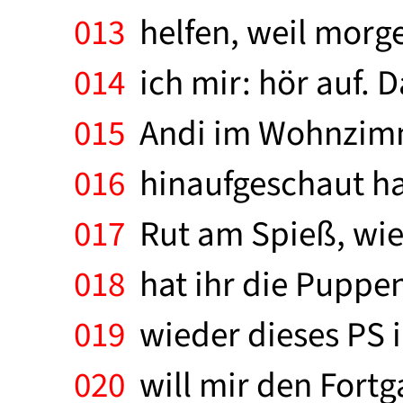
013
helfen, weil morg
014
ich mir: hör auf. D
015
Andi im Wohnzimme
016
hinaufgeschaut hat
017
Rut am Spieß, wie 
018
hat ihr die Puppe
019
wieder dieses PS i
020
will mir den Fort