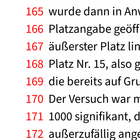
165
wurde dann in Anw
166
Platzangabe geöffne
167
äußerster Platz lin
168
Platz Nr. 15, also 
169
die bereits auf Gr
170
Der Versuch war mi
171
1000 signifikant, d
172
außerzufällig ang