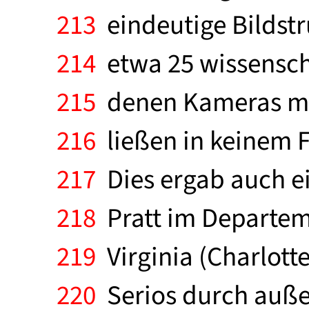
213
eindeutige Bildstr
214
etwa 25 wissensch
215
denen Kameras mi
216
ließen in keinem F
217
Dies ergab auch e
218
Pratt im Departeme
219
Virginia (Charlotte
220
Serios durch auße