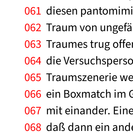
061
diesen pantomimis
062
Traum von ungefähr
063
Traumes trug offen
064
die Versuchsperson
065
Traumszenerie wech
066
ein Boxmatch im G
067
mit einander. Einer
068
daß dann ein ande