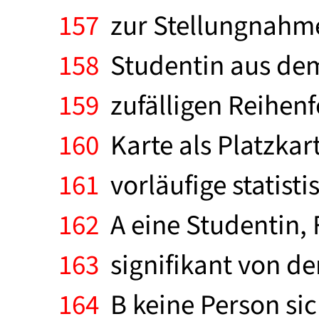
157
zur Stellungnahm
158
Studentin aus dem
159
zufälligen Reihenfo
160
Karte als Platzkar
161
vorläufige statisti
162
A eine Studentin, F
163
signifikant von de
164
B keine Person sic