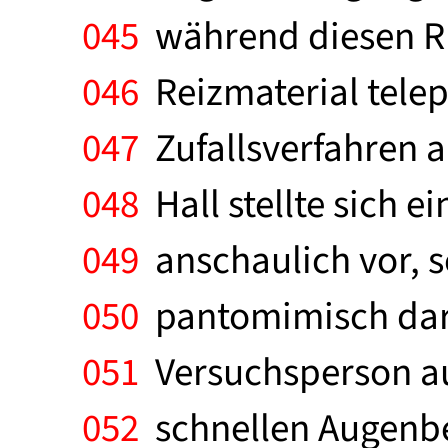
045
während diesen RE
046
Reizmaterial telep
047
Zufallsverfahren a
048
Hall stellte sich 
049
anschaulich vor, sc
050
pantomimisch dar.
051
Versuchsperson au
052
schnellen Augenbe