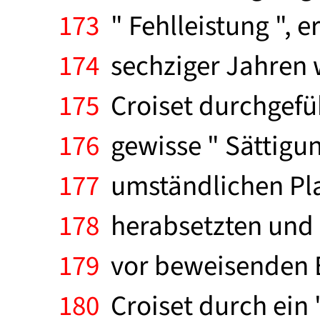
173
" Fehlleistung ", e
174
sechziger Jahren w
175
Croiset durchgefüh
176
gewisse " Sättigun
177
umständlichen Pla
178
herabsetzten und 
179
vor beweisenden E
180
Croiset durch ein 