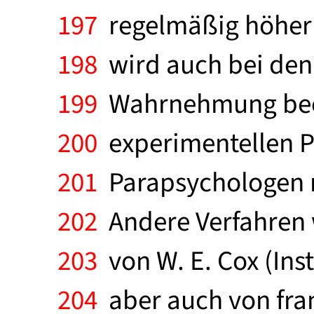
197
regelmäßig höher s
198
wird auch bei den
199
Wahrnehmung beob
200
experimentellen P
201
Parapsychologen mi
202
Andere Verfahren w
203
von W. E. Cox (Ins
204
aber auch von fran