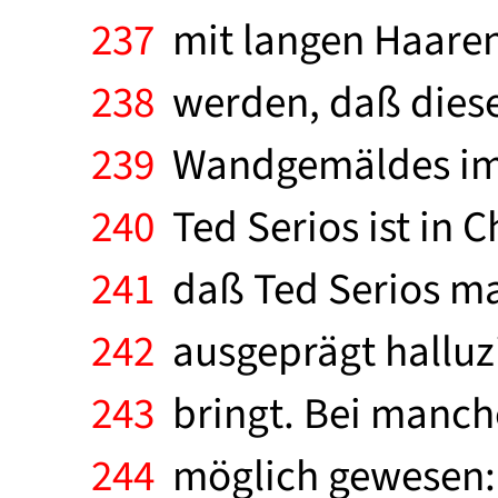
237
mit langen Haaren 
238
werden, daß diese 
239
Wandgemäldes im "
240
Ted Serios ist in 
241
daß Ted Serios ma
242
ausgeprägt halluzin
243
bringt. Bei manchen
244
möglich gewesen: e