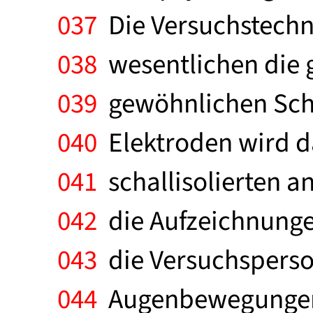
037
Die Versuchstechni
038
wesentlichen die g
039
gewöhnlichen Schla
040
Elektroden wird da
041
schallisolierten 
042
die Aufzeichnungen
043
die Versuchsperson
044
Augenbewegungen (