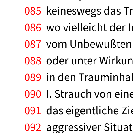
085
keineswegs das Tr
086
wo vielleicht der I
087
vom Unbewußten z
088
oder unter Wirkung
089
in den Trauminhalt
090
I. Strauch von ei
091
das eigentliche Zie
092
aggressiver Situati