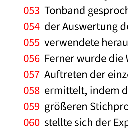
053
Tonband gesproche
054
der Auswertung de
055
verwendete heraus
056
Ferner wurde die W
057
Auftreten der ein
058
ermittelt, indem d
059
größeren Stichpro
060
stellte sich der E