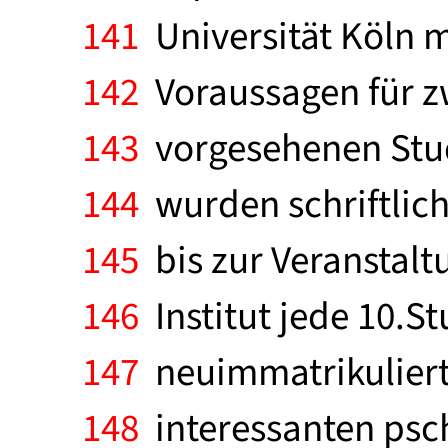
141
Universität Köln m
142
Voraussagen für z
143
vorgesehenen Stud
144
wurden schriftlich
145
bis zur Veranstal
146
Institut jede 10.St
147
neuimmatrikuliert
148
interessanten psc