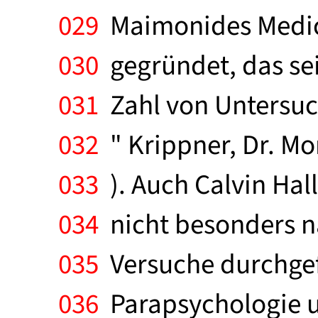
029
Maimonides Medical
030
gegründet, das sei
031
Zahl von Untersuch
032
" Krippner, Dr. Mo
033
). Auch Calvin Hal
034
nicht besonders na
035
Versuche durchgefü
036
Parapsychologie un