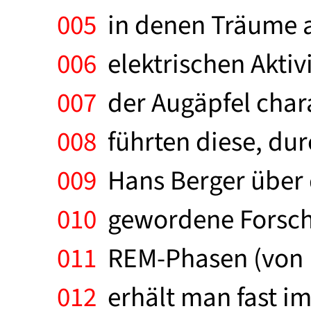
005
in denen Träume au
006
elektrischen Aktiv
007
der Augäpfel chara
008
führten diese, dur
009
Hans Berger über d
010
gewordene Forschu
011
REM-Phasen (von 
012
erhält man fast im