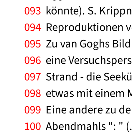
093
könnte). S. Krippn
094
Reproduktionen vo
095
Zu van Goghs Bild 
096
eine Versuchspers
097
Strand - die Seeküst
098
etwas mit einem Ma
099
Eine andere zu dem
100
Abendmahls ": " (..