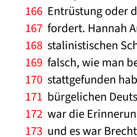
166
Entrüstung oder di
167
fordert. Hannah Ar
168
stalinistischen Sch
169
falsch, wie man beh
170
stattgefunden hab
171
bürgelichen Deut
172
war die Erinnerung
173
und es war Brechts