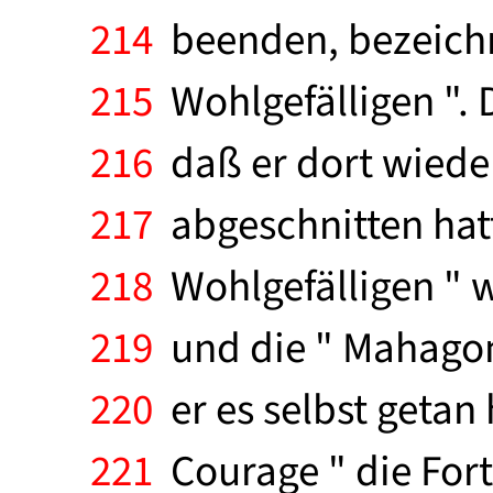
214
beenden, bezeichne
215
Wohlgefälligen ".
216
daß er dort wieder
217
abgeschnitten hatt
218
Wohlgefälligen " w
219
und die " Mahagonn
220
er es selbst getan h
221
Courage " die For