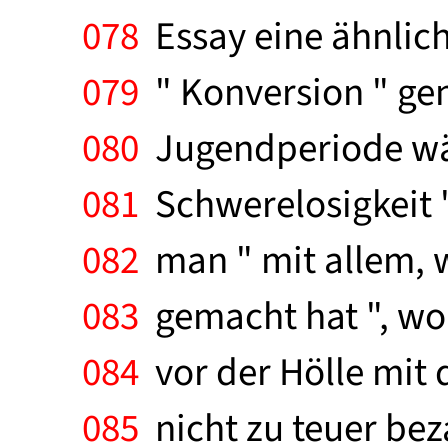
078
Essay eine ähnlic
079
" Konversion " ge
080
Jugendperiode wähl
081
Schwerelosigkeit "
082
man " mit allem, wa
083
gemacht hat ", wo 
084
vor der Hölle mit 
085
nicht zu teuer beza