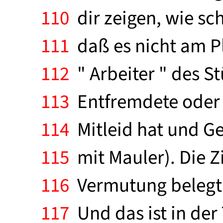
110
dir zeigen, wie sch
111
daß es nicht am Pla
112
" Arbeiter " des S
113
Entfremdete oder R
114
Mitleid hat und Ge
115
mit Mauler). Die Z
116
Vermutung belegt, 
117
Und das ist in der