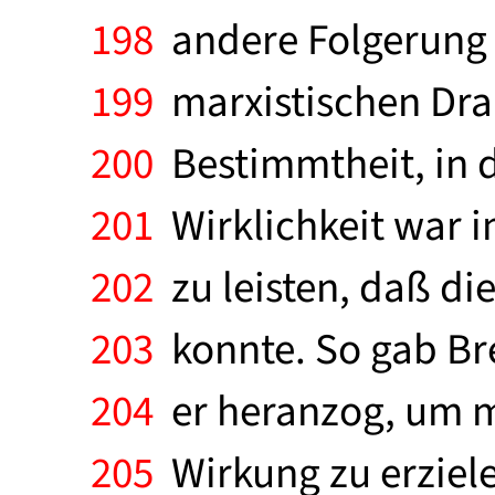
198
andere Folgerung e
199
marxistischen Dram
200
Bestimmtheit, in d
201
Wirklichkeit war i
202
zu leisten, daß die
203
konnte. So gab Bre
204
er heranzog, um mi
205
Wirkung zu erziele