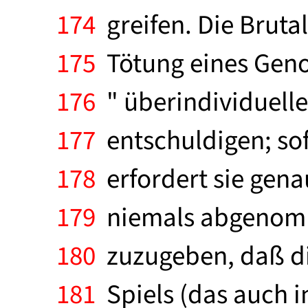
174
greifen. Die Brutal
175
Tötung eines Genos
176
" überindividuelle 
177
entschuldigen; sofe
178
erfordert sie gena
179
niemals abgenomme
180
zuzugeben, daß di
181
Spiels (das auch i