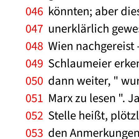
046
könnten; aber dies
047
unerklärlich gewes
048
Wien nachgereist -
049
Schlaumeier erkenn
050
dann weiter, " wur
051
Marx zu lesen ". J
052
Stelle heißt, plötz
053
den Anmerkungen de