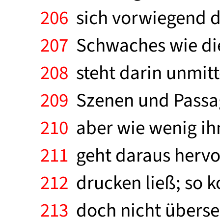
206
sich vorwiegend de
207
Schwaches wie die
208
steht darin unmit
209
Szenen und Passag
210
aber wie wenig ihm
211
geht daraus hervor
212
drucken ließ; so ko
213
doch nicht überse