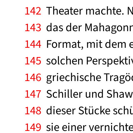
142
Theater machte. Ni
143
das der Mahagonny
144
Format, mit dem er
145
solchen Perspektiv
146
griechische Tragöd
147
Schiller und Shaw)
148
dieser Stücke schü
149
sie einer vernicht