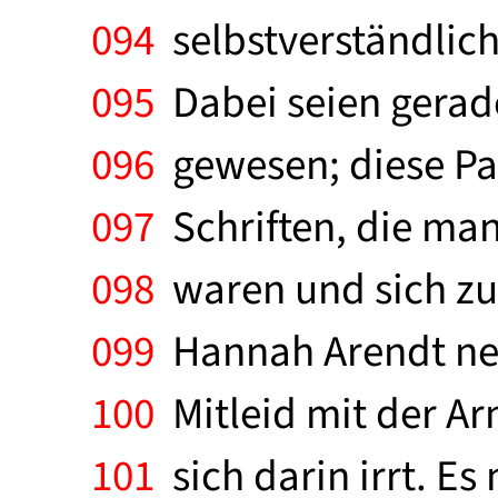
094
selbstverständlic
095
Dabei seien gerade
096
gewesen; diese Par
097
Schriften, die ma
098
waren und sich zum
099
Hannah Arendt nenn
100
Mitleid mit der Ar
101
sich darin irrt. Es