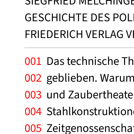
SIEGFRIED MELCHING
GESCHICHTE DES POL
FRIEDERICH VERLAG VE
001
Das technische The
002
geblieben. Warum 
003
und Zaubertheater 
004
Stahlkonstruktione
005
Zeitgenossenschaft.