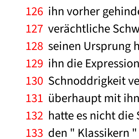
126
ihn vorher gehinder
127
verächtliche Schwä
128
seinen Ursprung ha
129
ihn die Expressio
130
Schnoddrigkeit ver
131
überhaupt mit ihne
132
hatte es nicht di
133
den " Klassikern " 