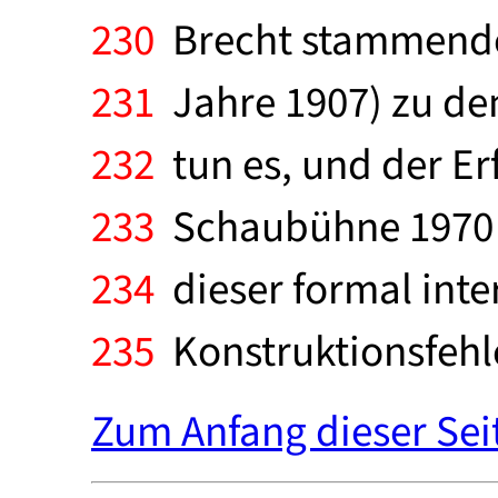
230
Brecht stammende
231
Jahre 1907) zu den
232
tun es, und der Erf
233
Schaubühne 1970 s
234
dieser formal inte
235
Konstruktionsfehle
Zum Anfang dieser Sei