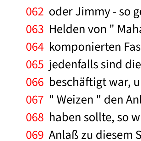
062
oder Jimmy - so ge
063
Helden von " Mahag
064
komponierten Fass
065
jedenfalls sind di
066
beschäftigt war, u
067
" Weizen " den An
068
haben sollte, so w
069
Anlaß zu diesem St