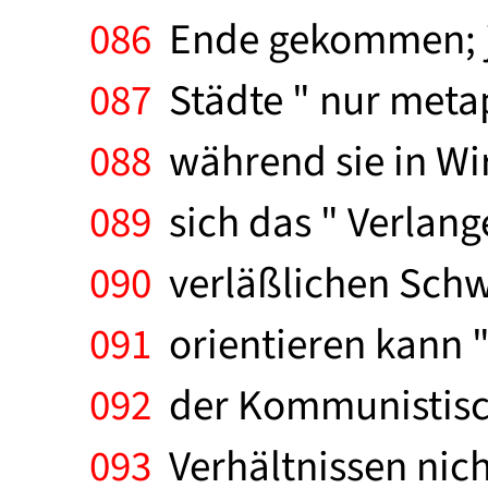
086
Ende gekommen; jet
087
Städte " nur metap
088
während sie in Wir
089
sich das " Verlang
090
verläßlichen Schw
091
orientieren kann " 
092
der Kommunistisch
093
Verhältnissen nich