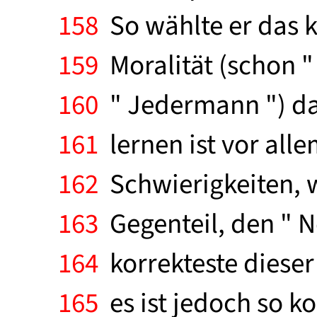
158
So wählte er das k
159
Moralität (schon 
160
" Jedermann ") das
161
lernen ist vor alle
162
Schwierigkeiten, w
163
Gegenteil, den " Ne
164
korrekteste dieser
165
es ist jedoch so ko