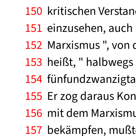
150
kritischen Verstan
151
einzusehen, auch m
152
Marxismus ", von d
153
heißt, " halbwegs 
154
fünfundzwanzigtau
155
Er zog daraus Kon
156
mit dem Marxismu
157
bekämpfen, mußte 