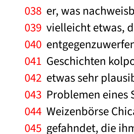
038
er, was nachweisba
039
vielleicht etwas, 
040
entgegenzuwerfen w
041
Geschichten kolport
042
etwas sehr plausib
043
Problemen eines S
044
Weizenbörse Chicag
045
gefahndet, die ihm