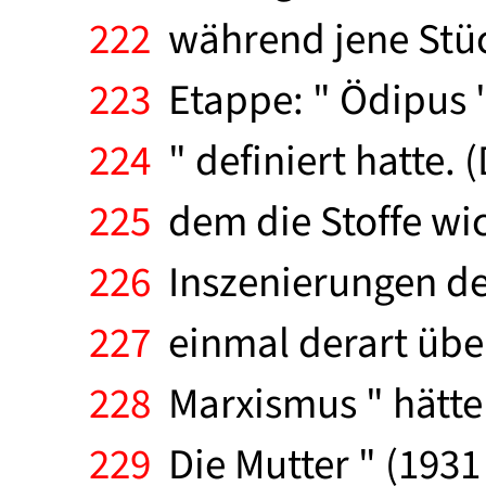
222
während jene Stück
223
Etappe: " Ödipus 
224
" definiert hatte. 
225
dem die Stoffe wic
226
Inszenierungen der
227
einmal derart über
228
Marxismus " hätten
229
Die Mutter " (1931