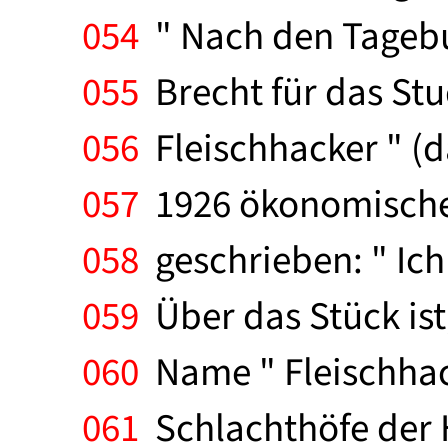
054
" Nach den Tagebu
055
Brecht für das Stu
056
Fleischhacker " (d
057
1926 ökonomische S
058
geschrieben: " Ich 
059
Über das Stück ist,
060
Name " Fleischhack
061
Schlachthöfe der 