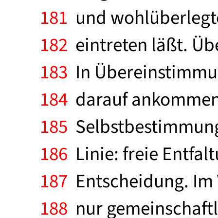
181
und wohlüberlegte
182
eintreten läßt. Übe
183
In Übereinstimmun
184
darauf ankommen, 
185
Selbstbestimmung 
186
Linie: freie Entfal
187
Entscheidung. Im 
188
nur gemeinschaftl