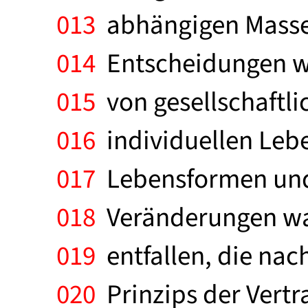
013
abhängigen Massen
014
Entscheidungen we
015
von gesellschaftlic
016
individuellen Leb
017
Lebensformen und L
018
Veränderungen war
019
entfallen, die nac
020
Prinzips der Vertra