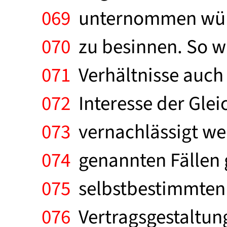
069
unternommen würd
070
zu besinnen. So wi
071
Verhältnisse auch 
072
Interesse der Gle
073
vernachlässigt werd
074
genannten Fällen g
075
selbstbestimmten 
076
Vertragsgestaltung