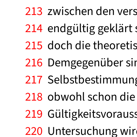
213
zwischen den vers
214
endgültig geklärt s
215
doch die theoreti
216
Demgegenüber sind
217
Selbstbestimmung 
218
obwohl schon die M
219
Gültigkeitsvorauss
220
Untersuchung wird