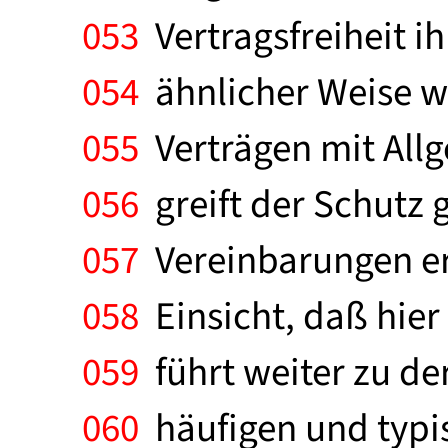
053
Vertragsfreiheit i
054
ähnlicher Weise wi
055
Verträgen mit All
056
greift der Schutz
057
Vereinbarungen ers
058
Einsicht, daß hier
059
führt weiter zu de
060
häufigen und typis