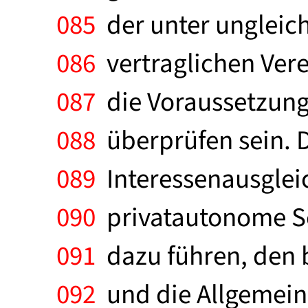
085
der unter unglei
086
vertraglichen Ver
087
die Voraussetzunge
088
überprüfen sein. Da
089
Interessenausglei
090
privatautonome Sel
091
dazu führen, den b
092
und die Allgemein