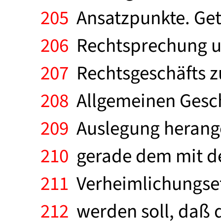
205
Ansatzpunkte. Getr
206
Rechtsprechung un
207
Rechtsgeschäfts z
208
Allgemeinen Gesch
209
Auslegung herange
210
gerade dem mit d
211
Verheimlichungsef
212
werden soll, daß d