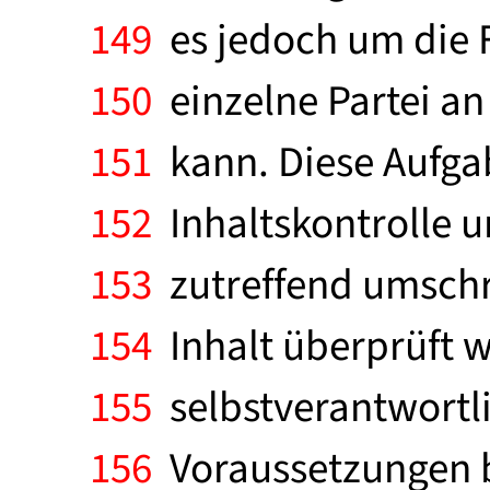
149
es jedoch um die F
150
einzelne Partei an
151
kann. Diese Aufgab
152
Inhaltskontrolle u
153
zutreffend umschrie
154
Inhalt überprüft w
155
selbstverantwortli
156
Voraussetzungen bei