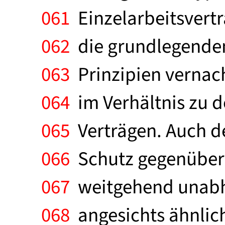
061
Einzelarbeitsvert
062
die grundlegenden
063
Prinzipien vernachl
064
im Verhältnis zu 
065
Verträgen. Auch de
066
Schutz gegenüber
067
weitgehend unabh
068
angesichts ähnlich