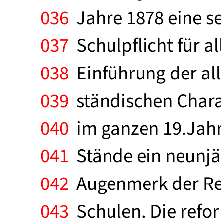
036
Jahre 1878 eine se
037
Schulpflicht für al
038
Einführung der al
039
ständischen Charak
040
im ganzen 19.Jahrh
041
Stände ein neunjäh
042
Augenmerk der Ref
043
Schulen. Die refor