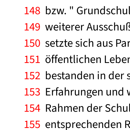
148
bzw. " Grundschule
149
weiterer Ausschuß
150
setzte sich aus Pa
151
öffentlichen Lebe
152
bestanden in der 
153
Erfahrungen und w
154
Rahmen der Schulv
155
entsprechenden Ric