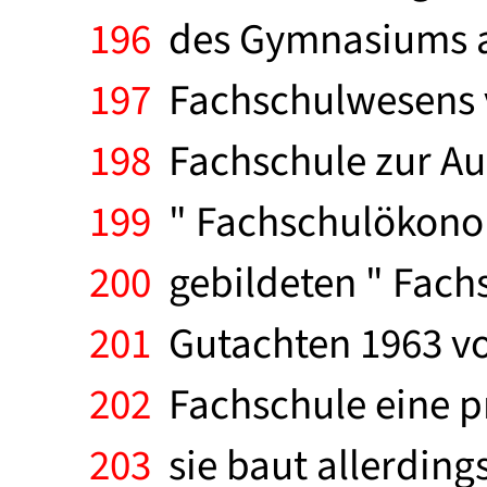
196
des Gymnasiums a
197
Fachschulwesens vo
198
Fachschule zur Aus
199
" Fachschulökonom
200
gebildeten " Fachs
201
Gutachten 1963 vo
202
Fachschule eine pr
203
sie baut allerdin