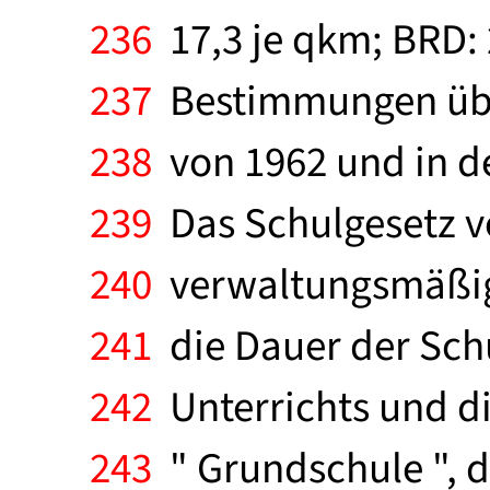
236
17,3 je qkm; BRD: 
237
Bestimmungen über
238
von 1962 und in d
239
Das Schulgesetz vo
240
verwaltungsmäßige
241
die Dauer der Schu
242
Unterrichts und die
243
" Grundschule ", d