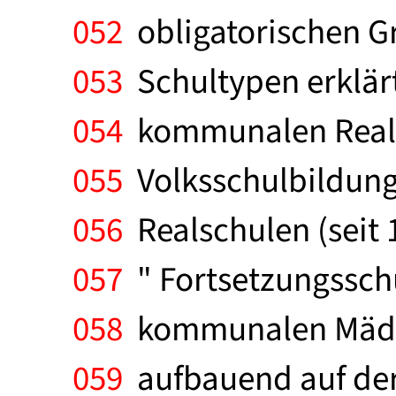
052
obligatorischen Gr
053
Schultypen erklärt.
054
kommunalen Realsc
055
Volksschulbildung 
056
Realschulen (seit
057
" Fortsetzungsschu
058
kommunalen Mädche
059
aufbauend auf der 