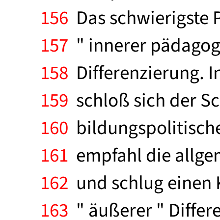
156
Das schwierigste 
157
" innerer pädagogi
158
Differenzierung. 
159
schloß sich der S
160
bildungspolitisch
161
empfahl die allge
162
und schlug einen 
163
" äußerer " Differ