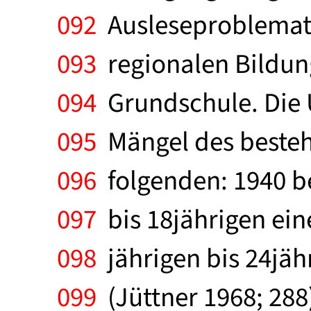
092
Ausleseproblematik
093
regionalen Bildung
094
Grundschule. Die 
095
Mängel des bestehe
096
folgenden: 1940 b
097
bis 18jährigen ein
098
jährigen bis 24jäh
099
(Jüttner 1968; 288)