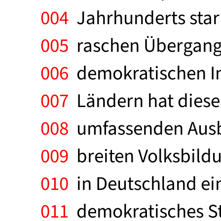
004
Jahrhunderts star
005
raschen Übergang v
006
demokratischen In
007
Ländern hat dieser
008
umfassenden Ausba
009
breiten Volksbild
010
in Deutschland ein
011
demokratisches St