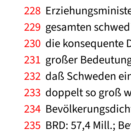
228
Erziehungsminister
229
gesamten schwedis
230
die konsequente D
231
großer Bedeutung;
232
daß Schweden ein
233
doppelt so groß wi
234
Bevölkerungsdichte
235
BRD: 57,4 Mill.; 