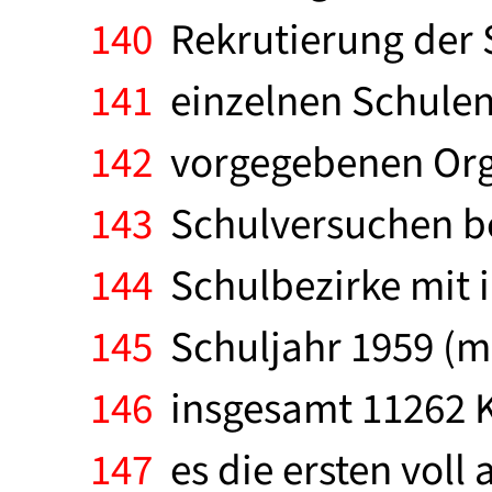
140
Rekrutierung der S
141
einzelnen Schulen 
142
vorgegebenen Orga
143
Schulversuchen bet
144
Schulbezirke mit i
145
Schuljahr 1959 (ma
146
insgesamt 11262 K
147
es die ersten voll