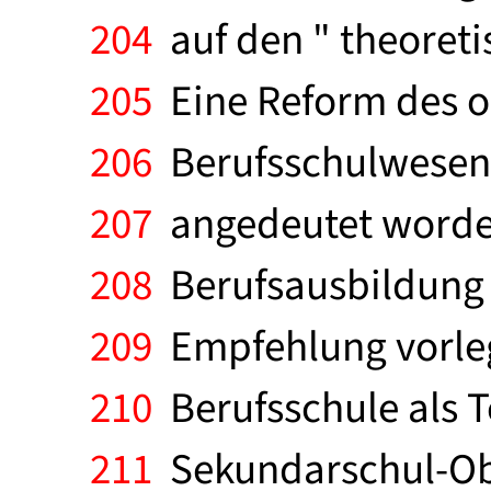
204
auf den " theoreti
205
Eine Reform des or
206
Berufsschulwesens 
207
angedeutet worden
208
Berufsausbildung e
209
Empfehlung vorlegt
210
Berufsschule als T
211
Sekundarschul-Obe