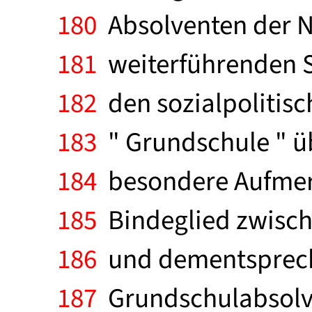
180
Absolventen der N
181
weiterführenden Sc
182
den sozialpolitis
183
" Grundschule " ü
184
besondere Aufmerk
185
Bindeglied zwisch
186
und dementsprech
187
Grundschulabsolven