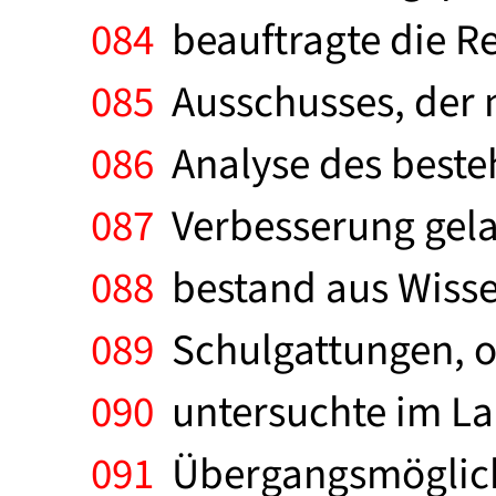
084
beauftragte die Re
085
Ausschusses, der m
086
Analyse des beste
087
Verbesserung gelan
088
bestand aus Wissen
089
Schulgattungen, oh
090
untersuchte im Lau
091
Übergangsmöglichk