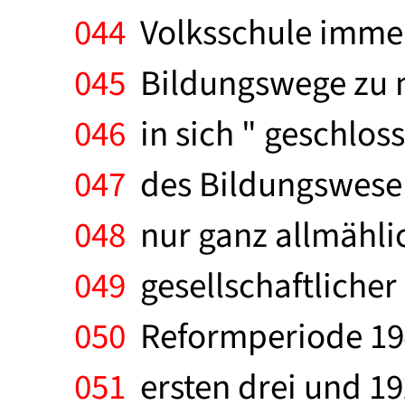
044
Volksschule immer 
045
Bildungswege zu m
046
in sich " geschloss
047
des Bildungswesen
048
nur ganz allmähli
049
gesellschaftlicher
050
Reformperiode 194
051
ersten drei und 192