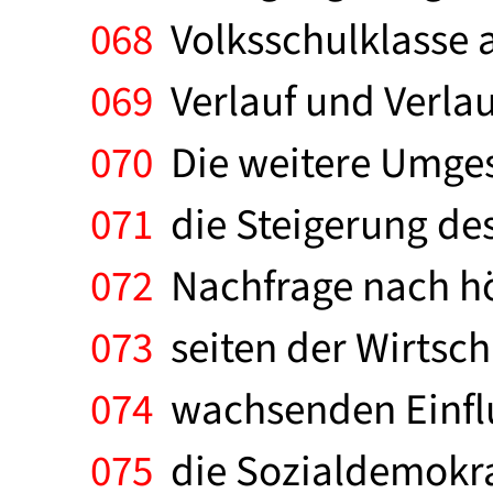
068
Volksschulklasse 
069
Verlauf und Verlau
070
Die weitere Umges
071
die Steigerung de
072
Nachfrage nach höh
073
seiten der Wirtsch
074
wachsenden Einflu
075
die Sozialdemokrat