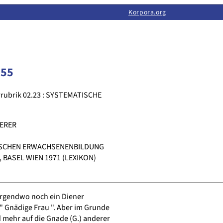
Limas:
Hauptseite
·
Inhalt
·
Suchen
·
Feedback
Korpora.org
·
Korpora.org
·
LINSE
255
rubrik 02.23 : SYSTEMATISCHE
ERER
SCHEN ERWACHSENENBILDUNG
 BASEL WIEN 1971 (LEXIKON)
 irgendwo noch ein Diener
" Gnädige Frau ". Aber im Grunde
mehr auf die Gnade (G.) anderer