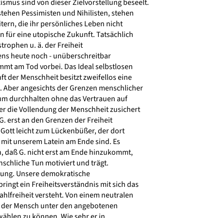
us sind von dieser Zielvorstellung beseelt.
tehen Pessimisten und Nihilisten, stehen
rn, die ihr persönliches Leben nicht
 für eine utopische Zukunft. Tatsächlich
trophen u. ä. der Freiheit
ens heute noch - unüberschreitbar
t am Tod vorbei. Das Ideal selbstlosen
ft der Menschheit besitzt zweifellos eine
 Aber angesichts der Grenzen menschlicher
aum durchhalten ohne das Vertrauen auf
er die Vollendung der Menschheit zusichert
. erst an den Grenzen der Freiheit
Gott leicht zum Lückenbüßer, der dort
mit unserem Latein am Ende sind. Es
 daß G. nicht erst am Ende hinzukommt,
chliche Tun motiviert und trägt.
ung. Unsere demokratische
ingt ein Freiheitsverständnis mit sich das
hlfreiheit versteht. Von einem neutralen
 der Mensch unter den angebotenen
wählen zu können. Wie sehr er in