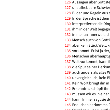
126
Aussagen über Gott ste
127
unaufhebbare Schwierig
128
Bilder und Regeln aus 
129
In der Sprache ist dem
130
interpretiert er die Din
131
ihm in der Welt begegne
132
immer an innerweltlic
133
Mensch auch von Gott in
134
aber kein Stück Welt, k
135
vorkommt. Er ist ja der
136
Menschen überhaupt gib
137
Welt vorkommt, kann ih
138
die Spur seiner Herkunft
139
auch anders als alles We
140
unvergleichlich, kein Bil
141
Kein Wort bringt ihn in
142
Erkenntnis schöpft ihn 
143
müssen wir es in einer 
144
kann. Immer sagt sie d
145
Endlichen herkommt. Da