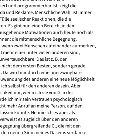
ert und programmierbar ist, zeigt die
a und Reklame. Menschliche Wahl ist immer
ülle seelischer Reaktionen, die die
n. Es gibt nun einen Bereich, in dem
rausgehende Motivationen auch heute noch als
nnen: die mitmenschliche Begegnung.
t, wenn zwei Menschen aufeinander aufmerken,
 mehr einer unter vielen anderen sind,
nvertauschbare. Das ist z. B. der
- nicht dem ersten Besten, sondern gerade
t. Da wird mir durch eine unerzwingbare
wendung des anderen eine neue Möglichkeit
 ich selbst für den anderen dasein. Aber
chkeit nur, wenn ich sie von G. n des
e ich mir sein Vertrauen psychologisch
icht mehr Anruf an meine Person, auf den
lassen könnte. Nehme ich es aber als
verweist es zugleich über den anderen
Begegnung übergreifende G., die mit den
 den neuen Sinn meines Daseins verdanke.