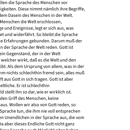
llen die Sprache des Menschen vor
keiten. Diese nimmt nämlich ihre Begriffe,
dem Dasein des Menschen in der Welt.
 Menschen die Welt erschlossen,
ge und Ereignisse, legt er sich aus, was
t und widerfährt. So bleibt die Sprache
he Erfahrungen gebunden. Darum muß der
 der Sprache der Welt reden. Gott ist
ein Gegenstand, der in der Welt
, welcher wirkt, daß es die Welt und den
t. Als dem Ursprung von allem, was in der
m nichts schlechthin fremd sein, alles muß
 aus Gott in sich tragen. Gott ist aber
ltliche. Er ist schlechthin
d stellt ihn so dar, wie er wirklich ist.
 den Griff des Menschen, keine
aus. Wollen wir also von Gott reden, so
Sprache tun, die ihm nie voll entsprechen
en Unendlichen in der Sprache aus, die vom
 aber dieses Endliche Gott nicht ganz