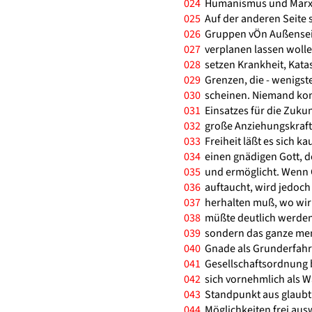
024
Humanismus und Marxism
025
Auf der anderen Seite s
026
Gruppen vÖn Außenseite
027
verplanen lassen wollen
028
setzen Krankheit, Katas
029
Grenzen, die - wenigst
030
scheinen. Niemand komm
031
Einsatzes für die Zukun
032
große Anziehungskraft.
033
Freiheit läßt es sich k
034
einen gnädigen Gott, d
035
und ermöglicht. Wenn G
036
auftaucht, wird jedoch 
037
herhalten muß, wo wir 
038
müßte deutlich werden,
039
sondern das ganze mens
040
Gnade als Grunderfahr
041
Gesellschaftsordnung br
042
sich vornehmlich als Wa
043
Standpunkt aus glaubt
044
Möglichkeiten frei aus