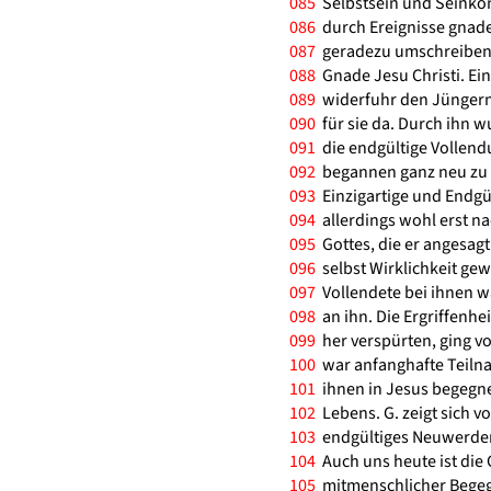
085
Selbstsein und Seinkö
086
durch Ereignisse gnade
087
geradezu umschreiben 
088
Gnade Jesu Christi. Ei
089
widerfuhr den Jüngern v
090
für sie da. Durch ihn 
091
die endgültige Vollendu
092
begannen ganz neu zu g
093
Einzigartige und Endgü
094
allerdings wohl erst na
095
Gottes, die er angesagt 
096
selbst Wirklichkeit gew
097
Vollendete bei ihnen wa
098
an ihn. Die Ergriffenhe
099
her verspürten, ging vo
100
war anfanghafte Teilnah
101
ihnen in Jesus begegne
102
Lebens. G. zeigt sich v
103
endgültiges Neuwerden 
104
Auch uns heute ist die G
105
mitmenschlicher Begeg