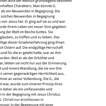
nnen wird der Mensch grundlegend bestimmt
nhaften Charakters. Man könnte G.
als ein Neuwerden in Begegnung. Die
n solches Neuwerden in Begegnung
on Jesus her. Er ging auf sie zu und war
wurde ihrem Leben ein neuer Sinn gegeben:
ng der Welt im Reiche Gottes. Sie
lauben, zu hoffen und zu lieben. Das
ltige dieser Gnadenerfahrung ging ihnen
ch Ostern auf. Die endgültige Herrschaft
und für die er gelebt hatte, war an ihm
orden. Weil er als der Erhöhte und
r, lebten sie nicht nur aus der Erinnerung
it und innere Wandlung, die sie von ihm
n seiner gegenwärtigen Herrlichkeit aus,
me an seiner Vollendung. Die G., die
t war, wurde zum inneren Prinzip ihres
on daher als ein umfassendes und
in der Begegnung mit Jesus Christus.
. Christi nur erschlossen in
nung: in der Begegnung mit jener