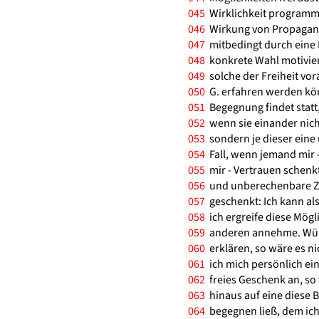
045
Wirklichkeit programmi
046
Wirkung von Propagand
047
mitbedingt durch eine F
048
konkrete Wahl motiviere
049
solche der Freiheit vo
050
G. erfahren werden kö
051
Begegnung findet stat
052
wenn sie einander nicht
053
sondern je dieser eine u
054
Fall, wenn jemand mir 
055
mir - Vertrauen schenk
056
und unberechenbare Zu
057
geschenkt: Ich kann als
058
ich ergreife diese Mögli
059
anderen annehme. Würd
060
erklären, so wäre es n
061
ich mich persönlich ein
062
freies Geschenk an, so 
063
hinaus auf eine diese 
064
begegnen ließ, dem ich