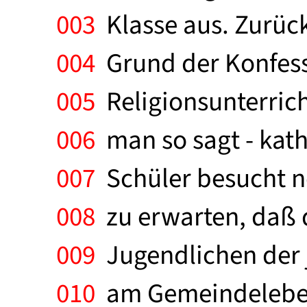
003
Klasse aus. Zurück
004
Grund der Konfessi
005
Religionsunterricht
006
man so sagt - kath
007
Schüler besucht no
008
zu erwarten, daß d
009
Jugendlichen der 
010
am Gemeindeleben 