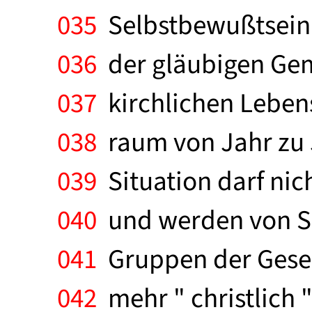
035
Selbstbewußtsein -
036
der gläubigen Gem
037
kirchlichen Lebens
038
raum von Jahr zu 
039
Situation darf nic
040
und werden von Sc
041
Gruppen der Gesell
042
mehr " christlich "