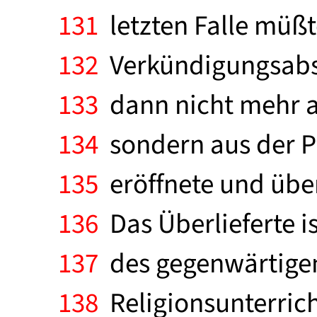
131
letzten Falle müßte
132
Verkündigungsabsi
133
dann nicht mehr au
134
sondern aus der Pfl
135
eröffnete und über
136
Das Überlieferte is
137
des gegenwärtigen
138
Religionsunterrich