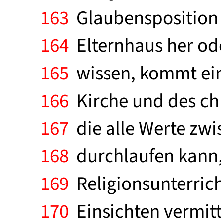
163
Glaubensposition 
164
Elternhaus her ode
165
wissen, kommt eine
166
Kirche und des chr
167
die alle Werte zwi
168
durchlaufen kann, i
169
Religionsunterricht
170
Einsichten vermitt