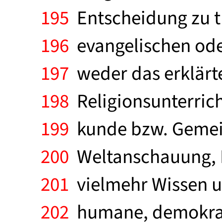
195
Entscheidung zu tre
196
evangelischen oder
197
weder das erklärte
198
Religionsunterrich
199
kunde bzw. Gemein
200
Weltanschauung, P
201
vielmehr Wissen un
202
humane, demokrati