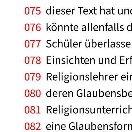
075
dieser Text hat u
076
könnte allenfalls 
077
Schüler überlasse
078
Einsichten und Erf
079
Religionslehrer ei
080
deren Glaubensbek
081
Religionsunterricht
082
eine Glaubensform