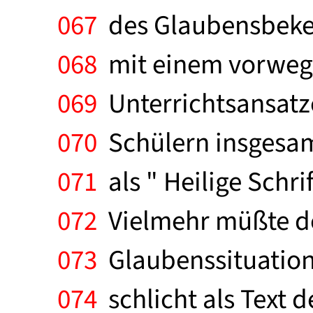
067
des Glaubensbeken
068
mit einem vorweg 
069
Unterrichtsansatze
070
Schülern insgesamt
071
als " Heilige Schri
072
Vielmehr müßte der
073
Glaubenssituation 
074
schlicht als Text 