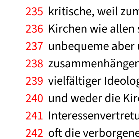
235
kritische, weil zu
236
Kirchen wie allen 
237
unbequeme aber um
238
zusammenhängend b
239
vielfältiger Ideolo
240
und weder die Kirc
241
Interessenvertretu
242
oft die verborgene