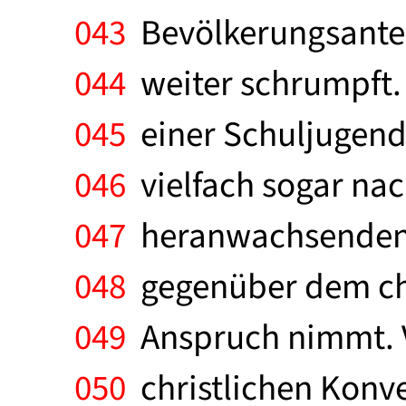
043
Bevölkerungsanteil
044
weiter schrumpft.
045
einer Schuljugend 
046
vielfach sogar nac
047
heranwachsenden Al
048
gegenüber dem chri
049
Anspruch nimmt. V
050
christlichen Konve