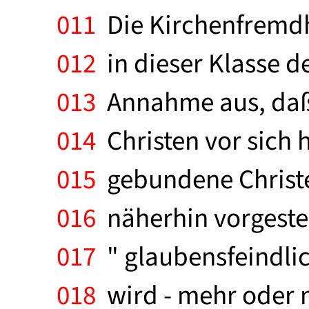
011
Die Kirchenfremdhe
012
in dieser Klasse de
013
Annahme aus, daß s
014
Christen vor sich h
015
gebundene Christe
016
näherhin vorgestel
017
" glaubensfeindlic
018
wird - mehr oder 