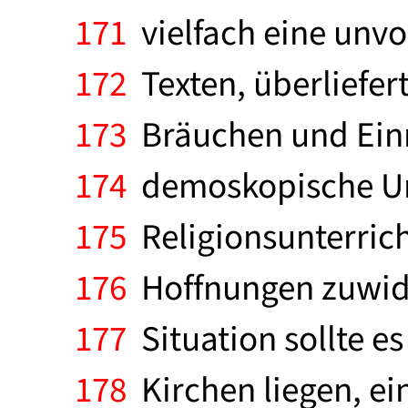
171
vielfach eine unv
172
Texten, überliefer
173
Bräuchen und Einr
174
demoskopische Umf
175
Religionsunterrich
176
Hoffnungen zuwide
177
Situation sollte e
178
Kirchen liegen, ei