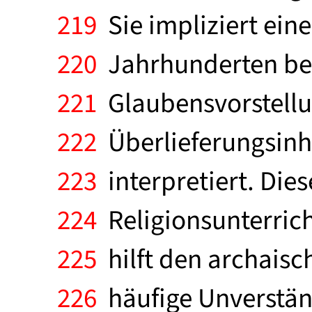
219
Sie impliziert eine
220
Jahrhunderten bel
221
Glaubensvorstellun
222
Überlieferungsinha
223
interpretiert. Die
224
Religionsunterrich
225
hilft den archaisc
226
häufige Unverständ