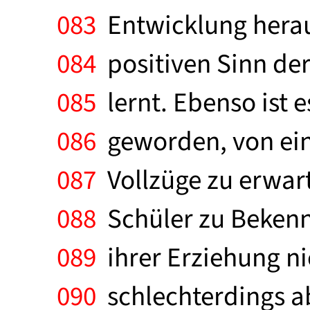
083
Entwicklung heraus
084
positiven Sinn de
085
lernt. Ebenso ist 
086
geworden, von eine
087
Vollzüge zu erwart
088
Schüler zu Bekennt
089
ihrer Erziehung nic
090
schlechterdings a