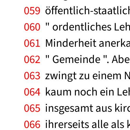
059
öffentlich-staatli
060
" ordentliches Leh
061
Minderheit anerkan
062
" Gemeinde ". Aber
063
zwingt zu einem Ne
064
kaum noch ein Lehr
065
insgesamt aus kir
066
ihrerseits alle als