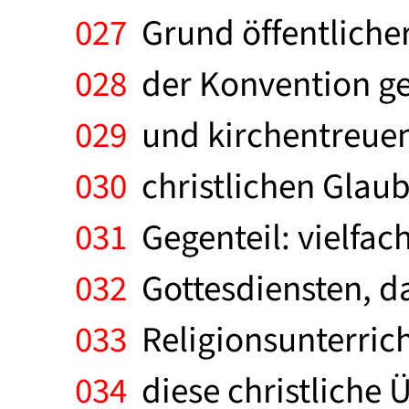
027
Grund öffentliche
028
der Konvention geh
029
und kirchentreuen E
030
christlichen Glau
031
Gegenteil: vielfac
032
Gottesdiensten, d
033
Religionsunterric
034
diese christliche Ü