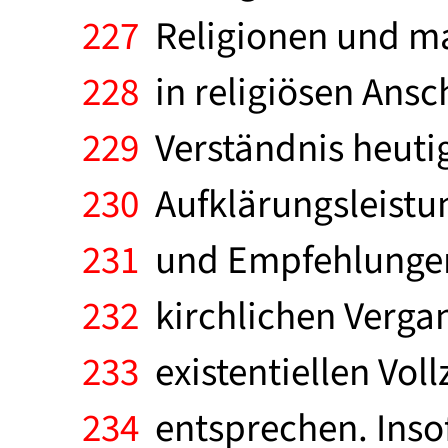
227
Religionen und m
228
in religiösen Ans
229
Verständnis heutig
230
Aufklärungsleistu
231
und Empfehlungen 
232
kirchlichen Verga
233
existentiellen Vol
234
entsprechen. Insof