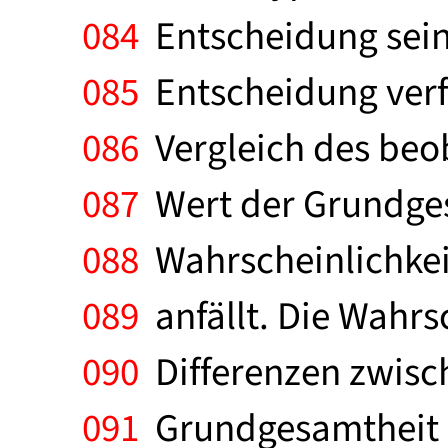
084
Entscheidung sein.
085
Entscheidung verfü
086
Vergleich des beo
087
Wert der Grundges
088
Wahrscheinlichkeit
089
anfällt. Die Wahrs
090
Differenzen zwisc
091
Grundgesamtheit u