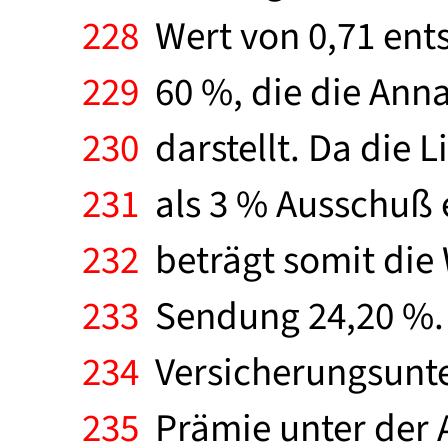
228
Wert von 0,71 ents
229
60 %, die die Ann
230
darstellt. Da die L
231
als 3 % Ausschuß en
232
beträgt somit die 
233
Sendung 24,20 %. B
234
Versicherungsunte
235
Prämie unter der 