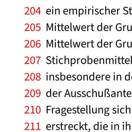
204
ein empirischer S
205
Mittelwert der Gr
206
Mittelwert der Gr
207
Stichprobenmittelw
208
insbesondere in de
209
der Ausschußantei
210
Fragestellung sich
211
erstreckt, die in 