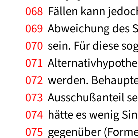
068
Fällen kann jedoch
069
Abweichung des St
070
sein. Für diese sog
071
Alternativhypothes
072
werden. Behauptet 
073
Ausschußanteil sei
074
hätte es wenig Si
075
gegenüber (Formel)