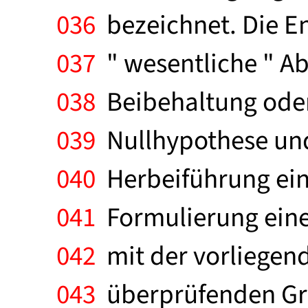
036
bezeichnet. Die Ent
037
" wesentliche " Ab
038
Beibehaltung oder
039
Nullhypothese und
040
Herbeiführung eine
041
Formulierung einer
042
mit der vorliegend
043
überprüfenden Gru