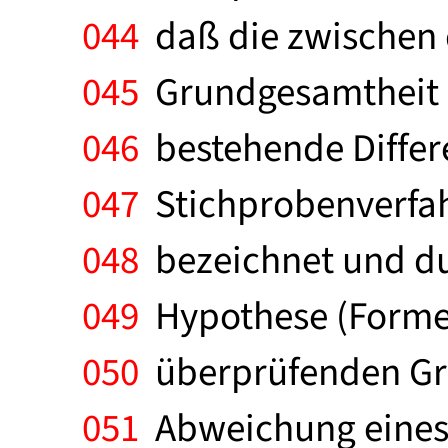
044
daß die zwischen 
045
Grundgesamtheit u
046
bestehende Differen
047
Stichprobenverfahr
048
bezeichnet und du
049
Hypothese (Formel)
050
überprüfenden Gru
051
Abweichung eines 