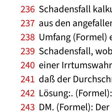
236
Schadensfall kalku
237
aus den angefalle
238
Umfang (Formel) ei
239
Schadensfall, wobe
240
einer Irrtumswahr
241
daß der Durchschni
242
Lösung:. (Formel):
243
DM. (Formel): Der 