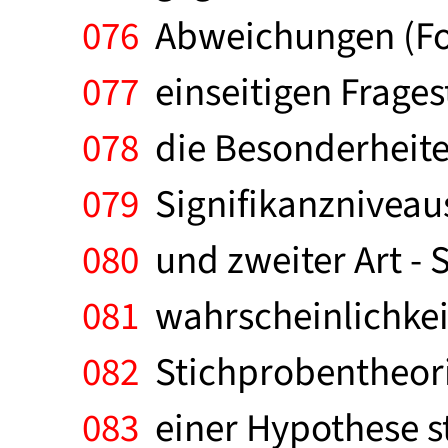
076
Abweichungen (For
077
einseitigen Frages
078
die Besonderheiten
079
Signifikanzniveaus
080
und zweiter Art - 
081
wahrscheinlichkei
082
Stichprobentheori
083
einer Hypothese st