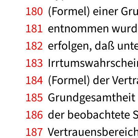
180
(Formel) einer Gr
181
entnommen wurde.
182
erfolgen, daß unt
183
Irrtumswahrscheinl
184
(Formel) der Vertr
185
Grundgesamtheit z
186
der beobachtete S
187
Vertrauensbereiche