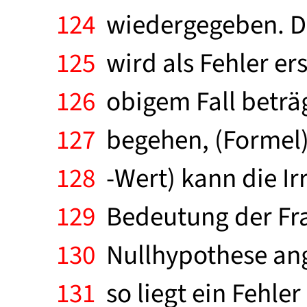
124
wiedergegeben. Der
125
wird als Fehler ers
126
obigem Fall beträgt
127
begehen, (Formel).
128
-Wert) kann die Ir
129
Bedeutung der Frag
130
Nullhypothese ange
131
so liegt ein Fehler