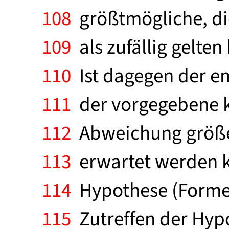
108
größtmögliche, die
109
als zufällig gelte
110
Ist dagegen der em
111
der vorgegebene kr
112
Abweichung größer
113
erwartet werden k
114
Hypothese (Formel)
115
Zutreffen der Hypot