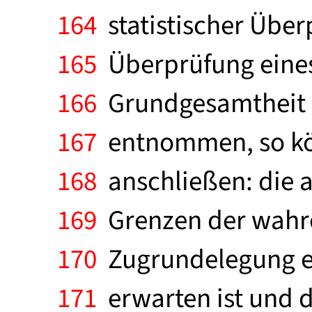
164
statistischer Über
165
Überprüfung eines
166
Grundgesamtheit m
167
entnommen, so kön
168
anschließen: die a
169
Grenzen der wahre
170
Zugrundelegung ei
171
erwarten ist und di