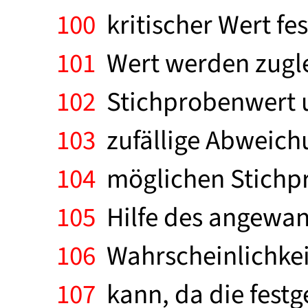
100
kritischer Wert fe
101
Wert werden zuglei
102
Stichprobenwert u
103
zufällige Abweichun
104
möglichen Stichpro
105
Hilfe des angewand
106
Wahrscheinlichkeit
107
kann, da die festge