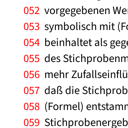
052
vorgegebenen Wert 
053
symbolisch mit (Fo
054
beinhaltet als geg
055
des Stichprobenmi
056
mehr Zufallseinflü
057
daß die Stichprob
058
(Formel) entstamm
059
Stichprobenergeb