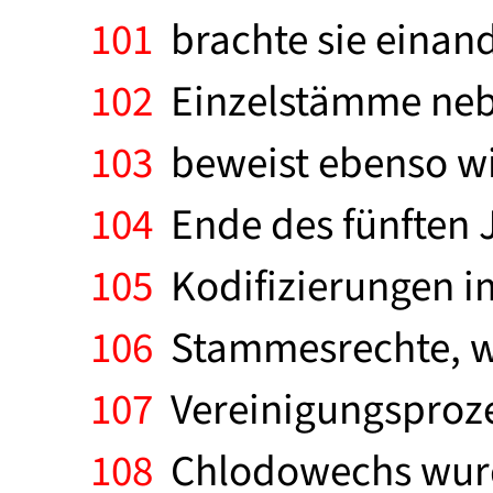
101
brachte sie einand
102
Einzelstämme neb
103
beweist ebenso wi
104
Ende des fünften 
105
Kodifizierungen i
106
Stammesrechte, we
107
Vereinigungsproze
108
Chlodowechs wurde 