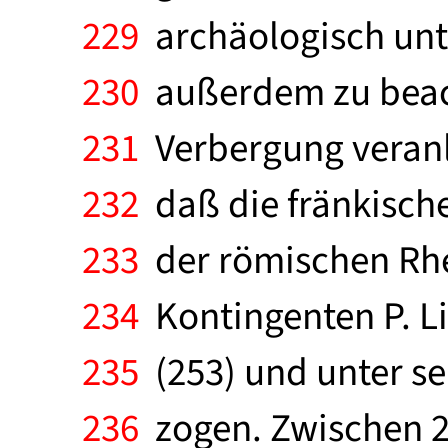
229
archäologisch unte
230
außerdem zu beacht
231
Verbergung veranla
232
daß die fränkische
233
der römischen Rhei
234
Kontingenten P. Li
235
(253) und unter s
236
zogen. Zwischen 25