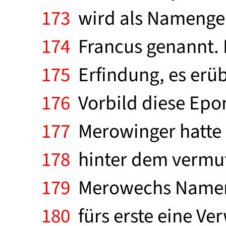
173
wird als Namengebe
174
Francus genannt. Da
175
Erfindung, es erüb
176
Vorbild diese Epo
177
Merowinger hatte 
178
hinter dem vermutl
179
Merowechs Namen 
180
fürs erste eine Ve