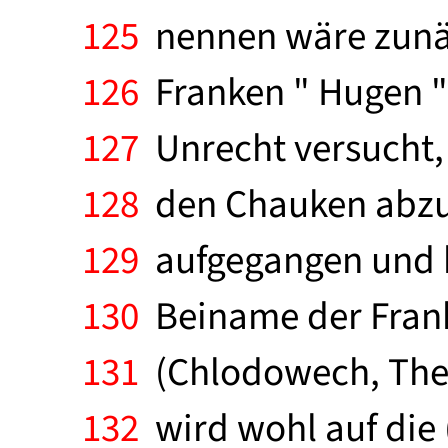
125
nennen wäre zunäc
126
Franken " Hugen "
127
Unrecht versucht, 
128
den Chauken abzule
129
aufgegangen und ha
130
Beiname der Frank
131
(Chlodowech, Theud
132
wird wohl auf die 