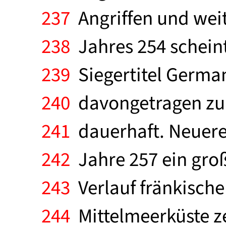
237
Angriffen und wei
238
Jahres 254 scheint
239
Siegertitel Germa
240
davongetragen zu 
241
dauerhaft. Neuere
242
Jahre 257 ein groß
243
Verlauf fränkische
244
Mittelmeerküste ze