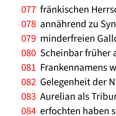
077
fränkischen Herrsc
078
annährend zu Syno
079
minderfreien Gallo
080
Scheinbar früher a
081
Frankennamens wär
082
Gelegenheit der Na
083
Aurelian als Tribu
084
erfochten haben sol