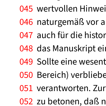
045
wertvollen Hinweis
046
naturgemäß vor al
047
auch für die histo
048
das Manuskript ei
049
Sollte eine wesent
050
Bereich) verblieben
051
verantworten. Zur
052
zu betonen, daß n