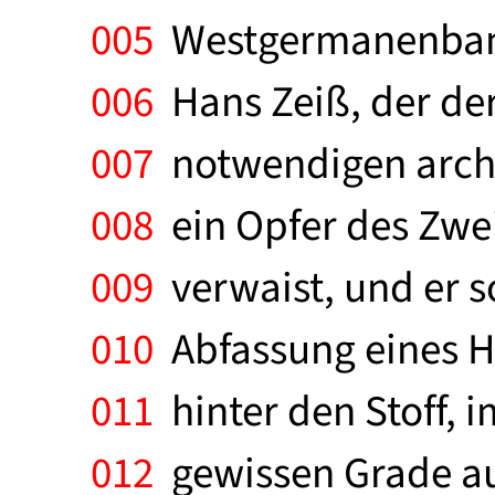
005
Westgermanenbande
006
Hans Zeiß, der de
007
notwendigen archä
008
ein Opfer des Zwei
009
verwaist, und er so
010
Abfassung eines H
011
hinter den Stoff, 
012
gewissen Grade au