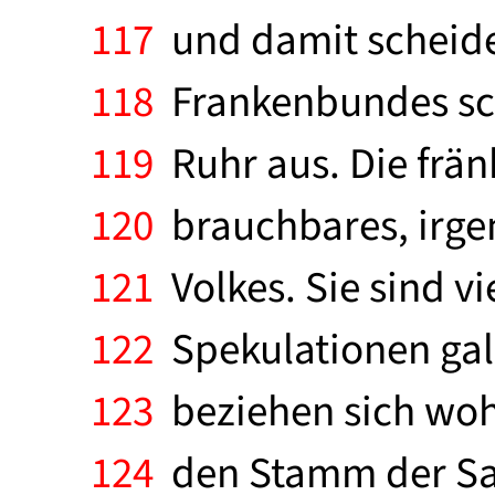
117
und damit scheiden
118
Frankenbundes sch
119
Ruhr aus. Die frän
120
brauchbares, irgen
121
Volkes. Sie sind v
122
Spekulationen gallo
123
beziehen sich woh
124
den Stamm der Sali