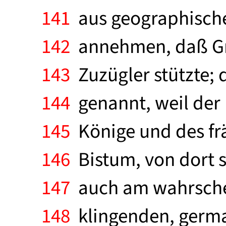
141
aus geographische
142
annehmen, daß Gre
143
Zuzügler stützte; 
144
genannt, weil der 
145
Könige und des frä
146
Bistum, von dort s
147
auch am wahrschei
148
klingenden, germa