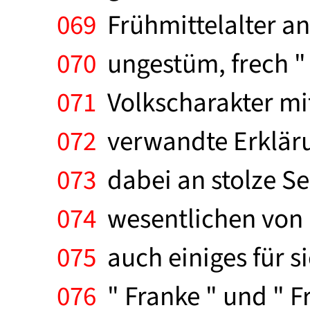
069
Frühmittelalter an
070
ungestüm, frech "
071
Volkscharakter mit
072
verwandte Erklärung
073
dabei an stolze S
074
wesentlichen von r
075
auch einiges für si
076
" Franke " und " Fr