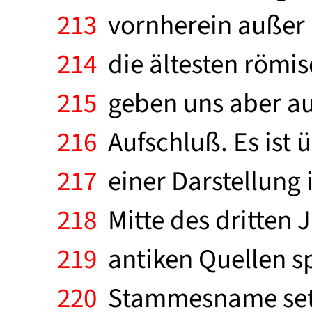
213
vornherein außer Be
214
die ältesten römi
215
geben uns aber auc
216
Aufschluß. Es ist ü
217
einer Darstellung i
218
Mitte des dritten 
219
antiken Quellen sp
220
Stammesname setzt 