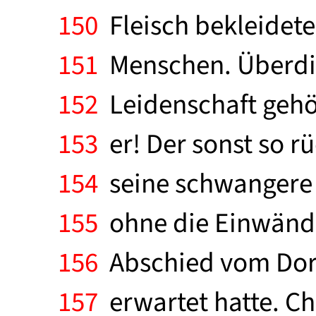
150
Fleisch bekleidet
151
Menschen. Überdies
152
Leidenschaft gehört
153
er! Der sonst so r
154
seine schwangere F
155
ohne die Einwände
156
Abschied vom Dorosh
157
erwartet hatte. Ch