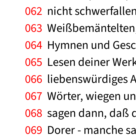
062
nicht schwerfallen
063
Weißbemäntelten, 
064
Hymnen und Geschi
065
Lesen deiner Werke
066
liebenswürdiges A
067
Wörter, wiegen und
068
sagen dann, daß d
069
Dorer - manche sag