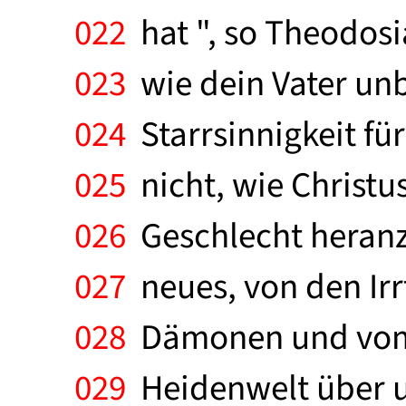
022
hat ", so Theodosi
023
wie dein Vater un
024
Starrsinnigkeit für
025
nicht, wie Christu
026
Geschlecht heranzi
027
neues, von den Irr
028
Dämonen und vom T
029
Heidenwelt über un