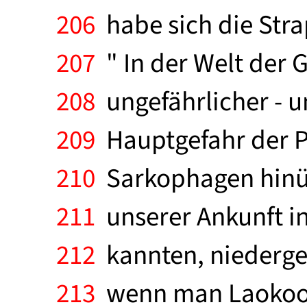
206
habe sich die Stra
207
" In der Welt der G
208
ungefährlicher - u
209
Hauptgefahr der Ph
210
Sarkophagen hinübe
211
unserer Ankunft in 
212
kannten, niederges
213
wenn man Laokoon g