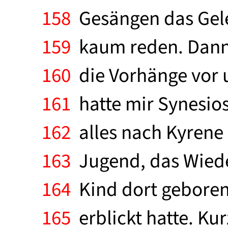
158
Gesängen das Gelei
159
kaum reden. Dann s
160
die Vorhänge vor u
161
hatte mir Synesios
162
alles nach Kyrene z
163
Jugend, das Wieder
164
Kind dort geboren 
165
erblickt hatte. Ku