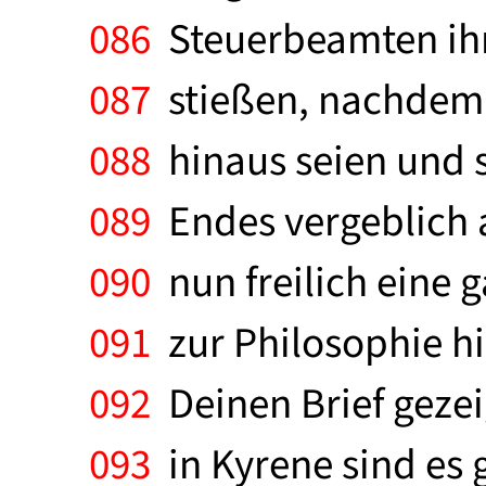
086
Steuerbeamten ihre
087
stießen, nachdem s
088
hinaus seien und si
089
Endes vergeblich a
090
nun freilich eine 
091
zur Philosophie h
092
Deinen Brief gezeig
093
in Kyrene sind es 