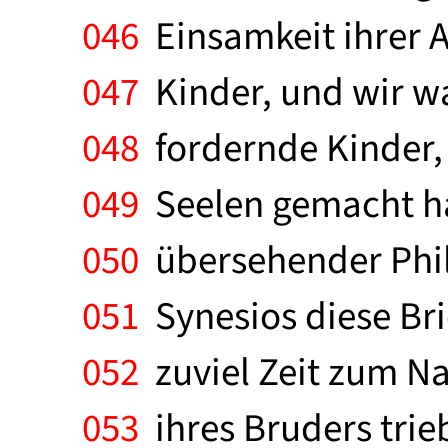
046
Einsamkeit ihrer A
047
Kinder, und wir wa
048
fordernde Kinder, 
049
Seelen gemacht ha
050
übersehender Phil
051
Synesios diese Bri
052
zuviel Zeit zum N
053
ihres Bruders trie