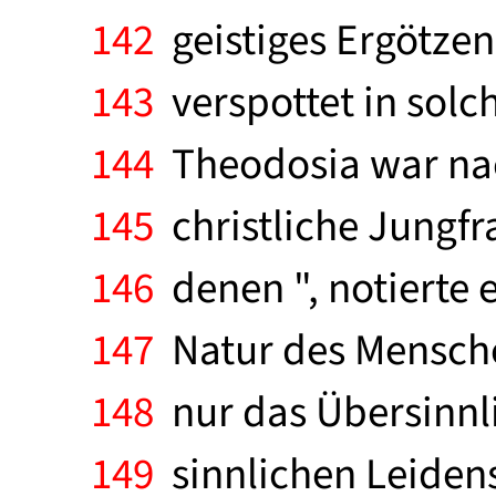
142
geistiges Ergötzen:
143
verspottet in solc
144
Theodosia war nac
145
christliche Jungfra
146
denen ", notierte e
147
Natur des Mensche
148
nur das Übersinnli
149
sinnlichen Leidens