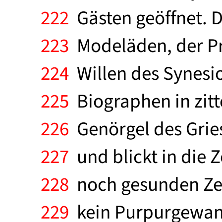
222
Gästen geöffnet. 
223
Modeläden, der Pr
224
Willen des Synesio
225
Biographen in zit
226
Genörgel des Grie
227
und blickt in die Z
228
noch gesunden Zeit
229
kein Purpurgewand 