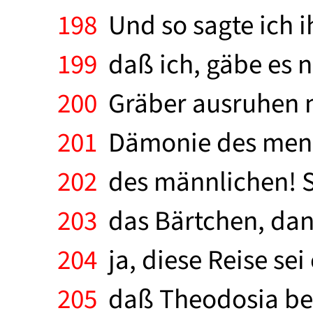
198
Und so sagte ich i
199
daß ich, gäbe es ni
200
Gräber ausruhen m
201
Dämonie des mensch
202
des männlichen! Sy
203
das Bärtchen, dann
204
ja, diese Reise sei
205
daß Theodosia bei 