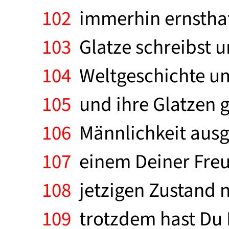
102
immerhin ernsthaft
103
Glatze schreibst un
104
Weltgeschichte um
105
und ihre Glatzen 
106
Männlichkeit ausgi
107
einem Deiner Freun
108
jetzigen Zustand n
109
trotzdem hast Du 