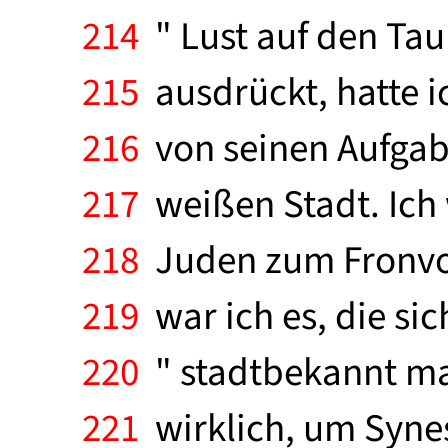
214
" Lust auf den Tau
215
ausdrückt, hatte i
216
von seinen Aufgabe
217
weißen Stadt. Ich 
218
Juden zum Fronvogt
219
war ich es, die sic
220
" stadtbekannt mac
221
wirklich, um Synes