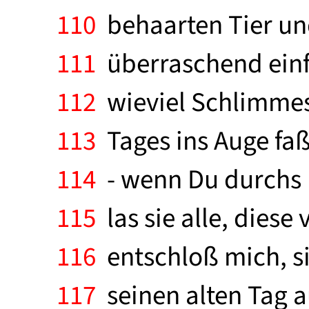
110
behaarten Tier und
111
überraschend einfa
112
wieviel Schlimmes 
113
Tages ins Auge faß
114
- wenn Du durchs F
115
las sie alle, diese
116
entschloß mich, si
117
seinen alten Tag a