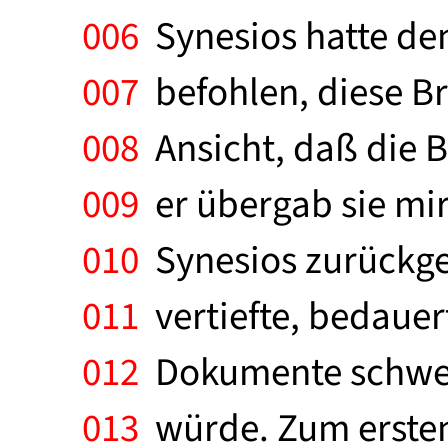
006
Synesios hatte de
007
befohlen, diese Br
008
Ansicht, daß die Br
009
er übergab sie mir
010
Synesios zurückgek
011
vertiefte, bedauert
012
Dokumente schweste
013
würde. Zum ersten 