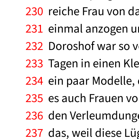
230
reiche Frau von da
231
einmal anzogen un
232
Doroshof war so ve
233
Tagen in einen Klei
234
ein paar Modelle, 
235
es auch Frauen vo
236
den Verleumdungen
237
das, weil diese L