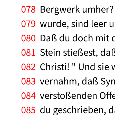
078
Bergwerk umher? Di
079
wurde, sind leer u
080
Daß du doch mit d
081
Stein stießest, daß
082
Christi! " Und sie
083
vernahm, daß Synes
084
verstoßenden Offen
085
du geschrieben, da