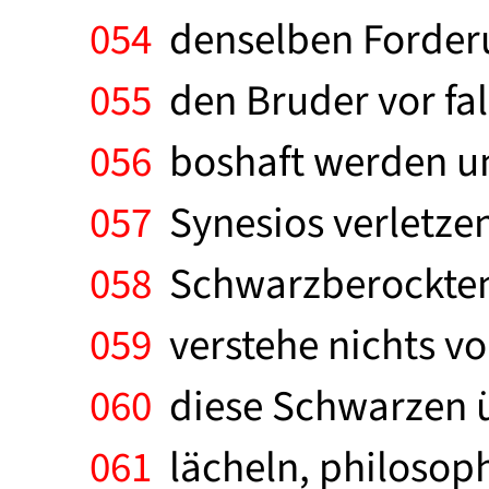
054
denselben Forderun
055
den Bruder vor fal
056
boshaft werden und
057
Synesios verletzen,
058
Schwarzberockten g
059
verstehe nichts vo
060
diese Schwarzen ü
061
lächeln, philosophi