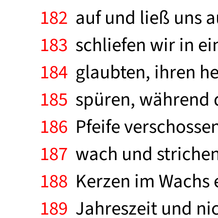
182
auf und ließ uns 
183
schliefen wir in ei
184
glaubten, ihren h
185
spüren, während d
186
Pfeife verschossen,
187
wach und strichen 
188
Kerzen im Wachs er
189
Jahreszeit und nich