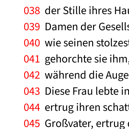
038
der Stille ihres Ha
039
Damen der Gesellsc
040
wie seinen stolzest
041
gehorchte sie ihm,
042
während die Augen
043
Diese Frau lebte i
044
ertrug ihren schat
045
Großvater, ertrug 