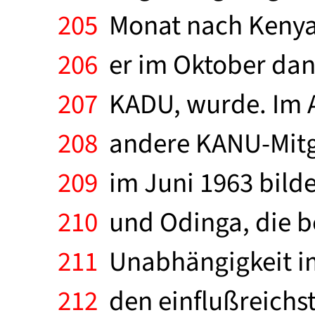
205
Monat nach Kenyat
206
er im Oktober dann
207
KADU, wurde. Im A
208
andere KANU-Mitgli
209
im Juni 1963 bilde
210
und Odinga, die be
211
Unabhängigkeit im
212
den einflußreichste