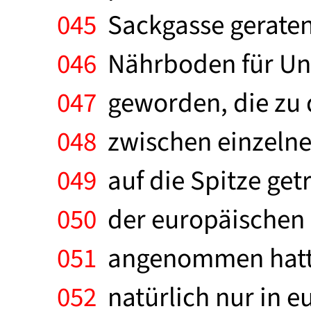
045
Sackgasse geraten.
046
Nährboden für Unei
047
geworden, die zu d
048
zwischen einzelne
049
auf die Spitze ge
050
der europäischen S
051
angenommen hatte.
052
natürlich nur in e