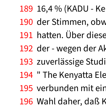
189
16,4 % (KADU - Ke
190
der Stimmen, obwo
191
hatten. Über diese 
192
der - wegen der Ak
193
zuverlässige Stu
194
" The Kenyatta Elec
195
verbunden mit eine
196
Wahl daher, daß K