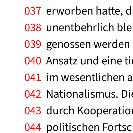
037
erworben hatte, der
038
unentbehrlich blei
039
genossen werden k
040
Ansatz und eine ti
041
im wesentlichen al
042
Nationalismus. Die
043
durch Kooperation 
044
politischen Fortsch