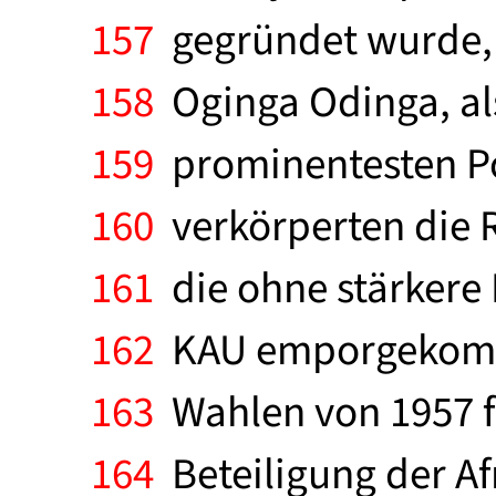
157
gegründet wurde, 
158
Oginga Odinga, als
159
prominentesten Pol
160
verkörperten die 
161
die ohne stärkere
162
KAU emporgekommen
163
Wahlen von 1957 fe
164
Beteiligung der Af