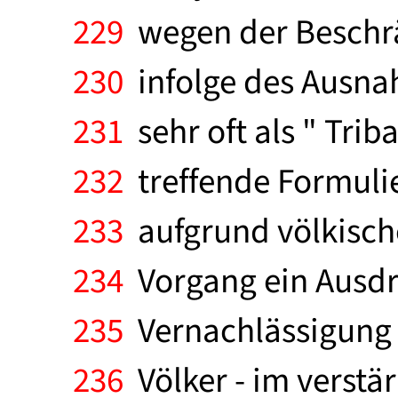
229
wegen der Beschrän
230
infolge des Ausnah
231
sehr oft als " Trib
232
treffende Formulie
233
aufgrund völkische
234
Vorgang ein Ausdru
235
Vernachlässigung e
236
Völker - im verstä