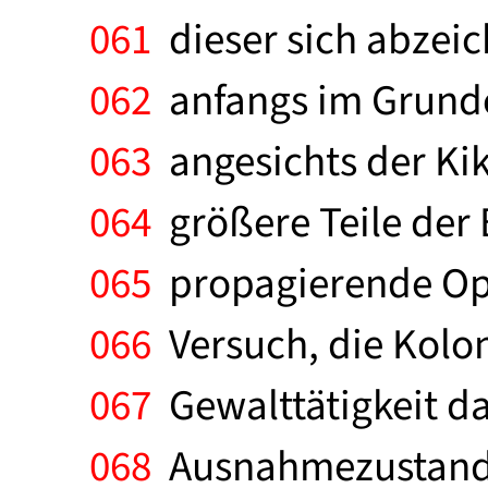
061
dieser sich abzei
062
anfangs im Grunde 
063
angesichts der Ki
064
größere Teile der 
065
propagierende Opp
066
Versuch, die Kolon
067
Gewalttätigkeit da
068
Ausnahmezustandes 