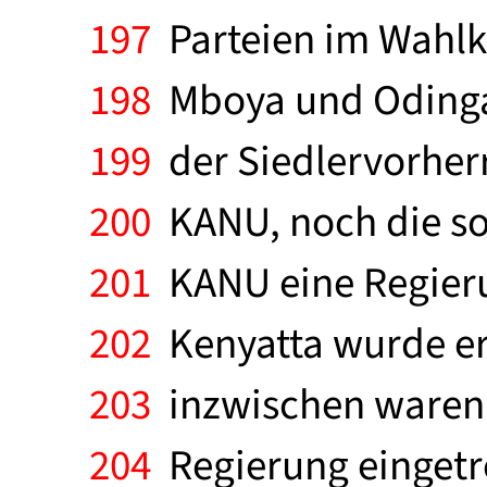
197
Parteien im Wahlk
198
Mboya und Odinga.
199
der Siedlervorherr
200
KANU, noch die sof
201
KANU eine Regieru
202
Kenyatta wurde ers
203
inzwischen waren 
204
Regierung eingetre