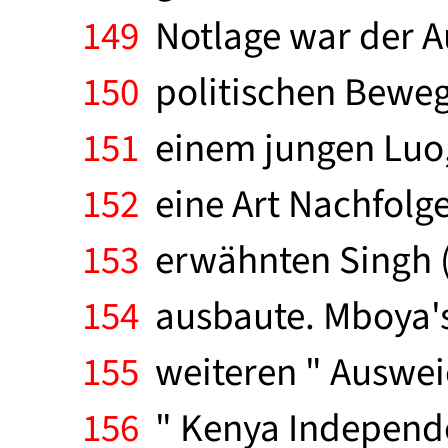
149
Notlage war der A
150
politischen Beweg
151
einem jungen Luo, 
152
eine Art Nachfolg
153
erwähnten Singh (d
154
ausbaute. Mboya's 
155
weiteren " Auswei
156
" Kenya Independe