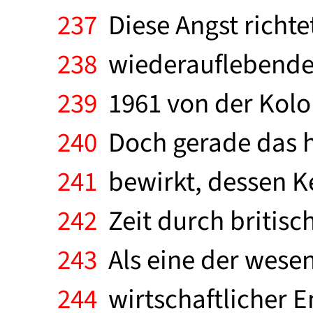
237
Diese Angst richte
238
wiederauflebenden
239
1961 von der Kolo
240
Doch gerade das h
241
bewirkt, dessen Ker
242
Zeit durch britisc
243
Als eine der wese
244
wirtschaftlicher E