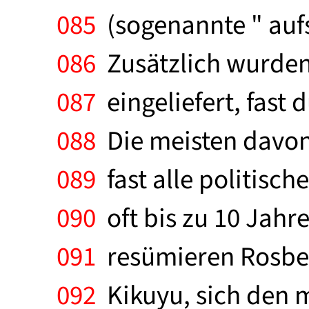
085
(sogenannte " aufs
086
Zusätzlich wurden 
087
eingeliefert, fast
088
Die meisten davon
089
fast alle politisc
090
oft bis zu 10 Jahr
091
resümieren Rosber
092
Kikuyu, sich den 