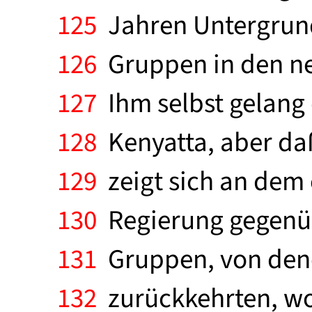
125
Jahren Untergrundk
126
Gruppen in den ne
127
Ihm selbst gelang 
128
Kenyatta, aber daß
129
zeigt sich an dem 
130
Regierung gegenüb
131
Gruppen, von dene
132
zurückkehrten, woh