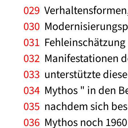
029
Verhaltensformen, 
030
Modernisierungspr
031
Fehleinschätzung d
032
Manifestationen d
033
unterstützte diese
034
Mythos " in den Ber
035
nachdem sich beso
036
Mythos noch 1960 d