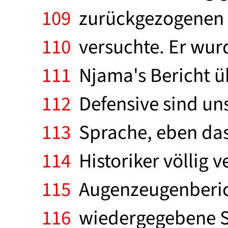
109
zurückgezogenen u
110
versuchte. Er wurd
111
Njama's Bericht üb
112
Defensive sind uns
113
Sprache, eben das
114
Historiker völlig 
115
Augenzeugenberich
116
wiedergegebene Sc