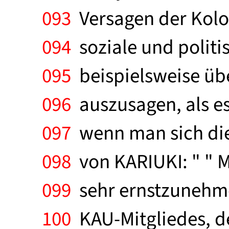
093
Versagen der Kolo
094
soziale und politi
095
beispielsweise übe
096
auszusagen, als es
097
wenn man sich die
098
von KARIUKI: " " M
099
sehr ernstzunehme
100
KAU-Mitgliedes, der