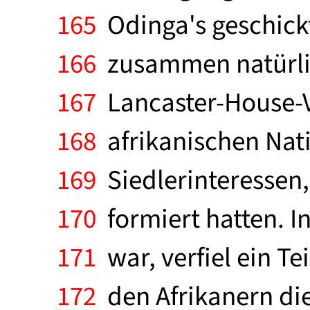
165
Odinga's geschickt
166
zusammen natürlic
167
Lancaster-House-V
168
afrikanischen Nat
169
Siedlerinteressen,
170
formiert hatten. I
171
war, verfiel ein Te
172
den Afrikanern die