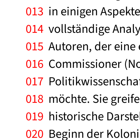
013
in einigen Aspekte
014
vollständige Analy
015
Autoren, der eine 
016
Commissioner (Not
017
Politikwissenschaf
018
möchte. Sie greife
019
historische Darst
020
Beginn der Kolonia