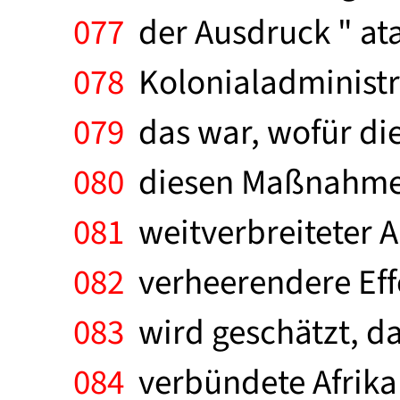
077
der Ausdruck " atav
078
Kolonialadministrat
079
das war, wofür di
080
diesen Maßnahmen
081
weitverbreiteter A
082
verheerendere Effe
083
wird geschätzt, da
084
verbündete Afrika