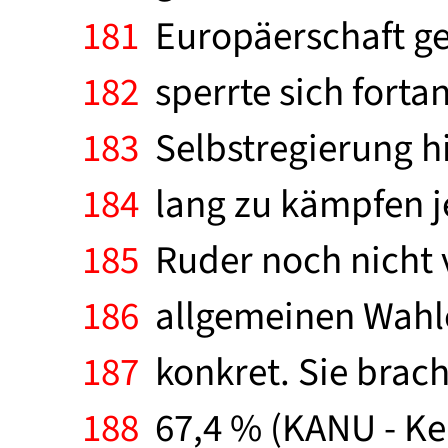
181
Europäerschaft geg
182
sperrte sich forta
183
Selbstregierung hi
184
lang zu kämpfen je
185
Ruder noch nicht v
186
allgemeinen Wahl
187
konkret. Sie brach
188
67,4 % (KANU - Ken