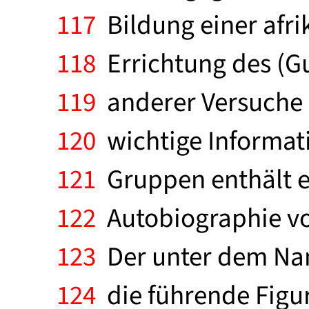
117
Bildung einer afri
118
Errichtung des (Gu
119
anderer Versuche s
120
wichtige Informati
121
Gruppen enthält ei
122
Autobiographie von
123
Der unter dem Nam
124
die führende Figur