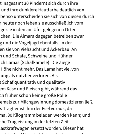
t insgesamt 30 Kindern) sich durch ihre
und ihre dunklere Hautfarbe deutlich von
enso unterscheiden sie sich von diesen durch
 heute noch leben sie ausschließlich vom
ge sie in den am Ufer gelegenen Orten
chen. Die Aimara dagegen betreiben zwar
und die Vogeljagd ebenfalls, in der
n sie von Viehzucht und Ackerbau. An
h und Schafe, Schweine und Hühner
ch Lamas (Schafkamele). Die Ziege
Höhe nicht mehr. Das Lama hat viel von
ng als nutztier verloren. Als
 Schaf quantitativ und qualitativ
m Käse und Fleisch gibt, während das
ch früher schon keine große Rolle
iemals zur Milchgewinnung domestizieren ließ.
s Tragtier ist ihm der Esel voraus, da
mal 30 Kilogramm beladen werden kann; und
che Tragleistung in der letzten Zeit
stkraftwagen ersetzt worden. Dieser hat