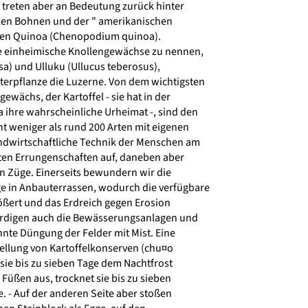
treten aber an Bedeutung zurück hinter
cken Bohnen und der " amerikanischen
chen Quinoa (Chenopodium quinoa).
 einheimische Knollengewächse zu nennen,
a) und Ulluku (Ullucus teberosus),
terpflanze die Luzerne. Von dem wichtigsten
wächs, der Kartoffel - sie hat in der
 ihre wahrscheinliche Urheimat -, sind den
t weniger als rund 200 Arten mit eigenen
ndwirtschaftliche Technik der Menschen am
lten Errungenschaften auf, daneben aber
 Züge. Einerseits bewundern wir die
in Anbauterrassen, wodurch die verfügbare
ßert und das Erdreich gegen Erosion
ürdigen auch die Bewässerungsanlagen und
nte Düngung der Felder mit Mist. Eine
stellung von Kartoffelkonserven (chu¤o
 sie bis zu sieben Tage dem Nachtfrost
n Füßen aus, trocknet sie bis zu sieben
e. - Auf der anderen Seite aber stoßen