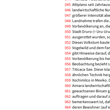
045
Altiplano seit Jahrtaus
046
landwirtschaftliche N
047
größerer Intensität abe
048
Landnahme trafen die A
049
Vorbevölkerung an, die
050
Stadt Oruro (= Uru-Uru)
051
ausgerottet wurden, so
052
Dieses Volkstum baute 
053
Vogelwild und dem Fang
054
gibt Hinweise darauf, d
055
Vorbevölkerung bis heu
056
Beobachtung bezieht si
057
Titicaca-See. Diese Isl
058
ähnlichen Technik herge
059
Xochimilco in Mexiko. 
060
Aimara landwirtschaftli
061
gewachsenen Binsen ge
062
auftragen und darauf z
063
bemerkenswert ist, da
064
deren Bewohner (auf ei