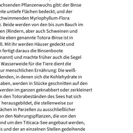
chsenden Pflanzenwuchs gibt: der Binse
eite untiefe Flächen bedeckt, und der
schwimmenden Myriophyllum-Flora
 Beide werden von den bis zum Bauch im
en (Rindern, aber auch Schweinen und
ie eben genannte Totora-Binse ist in
l. Mit ihr werden Häuser gedeckt und
 fertigt daraus die Binsenboote
genannt) und machte früher auch die Segel
 Wasserweide für die Tiere dient die
ur menschlichen Ernährung: Die weiß-
enden, in denen sich die Kohlehydrate in
ben, werden in Stücke geschnitten auf den
erden im ganzen geknabbert oder zerkleinert
An den Totorabeständen des Sees hat sich
" herausgebildet, die stellenweise zur
ächen in Parzellen zu ausschließlicher
on den Nahrungspflanzen, die von den
und um den Titicaca-See angebaut werden,
s und der an einzelnen Stellen gedeihende