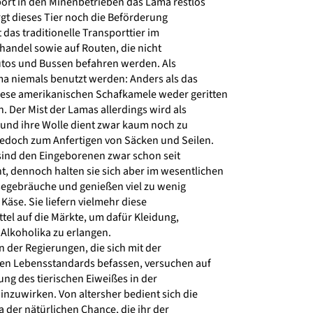
port in den Minenbetrieben das Lama restlos
gt dieses Tier noch die Beförderung
 das traditionelle Transporttier im
andel sowie auf Routen, die nicht
tos und Bussen befahren werden. Als
ma niemals benutzt werden: Anders als das
ese amerikanischen Schafkamele weder geritten
Der Mist der Lamas allerdings wird als
und ihre Wolle dient zwar kaum noch zu
edoch zum Anfertigen von Säcken und Seilen.
ind den Eingeborenen zwar schon seit
 dennoch halten sie sich aber im wesentlichen
segebräuche und genießen viel zu wenig
 Käse. Sie liefern vielmehr diese
el auf die Märkte, um dafür Kleidung,
Alkoholika zu erlangen.
 der Regierungen, die sich mit der
en Lebensstandards befassen, versuchen auf
ng des tierischen Eiweißes in der
nzuwirken. Von altersher bedient sich die
 der nätürlichen Chance, die ihr der