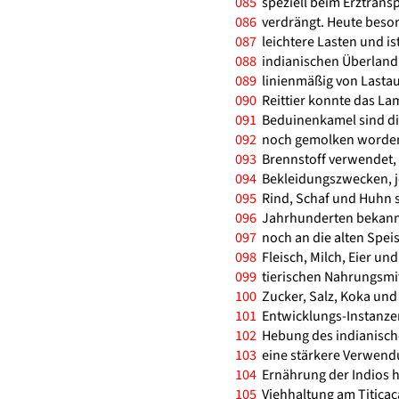
085
speziell beim Erztrans
086
verdrängt. Heute besor
087
leichtere Lasten und ist
088
indianischen Überlandh
089
linienmäßig von Lastau
090
Reittier konnte das La
091
Beduinenkamel sind di
092
noch gemolken worden. 
093
Brennstoff verwendet, 
094
Bekleidungszwecken, j
095
Rind, Schaf und Huhn s
096
Jahrhunderten bekannt,
097
noch an die alten Spei
098
Fleisch, Milch, Eier und
099
tierischen Nahrungsmitt
100
Zucker, Salz, Koka und 
101
Entwicklungs-Instanzen
102
Hebung des indianisch
103
eine stärkere Verwendu
104
Ernährung der Indios hi
105
Viehhaltung am Titicaca