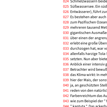
024
Schmelzwassern beider K
025
Süßwassersee. Ein südl
026
Entwässerer), führt zu
027
Es bestehen aber auch 
028
zum Pazifischen Ozean 
029
mehreren tausend Meter
030
gigantischen Ausmaßen 
031
über einen der angren
032
erlebt eine große Über
033
durchzogen hat, war vo
034
allenfalls harzige Tol
035
setzten. Nun aber biete
036
Anblick einer intensiv 
037
Betrachter wird bewußt
038
das Klima wirkt: In me
039
hier der Mais, der sons
040
ja, an geschützten Stel
041
reden von den natürlic
042
Farbenreichtum das Auge
043
wie zum Beispiel der " f
044
" kantuta ". Das acker