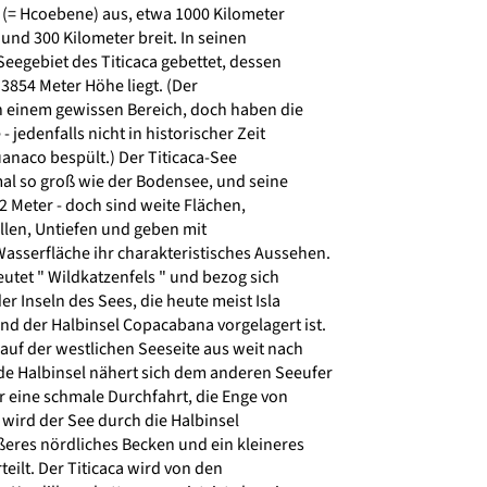
 (= Hcoebene) aus, etwa 1000 Kilometer
nd 300 Kilometer breit. In seinen
Seegebiet des Titicaca gebettet, dessen
 3854 Meter Höhe liegt. (Der
 einem gewissen Bereich, doch haben die
- jedenfalls nicht in historischer Zeit
anaco bespült.) Der Titicaca-See
al so groß wie der Bodensee, und seine
2 Meter - doch sind weite Flächen,
llen, Untiefen und geben mit
sserfläche ihr charakteristisches Aussehen.
tet " Wildkatzenfels " und bezog sich
r Inseln des Sees, die heute meist Isla
nd der Halbinsel Copacabana vorgelagert ist.
auf der westlichen Seeseite aus weit nach
e Halbinsel nähert sich dem anderen Seeufer
 eine schmale Durchfahrt, die Enge von
 wird der See durch die Halbinsel
eres nördliches Becken und ein kleineres
eilt. Der Titicaca wird von den