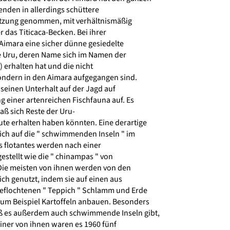
enden in allerdings schüttere
utzung genommen, mit verhältnismäßig
r das Titicaca-Becken. Bei ihrer
imara eine sicher dünne gesiedelte
 Uru, deren Name sich im Namen der
 erhalten hat und die nicht
ndern in den Aimara aufgegangen sind.
seinen Unterhalt auf der Jagd auf
 einer artenreichen Fischfauna auf. Es
aß sich Reste der Uru-
te erhalten haben könnten. Eine derartige
ch auf die " schwimmenden Inseln " im
as flotantes werden nach einer
stellt wie die " chinampas " von
Die meisten von ihnen werden von den
ch genutzt, indem sie auf einen aus
flochtenen " Teppich " Schlamm und Erde
um Beispiel Kartoffeln anbauen. Besonders
ß es außerdem auch schwimmende Inseln gibt,
ner von ihnen waren es 1960 fünf