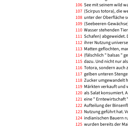
106
See mit seinem wild wa
107
(Scirpus totora), die w
108
unter der Oberfläche 
109
(Seebeeren-Gewächse).
110
Wasser stehenden Tier
111
Schafen) abgeweidet. D
112
ihrer Nutzung universel
113
Matten geflochten, man
114
(fälschlich " balsas " 
115
dazu. Und nicht nur als
116
Totora, sondern auch z
117
gelben unteren Stengel
118
Zucker umgewandelt ha
119
Märkten verkauft und w
120
als Salat konsumiert. 
121
eine " Erntewirtschaft 
122
Aufteilung der Binsenfl
123
Nutzung geführt hat. V
124
indianischen Bauern r
125
wurden bereits der Mai