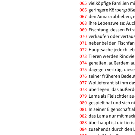
065
vielköpfige Familien mi
066
geringere Körpergröße 
067
den Aimara abheben, eb
068
ihre Lebensweise: Auch
069
Fischfang, dessen Erträ
070
verkaufen oder vertaus
071
nebenbei den Fischfang 
072
Hauptsache jedoch lebe
073
Tieren werden Rindvie
074
gehalten, außerdem au
075
dagegen verträgt diese 
076
seiner früheren Bedeutu
077
Wollieferant ist ihm das
078
überlegen, das außerde
079
Lama als Fleischtier au
080
gespielt hat und sich n
081
In seiner Eigenschaft al
082
das Lama nur mit maxi
083
überhaupt ist die tieris
084
zusehends durch den La