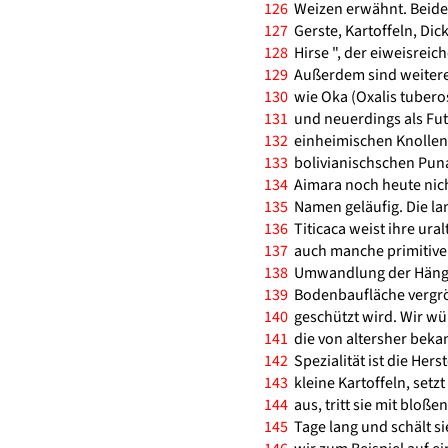
126
Weizen erwähnt. Beide 
127
Gerste, Kartoffeln, Di
128
Hirse ", der eiweisrei
129
Außerdem sind weitere
130
wie Oka (Oxalis tuberos
131
und neuerdings als Fut
132
einheimischen Knollenge
133
bolivianischschen Puna
134
Aimara noch heute nich
135
Namen geläufig. Die la
136
Titicaca weist ihre ura
137
auch manche primitiven
138
Umwandlung der Hänge 
139
Bodenbaufläche vergrö
140
geschützt wird. Wir w
141
die von altersher bekan
142
Spezialität ist die Her
143
kleine Kartoffeln, setzt
144
aus, tritt sie mit bloße
145
Tage lang und schält si