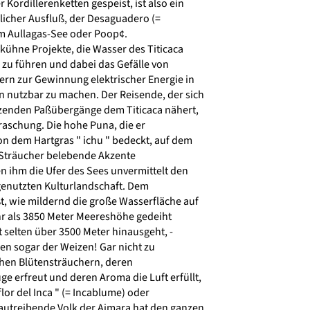
ordillerenketten gespeist, ist also ein
icher Ausfluß, der Desaguadero (=
m Aullagas-See oder Poop¢.
kühne Projekte, die Wasser des Titicaca
zu führen und dabei das Gefälle von
n zur Gewinnung elektrischer Energie in
nutzbar zu machen. Der Reisende, der sich
zenden Paßübergänge dem Titicaca nähert,
raschung. Die hohe Puna, die er
n dem Hartgras " ichu " bedeckt, auf dem
a-Sträucher belebende Akzente
n ihm die Ufer des Sees unvermittelt den
genutzten Kulturlandschaft. Dem
, wie mildernd die große Wasserfläche auf
hr als 3850 Meter Meereshöhe gedeiht
t selten über 3500 Meter hinausgeht, -
len sogar der Weizen! Gar nicht zu
hen Blütensträuchern, deren
 erfreut und deren Aroma die Luft erfüllt,
lor del Inca " (= Incablume) oder
bautreibende Volk der Aimara hat den ganzen