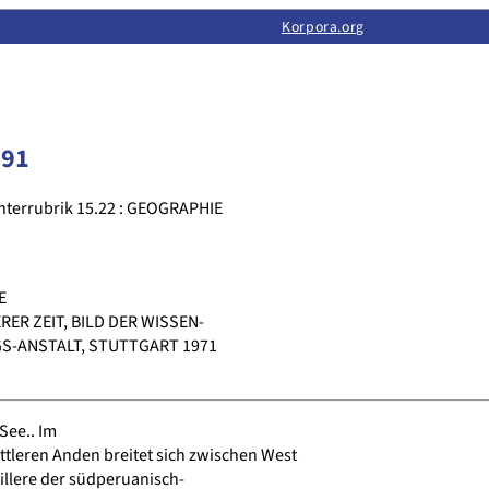
Limas:
Hauptseite
·
Inhalt
·
Suchen
·
Feedback
Korpora.org
·
Korpora.org
·
LINSE
191
nterrubrik 15.22 : GEOGRAPHIE
E
RER ZEIT, BILD DER WISSEN-
S-ANSTALT, STUTTGART 1971
See.. Im
tleren Anden breitet sich zwischen West
illere der südperuanisch-