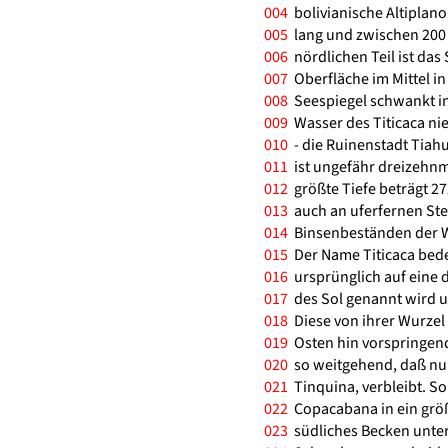
004
bolivianische Altiplano
005
lang und zwischen 200 u
006
nördlichen Teil ist das 
007
Oberfläche im Mittel in
008
Seespiegel schwankt in
009
Wasser des Titicaca nie 
010
- die Ruinenstadt Tiahu
011
ist ungefähr dreizehnm
012
größte Tiefe beträgt 27
013
auch an uferfernen Ste
014
Binsenbeständen der Wa
015
Der Name Titicaca bedeu
016
ursprünglich auf eine de
017
des Sol genannt wird u
018
Diese von ihrer Wurzel 
019
Osten hin vorspringend
020
so weitgehend, daß nur
021
Tinquina, verbleibt. So
022
Copacabana in ein größ
023
südliches Becken untert