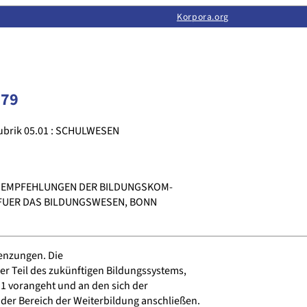
Limas:
Hauptseite
·
Inhalt
·
Suchen
·
Feedback
Korpora.org
·
Korpora.org
·
LINSE
179
ubrik 05.01 : SCHULWESEN
, EMPFEHLUNGEN DER BILDUNGSKOM-
FUER DAS BILDUNGSWESEN, BONN
enzungen. Die
er Teil des zukünftigen Bildungssystems,
 vorangeht und an den sich der
er Bereich der Weiterbildung anschließen.