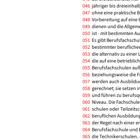
046
jähriger bis dreieinhal
047
ohne eine praktische B
048
Vorbereitung auf eine B
049
dienen und die Allgeme
050
ist - mit bestimmten A
051
Es gibt Berufsfachschu
052
bestimmter beruflicher 
053
die alternativ zu einer
054
die auf eine betrieblich
055
Berufsfachschulen auß
056
beziehungsweise die Fa
057
werden auch Ausbildun
058
gerechnet; sie setzen i
059
und führen zu berufsqu
060
Niveau. Die Fachschulen
061
schulen oder Teilzeitsc
062
beruflichen Ausbildun
063
der Regel nach einer e
064
Berufsfachschule und B
065
die Technikerschulen. -