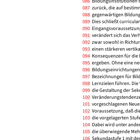
086
Bildungsinstitutionen 
087
zurück, die auf bestimm
088
gegenwärtigen Bildung
089
Dies schließt curricu
090
Eingangsvoraussetzunge
091
verändert sich das Verh
092
zwar sowohl in Richtun
093
einen stärkeren vertik
094
Konsequenzen für die 
095
ergeben. Ohne eine ne
096
Bildungseinrichtungen 
097
Bezeichnungen für Bild
098
Lernzielen führen. Die
099
die Gestaltung der Sek
100
Veränderungstendenzen 
101
vorgeschlagenen Neuer
102
Voraussetzung, daß di
103
die vorgelagerten Stuf
104
Dabei wird unter ande
105
die überwiegende Mehrh
106
Sekundastufe 1 mit dem