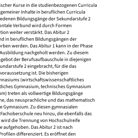
cher Kurse in die studienbezogenen Curricula
gemeiner Inhalte in beruflichen Curricula
iedenen Bildungsgänge der Sekundarstufe 2
zontale Verbund wird durch Formen
ation weiter verstärkt. Das Abitur 2
d in beruflichen Bildungsgängen der
ben werden. Das Abitur 1 kann in der Phase
 Ausbildung nachgeholt werden. Zu diesem
ebot der Berufsaufbauschule in diejenigen
ndarstufe 2 eingebracht, für die das
voraussetzung ist. Die bisherigen
asiums (wirtschaftswissenschaftliches
tliches Gymnasium, technisches Gymnasium
) treten als vollwertige Bildungsgänge
he, das neusprachliche und das mathematisch
he Gymnasium. Zu diesen gymnasialen
achoberschule neu hinzu, die ebenfalls das
t wird die Trennung von Hochschulreife
 aufgehoben. Das Abitur 2 ist nach
ofilen differenziert. Es eröffnet den