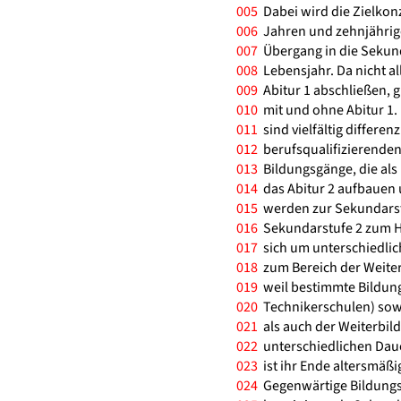
005
Dabei wird die Zielkonz
006
Jahren und zehnjährige 
007
Übergang in die Sekunda
008
Lebensjahr. Da nicht al
009
Abitur 1 abschließen, g
010
mit und ohne Abitur 1.
011
sind vielfältig differen
012
berufsqualifizierenden
013
Bildungsgänge, die als 
014
das Abitur 2 aufbauen 
015
werden zur Sekundarst
016
Sekundarstufe 2 zum Ho
017
sich um unterschiedlic
018
zum Bereich der Weiterb
019
weil bestimmte Bildungs
020
Technikerschulen) sow
021
als auch der Weiterbi
022
unterschiedlichen Daue
023
ist ihr Ende altersmäßig
024
Gegenwärtige Bildungse