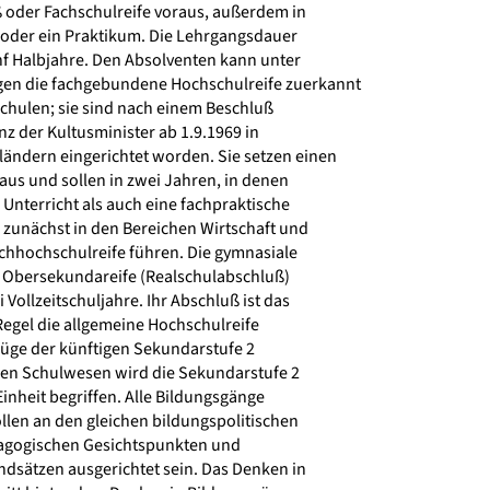
oder Fachschulreife voraus, außerdem in
 oder ein Praktikum. Die Lehrgangsdauer
f Halbjahre. Den Absolventen kann unter
n die fachgebundene Hochschulreife zuerkannt
hulen; sie sind nach einem Beschluß
z der Kultusminister ab 1.9.1969 in
ndern eingerichtet worden. Sie setzen einen
us und sollen in zwei Jahren, in denen
nterricht als auch eine fachpraktische
 zunächst in den Bereichen Wirtschaft und
hhochschulreife führen. Die gymnasiale
ie Obersekundareife (Realschulabschluß)
Vollzeitschuljahre. Ihr Abschluß ist das
Regel die allgemeine Hochschulreife
üge der künftigen Sekundarstufe 2
n Schulwesen wird die Sekundarstufe 2
Einheit begriffen. Alle Bildungsgänge
llen an den gleichen bildungspolitischen
dagogischen Gesichtspunkten und
dsätzen ausgerichtet sein. Das Denken in