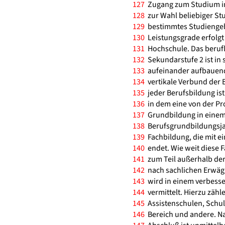
127
Zugang zum Studium im 
128
zur Wahl beliebiger Stu
129
bestimmtes Studiengeb
130
Leistungsgrade erfolgt
131
Hochschule. Das berufl
132
Sekundarstufe 2 ist in s
133
aufeinander aufbauende
134
vertikale Verbund der B
135
jeder Berufsbildung ist
136
in dem eine von der Pr
137
Grundbildung in einem b
138
Berufsgrundbildungsjah
139
Fachbildung, die mit e
140
endet. Wie weit diese F
141
zum Teil außerhalb der 
142
nach sachlichen Erwäg
143
wird in einem verbesse
144
vermittelt. Hierzu zähl
145
Assistenschulen, Schul
146
Bereich und andere. Na