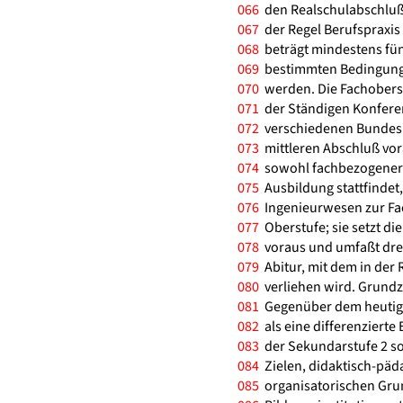
066
den Realschulabschluß 
067
der Regel Berufspraxis
068
beträgt mindestens fün
069
bestimmten Bedingunge
070
werden. Die Fachobersc
071
der Ständigen Konferen
072
verschiedenen Bundeslä
073
mittleren Abschluß vora
074
sowohl fachbezogener U
075
Ausbildung stattfindet,
076
Ingenieurwesen zur Fac
077
Oberstufe; sie setzt d
078
voraus und umfaßt drei 
079
Abitur, mit dem in der 
080
verliehen wird. Grundz
081
Gegenüber dem heutige
082
als eine differenzierte 
083
der Sekundarstufe 2 so
084
Zielen, didaktisch-pä
085
organisatorischen Grun