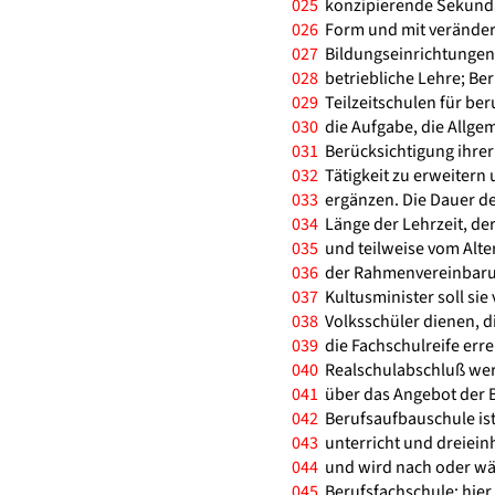
025
konzipierende Sekunda
026
Form und mit veränder
027
Bildungseinrichtungen 
028
betriebliche Lehre; Be
029
Teilzeitschulen für ber
030
die Aufgabe, die Allge
031
Berücksichtigung ihrer
032
Tätigkeit zu erweitern 
033
ergänzen. Die Dauer de
034
Länge der Lehrzeit, de
035
und teilweise vom Alte
036
der Rahmenvereinbarun
037
Kultusminister soll sie
038
Volksschüler dienen, d
039
die Fachschulreife err
040
Realschulabschluß wer
041
über das Angebot der B
042
Berufsaufbauschule ist i
043
unterricht und dreieinh
044
und wird nach oder wäh
045
Berufsfachschule; hier 