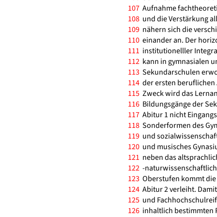
107
Aufnahme fachtheoretis
108
und die Verstärkung all
109
nähern sich die versch
110
einander an. Der hori
111
institutionelller Integr
112
kann in gymnasialen un
113
Sekundarschulen erwor
114
der ersten beruflichen
115
Zweck wird das Lernang
116
Bildungsgänge der Seku
117
Abitur 1 nicht Eingangs
118
Sonderformen des Gymn
119
und sozialwissenschaf
120
und musisches Gynasium
121
neben das altsprachlic
122
-naturwissenschaftlic
123
Oberstufen kommt die F
124
Abitur 2 verleiht. Dami
125
und Fachhochschulreife
126
inhaltlich bestimmten Pr