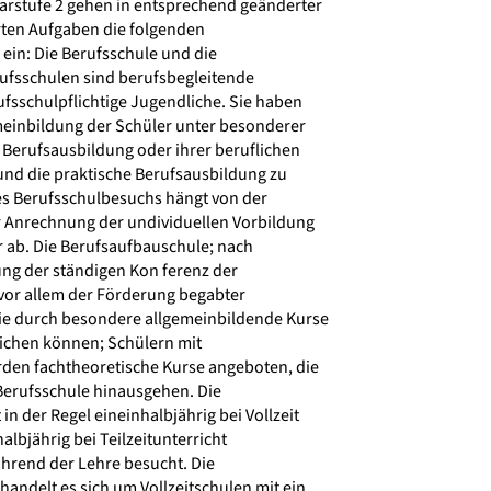
rstufe 2 gehen in entsprechend geänderter
ten Aufgaben die folgenden
ein: Die Berufsschule und die
rufsschulen sind berufsbegleitende
ufsschulpflichtige Jugendliche. Sie haben
meinbildung der Schüler unter besonderer
 Berufsausbildung oder ihrer beruflichen
und die praktische Berufsausbildung zu
s Berufsschulbesuchs hängt von der
r Anrechnung der undividuellen Vorbildung
r ab. Die Berufsaufbauschule; nach
g der ständigen Kon ferenz der
 vor allem der Förderung begabter
ie durch besondere allgemeinbildende Kurse
eichen können; Schülern mit
den fachtheoretische Kurse angeboten, die
erufsschule hinausgehen. Die
n der Regel eineinhalbjährig bei Vollzeit
albjährig bei Teilzeitunterricht
rend der Lehre besucht. Die
handelt es sich um Vollzeitschulen mit ein