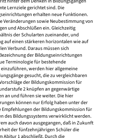
tritt hinter dem Denken in Bildungsgängen
te Lernziele gerichtet sind. Die
seinrichtungen erhalten neue Funktionen.
lare Veränderungen sowie Neubestimmung von
n und Abschlüßen ein. Gleichzeitig
ältnis der Schularten zueinander, und
g auf einen stärkeren horizontalen wie auf
alen Verbund. Daraus müssen sich
Bezeichnung der Bildungseinrichtungen
ue Terminologie für bestehende
einzuführen, werden hier allgemeine
ungsgänge gesucht, die zu vergleichbaren
 Vorschläge der Bildungskommission für
undarstufe 2 knüpfen an gegenwärtige
an und führen sie weiter. Die hier
ungen können nur Erfolg haben unter der
e Empfehlungen der Bildungskommission für
en des Bildungssystems verwirklicht werden.
rem auch davon ausgegangen, daß in Zukunft
eit der fünfzehnjährigen Schüler die
 Abitur 1 abschließt. Durch die