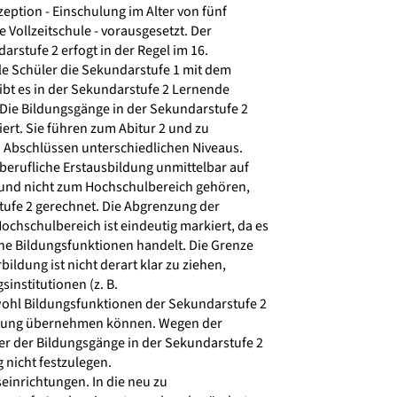
eption - Einschulung im Alter von fünf
Vollzeitschule - vorausgesetzt. Der
rstufe 2 erfogt in der Regel im 16.
le Schüler die Sekundarstufe 1 mit dem
ibt es in der Sekundarstufe 2 Lernende
 Die Bildungsgänge in der Sekundarstufe 2
ziert. Sie führen zum Abitur 2 und zu
 Abschlüssen unterschiedlichen Niveaus.
berufliche Erstausbildung unmittelbar auf
und nicht zum Hochschulbereich gehören,
ufe 2 gerechnet. Die Abgrenzung der
chschulbereich ist eindeutig markiert, da es
he Bildungsfunktionen handelt. Die Grenze
ildung ist nicht derart klar zu ziehen,
institutionen (z. B.
ohl Bildungsfunktionen der Sekundarstufe 2
ldung übernehmen können. Wegen der
r der Bildungsgänge in der Sekundarstufe 2
 nicht festzulegen.
inrichtungen. In die neu zu