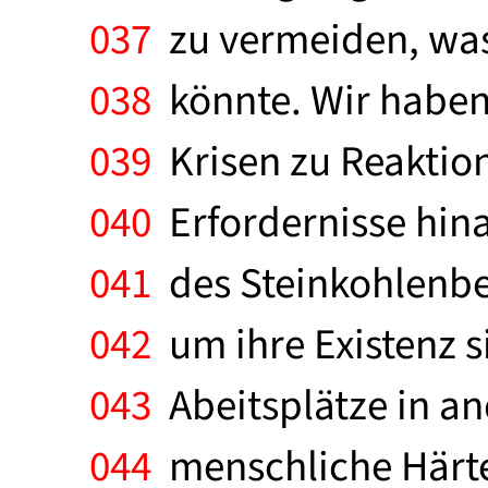
037
zu vermeiden, was
038
könnte. Wir haben 
039
Krisen zu Reaktion
040
Erfordernisse hin
041
des Steinkohlenber
042
um ihre Existenz s
043
Abeitsplätze in a
044
menschliche Härte 