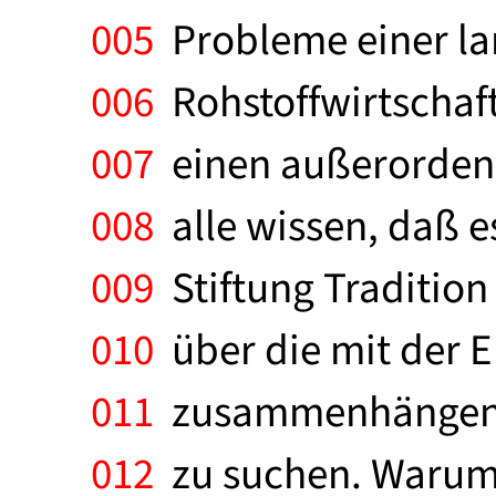
005
Probleme einer lan
006
Rohstoffwirtschaf
007
einen außerordent
008
alle wissen, daß es
009
Stiftung Tradition
010
über die mit der E
011
zusammenhängende
012
zu suchen. Warum 