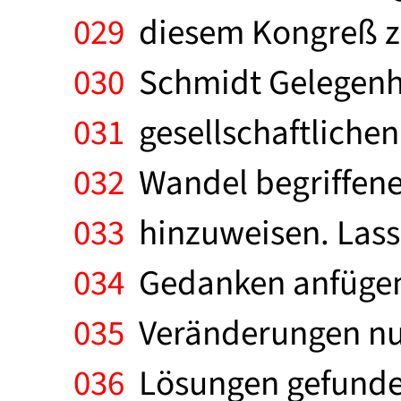
029
diesem Kongreß z
030
Schmidt Gelegenhei
031
gesellschaftlichen
032
Wandel begriffene
033
hinzuweisen. Lasse
034
Gedanken anfügen: 
035
Veränderungen nur
036
Lösungen gefunden 