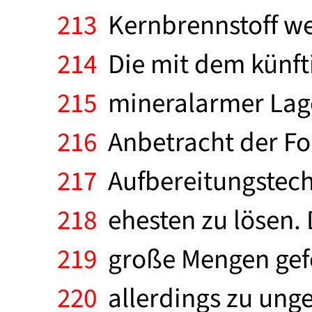
213
Kernbrennstoff we
214
Die mit dem künfti
215
mineralarmer Lage
216
Anbetracht der For
217
Aufbereitungstechn
218
ehesten zu lösen. 
219
große Mengen gefö
220
allerdings zu unge