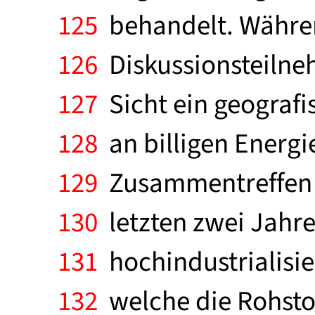
125
behandelt. Währen
126
Diskussionsteilne
127
Sicht ein geografis
128
an billigen Energi
129
Zusammentreffen d
130
letzten zwei Jahre
131
hochindustrialisi
132
welche die Rohstof