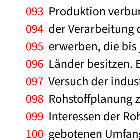
093
Produktion verbund
094
der Verarbeitung d
095
erwerben, die bis 
096
Länder besitzen. Es
097
Versuch der industr
098
Rohstoffplanung zu 
099
Interessen der Ro
100
gebotenen Umfang 