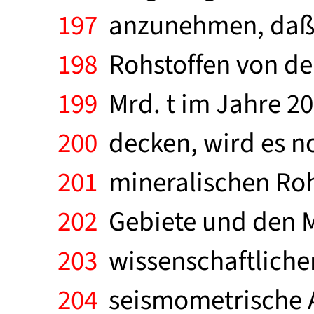
197
anzunehmen, daß s
198
Rohstoffen von derz
199
Mrd. t im Jahre 20
200
decken, wird es n
201
mineralischen Rohs
202
Gebiete und den 
203
wissenschaftliche
204
seismometrische A