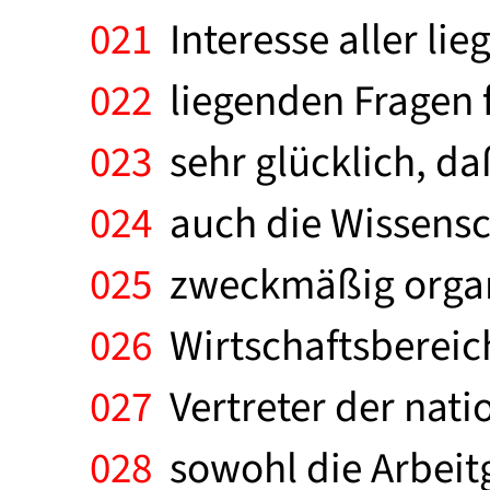
021
Interesse aller lie
022
liegenden Fragen f
023
sehr glücklich, daß
024
auch die Wissensch
025
zweckmäßig organi
026
Wirtschaftsbereich
027
Vertreter der nati
028
sowohl die Arbeitg