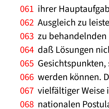
061
ihrer Hauptaufgabe
062
Ausgleich zu leist
063
zu behandelnden P
064
daß Lösungen nicht
065
Gesichtspunkten, 
066
werden können. Den
067
vielfältiger Weise
068
nationalen Postula