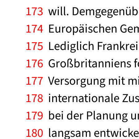
173
will. Demgegenübe
174
Europäischen Geme
175
Lediglich Frankrei
176
Großbritanniens fo
177
Versorgung mit min
178
internationale Zu
179
bei der Planung un
180
langsam entwickelt