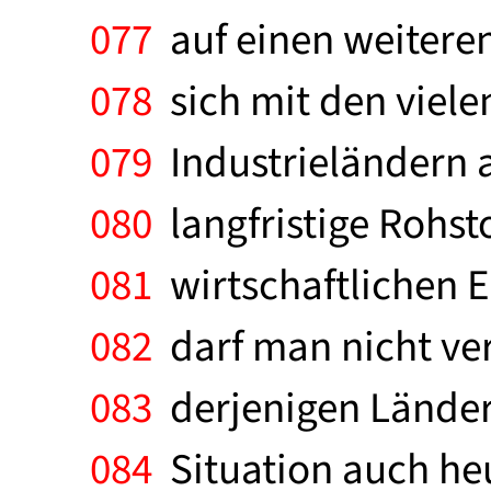
077
auf einen weiteren
078
sich mit den viele
079
Industrieländern a
080
langfristige Rohst
081
wirtschaftlichen E
082
darf man nicht ve
083
derjenigen Länder 
084
Situation auch he