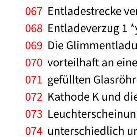
067
Entladestrecke ver
068
Entladeverzug 1 *
069
Die Glimmentladu
070
vorteilhaft an ein
071
gefüllten Glasröhre
072
Kathode K und die
073
Leuchterscheinung
074
unterschiedlich u