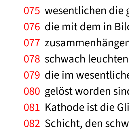
075
wesentlichen die g
076
die mit dem in Bil
077
zusammenhängen. I
078
schwach leuchtend
079
die im wesentlich
080
gelöst worden sin
081
Kathode ist die G
082
Schicht, den schw