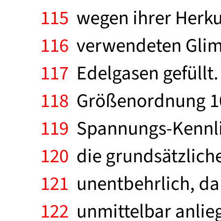
115
wegen ihrer Herkun
116
verwendeten Glimm
117
Edelgasen gefüllt. 
118
Größenordnung 100 
119
Spannungs-Kennlini
120
die grundsätzliche
121
unentbehrlich, da 
122
unmittelbar anlie