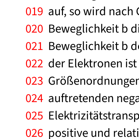
019
auf, so wird nach G
020
Beweglichkeit b di
021
Beweglichkeit b de
022
der Elektronen ist 
023
Größenordnungen h
024
auftretenden negat
025
Elektrizitätstrans
026
positive und relat