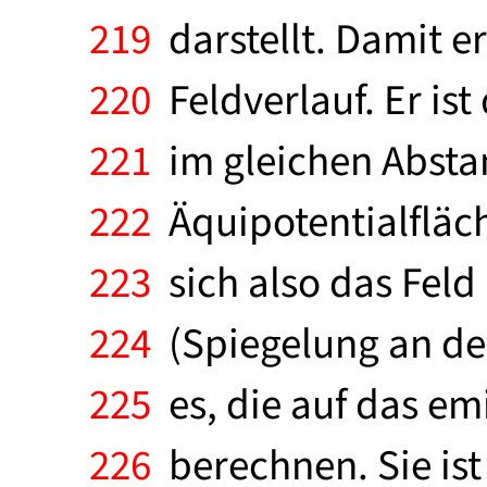
219
darstellt. Damit erg
220
Feldverlauf. Er ist
221
im gleichen Abstand
222
Äquipotentialfläc
223
sich also das Feld
224
(Spiegelung an der
225
es, die auf das em
226
berechnen. Sie is