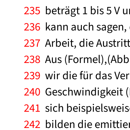
235
beträgt 1 bis 5 V 
236
kann auch sagen, d
237
Arbeit, die Austri
238
Aus (Formel),(Abb.
239
wir die für das Ve
240
Geschwindigkeit (Fo
241
sich beispielsweis
242
bilden die emittie