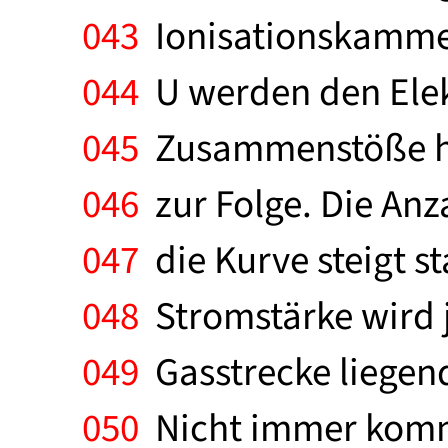
043
Ionisationskammer
044
U werden den Elekt
045
Zusammenstöße hab
046
zur Folge. Die Anz
047
die Kurve steigt st
048
Stromstärke wird j
049
Gasstrecke liegen
050
Nicht immer kommt