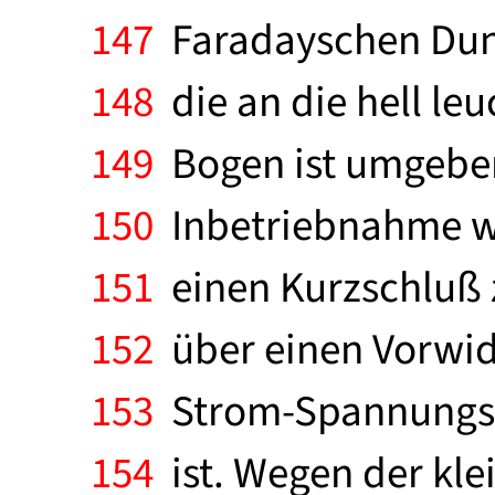
147
Faradayschen Dunk
148
die an die hell leu
149
Bogen ist umgeben 
150
Inbetriebnahme we
151
einen Kurzschluß 
152
über einen Vorwid
153
Strom-Spannungs-K
154
ist. Wegen der kl