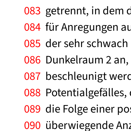
083
getrennt, in dem d
084
für Anregungen aus
085
der sehr schwach 
086
Dunkelraum 2 an, 
087
beschleunigt werde
088
Potentialgefälles,
089
die Folge einer po
090
überwiegende Anza