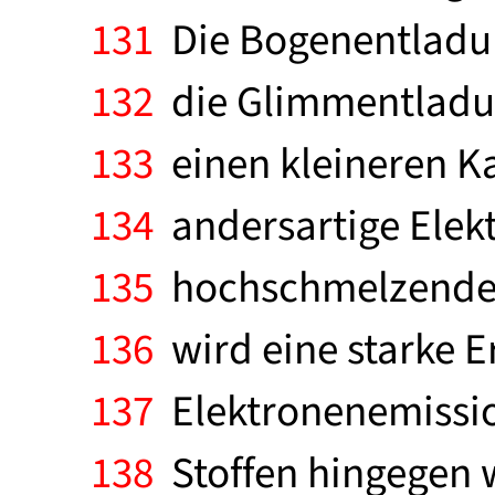
131
Die Bogenentladun
132
die Glimmentladung
133
einen kleineren Ka
134
andersartige Elek
135
hochschmelzenden
136
wird eine starke 
137
Elektronenemissio
138
Stoffen hingegen 