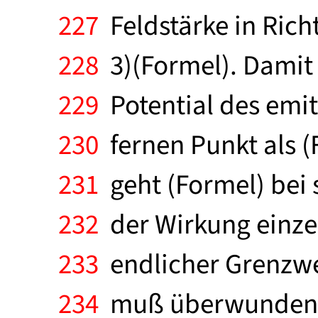
227
Feldstärke in Rich
228
3)(Formel). Damit u
229
Potential des emit
230
fernen Punkt als (
231
geht (Formel) bei 
232
der Wirkung einzel
233
endlicher Grenzwer
234
muß überwunden we