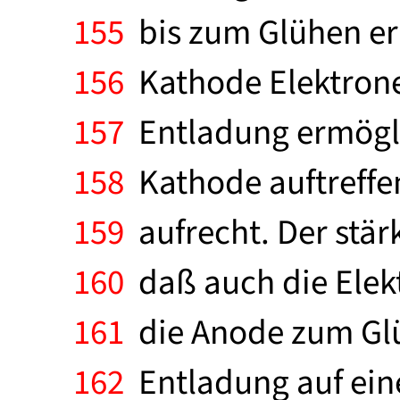
155
bis zum Glühen erh
156
Kathode Elektronen
157
Entladung ermöglic
158
Kathode auftreffen
159
aufrecht. Der stär
160
daß auch die Elekt
161
die Anode zum Glüh
162
Entladung auf eine