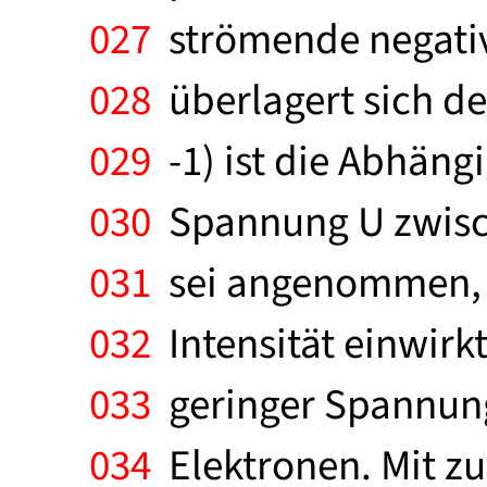
027
strömende negative
028
überlagert sich de
029
-1) ist die Abhäng
030
Spannung U zwisch
031
sei angenommen, d
032
Intensität einwirk
033
geringer Spannung 
034
Elektronen. Mit z