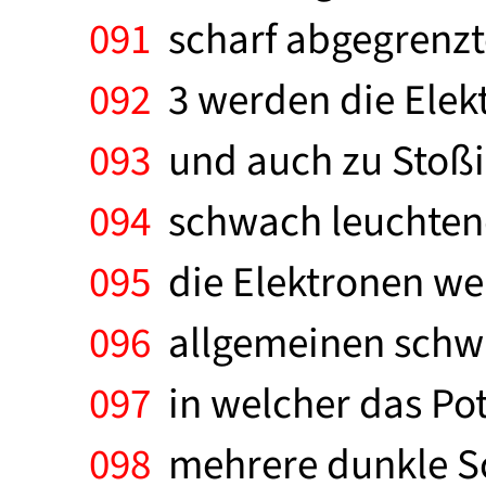
091
scharf abgegrenzte
092
3 werden die Elek
093
und auch zu Stoßi
094
schwach leuchten
095
die Elektronen wei
096
allgemeinen schwac
097
in welcher das Pote
098
mehrere dunkle Sc