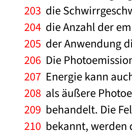
203
die Schwirrgeschw
204
die Anzahl der emi
205
der Anwendung dies
206
Die Photoemission.
207
Energie kann auch
208
als äußere Photoef
209
behandelt. Die Fel
210
bekannt, werden du