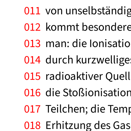
011
von unselbständige
012
kommt besondere B
013
man: die Ionisatio
014
durch kurzwelliges
015
radioaktiver Quel
016
die Stoßionisatio
017
Teilchen; die Temp
018
Erhitzung des Gases