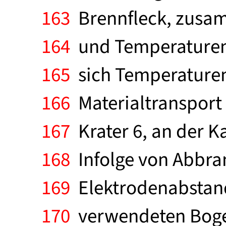
163
Brennfleck, zusam
164
und Temperaturen b
165
sich Temperaturen 
166
Materialtransport d
167
Krater 6, an der Ka
168
Infolge von Abbra
169
Elektrodenabstand 
170
verwendeten Boge