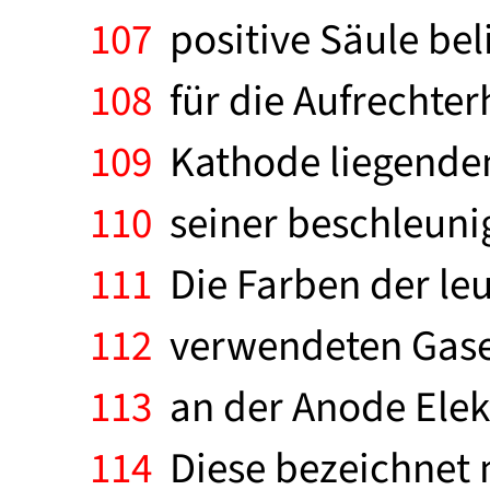
107
positive Säule bel
108
für die Aufrechter
109
Kathode liegenden
110
seiner beschleuni
111
Die Farben der le
112
verwendeten Gases
113
an der Anode Elekt
114
Diese bezeichnet m