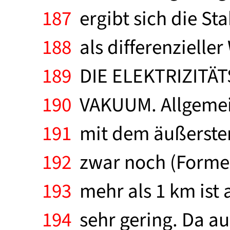
187
ergibt sich die St
188
als differenzielle
189
DIE ELEKTRIZITÄT
190
VAKUUM. Allgemei
191
mit dem äußerstenf
192
zwar noch (Formel)
193
mehr als 1 km ist 
194
sehr gering. Da au