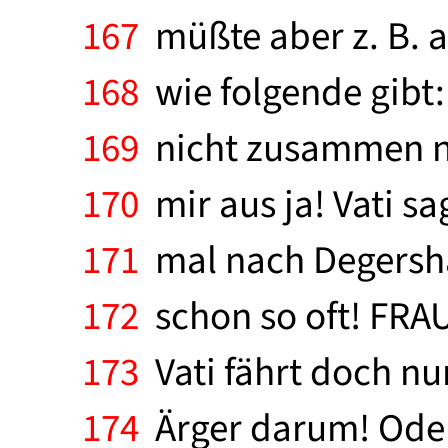
167
müßte aber z. B. a
168
wie folgende gibt
169
nicht zusammen na
170
mir aus ja! Vati sa
171
mal nach Degersha
172
schon so oft! FRAU
173
Vati fährt doch nu
174
Ärger darum! Oder