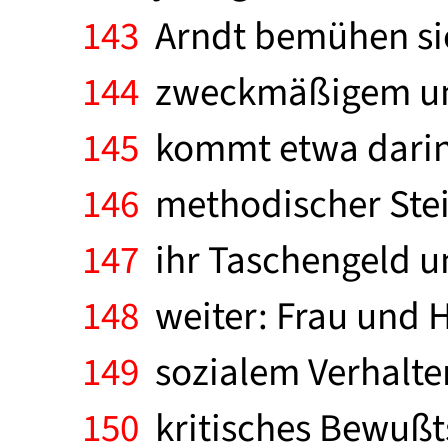
143
Arndt bemühen sic
144
zweckmäßigem und
145
kommt etwa darin 
146
methodischer Stei
147
ihr Taschengeld un
148
weiter: Frau und H
149
sozialem Verhalten
150
kritisches Bewußts