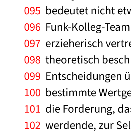
095
bedeutet nicht etwa
096
Funk-Kolleg-Team,
097
erzieherisch vertr
098
theoretisch beschr
099
Entscheidungen übe
100
bestimmte Wertgesi
101
die Forderung, das
102
werdende, zur Sel