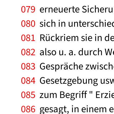
079
erneuerte Sicheru
080
sich in unterschie
081
Rückriem sie in den
082
also u. a. durch 
083
Gespräche zwische
084
Gesetzgebung usw.
085
zum Begriff " Erzi
086
gesagt, in einem e