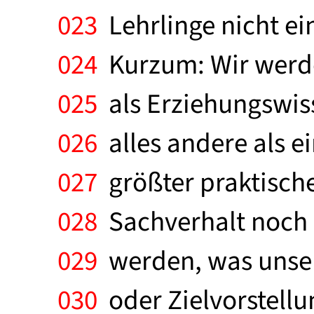
023
Lehrlinge nicht ei
024
Kurzum: Wir werde
025
als Erziehungswiss
026
alles andere als ei
027
größter praktische
028
Sachverhalt noch e
029
werden, was unser
030
oder Zielvorstellu