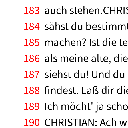
183
auch stehen.CHRIS
184
sähst du bestimmt 
185
machen? Ist die teu
186
als meine alte, die
187
siehst du! Und du s
188
findest. Laß dir d
189
Ich möcht' ja scho
190
CHRISTIAN: Ach wa