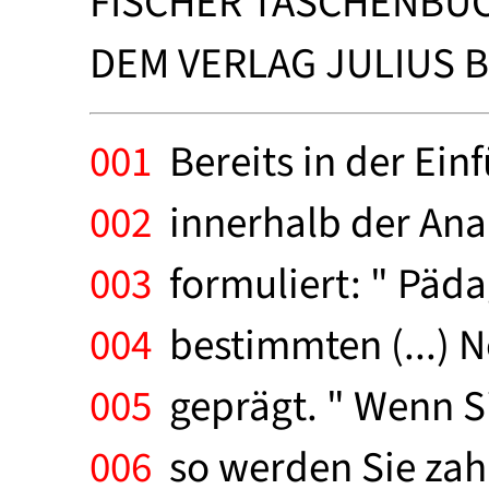
FISCHER TASCHENBUC
DEM VERLAG JULIUS B
001
Bereits in der Ein
002
innerhalb der Anal
003
formuliert: " Päda
004
bestimmten (...) N
005
geprägt. " Wenn Si
006
so werden Sie zahl