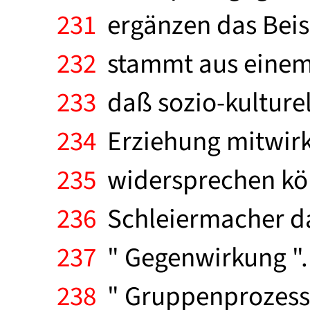
231
ergänzen das Beisp
232
stammt aus einem f
233
daß sozio-kulturel
234
Erziehung mitwirk
235
widersprechen könn
236
Schleiermacher das
237
" Gegenwirkung ". 
238
" Gruppenprozesse