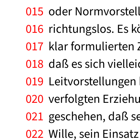
015
oder Normvorstellu
016
richtungslos. Es k
017
klar formulierten Z
018
daß es sich viellei
019
Leitvorstellungen 
020
verfolgten Erziehu
021
geschehen, daß se
022
Wille, sein Einsatz