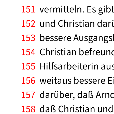
151
vermitteln. Es gib
152
und Christian darü
153
bessere Ausgangsb
154
Christian befreund
155
Hilfsarbeiterin au
156
weitaus bessere E
157
darüber, daß Arnd
158
daß Christian und 