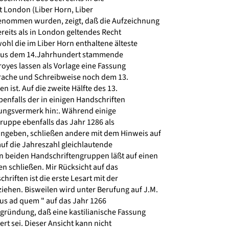
 London (Liber Horn, Liber
ommen wurden, zeigt, daß die Aufzeichnung
reits als in London geltendes Recht
l die im Liber Horn enthaltene älteste
e aus dem 14.Jahrhundert stammende
oyes lassen als Vorlage eine Fassung
rache und Schreibweise noch dem 13.
ist. Auf die zweite Hälfte des 13.
enfalls der in einigen Handschriften
ungsvermerk hin:. Während einige
ruppe ebenfalls das Jahr 1286 als
geben, schließen andere mit dem Hinweis auf
auf die Jahreszahl gleichlautende
 beiden Handschriftengruppen läßt auf einen
n schließen. Mir Rücksicht auf das
riften ist die erste Lesart mit der
iehen. Bisweilen wird unter Berufung auf J.M.
us ad quem " auf das Jahr 1266
gründung, daß eine kastilianische Fassung
ert sei. Dieser Ansicht kann nicht