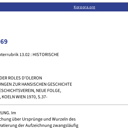
Limas:
Hauptseite
·
Inhalt
·
Suchen
·
Feedback
Korpora.org
·
Korpora.org
·
LINSE
169
terrubrik 13.02 : HISTORISCHE
DER ROLES D'OLERON
UNGEN ZUR HANSISCHEN GESCHICHTE
SCHICHTSVEREIN, NEUE FOLGE,
 KOELN WIEN 1970, S.37-
UNG. Im
hung über Ursprünge und Wurzeln des
atierung der Aufzeichnung zwangsläufig