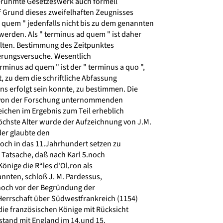
erühmte Gesetzeswerk auch formell
f Grund dieses zweifelhaften Zeugnisses
 quem " jedenfalls nicht bis zu dem genannten
erden. Als " terminus ad quem " ist daher
lten. Bestimmung des Zeitpunktes
ierungsversuche. Wesentlich
rminus ad quem " ist der " terminus a quo ",
, zu dem die schriftliche Abfassung
s erfolgt sein konnte, zu bestimmen. Die
 von der Forschung unternommenden
chen im Ergebnis zum Teil erheblich
chste Alter wurde der Aufzeichnung von J.M.
er glaubte den
ch in das 11.Jahrhundert setzen zu
Tatsache, daß nach Karl 5.noch
nige die R“les d'Ol‚ron als
nnten, schloß J. M. Pardessus,
noch vor der Begründung der
rrschaft über Südwestfrankreich (1154)
die französischen Könige mit Rücksicht
tand mit England im 14.und 15.