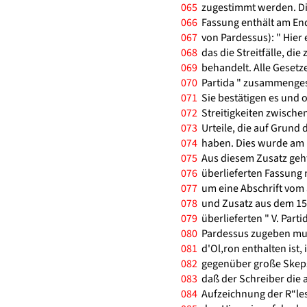
065
zugestimmt werden. Die
066
Fassung enthält am End
067
von Pardessus): " Hier 
068
das die Streitfälle, di
069
behandelt. Alle Gesetze
070
Partida " zusammengest
071
Sie bestätigen es und o
072
Streitigkeiten zwische
073
Urteile, die auf Grund 
074
haben. Dies wurde am 1
075
Aus diesem Zusatz geht 
076
überlieferten Fassung 
077
um eine Abschrift vom 
078
und Zusatz aus dem 15
079
überlieferten " V. Partid
080
Pardessus zugeben mußte
081
d'Ol‚ron enthalten ist,
082
gegenüber große Skepsi
083
daß der Schreiber die
084
Aufzeichnung der R“les