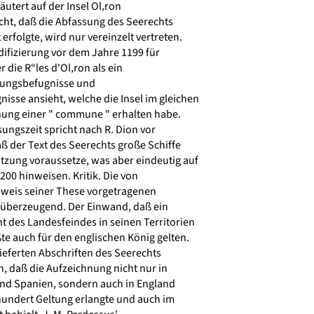
utert auf der Insel Ol‚ron
icht, daß die Abfassung des Seerechts
rfolgte, wird nur vereinzelt vertreten.
difizierung vor dem Jahre 1199 für
 die R“les d'Ol‚ron als ein
zungsbefugnisse und
sse ansieht, welche die Insel im gleichen
hung einer " commune " erhalten habe.
ungszeit spricht nach R. Dion vor
ß der Text des Seerechts große Schiffe
tzung voraussetze, was aber eindeutig auf
200 hinweisen. Kritik. Die von
weis seiner These vorgetragenen
überzeugend. Der Einwand, daß ein
 des Landesfeindes in seinen Territorien
e auch für den englischen König gelten.
ieferten Abschriften des Seerechts
, daß die Aufzeichnung nicht nur in
nd Spanien, sondern auch in England
undert Geltung erlangte und auch im