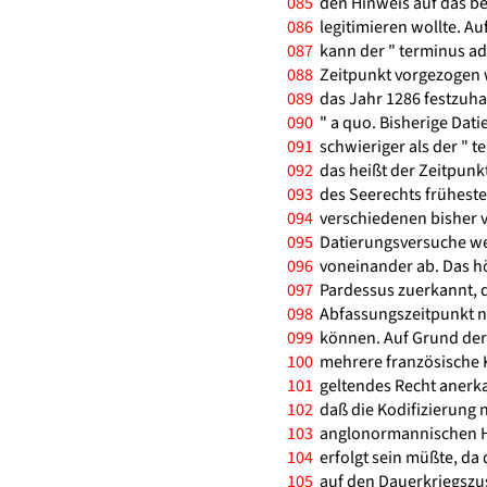
085
den Hinweis auf das b
086
legitimieren wollte. Au
087
kann der " terminus ad
088
Zeitpunkt vorgezogen w
089
das Jahr 1286 festzuha
090
" a quo. Bisherige Dat
091
schwieriger als der " te
092
das heißt der Zeitpunkt
093
des Seerechts frühesten
094
verschiedenen bisher
095
Datierungsversuche wei
096
voneinander ab. Das hö
097
Pardessus zuerkannt, d
098
Abfassungszeitpunkt no
099
können. Auf Grund der 
100
mehrere französische Kö
101
geltendes Recht anerka
102
daß die Kodifizierung 
103
anglonormannischen He
104
erfolgt sein müßte, da 
105
auf den Dauerkriegszus