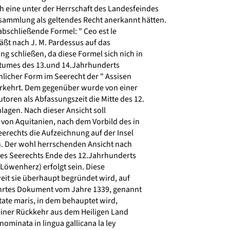
 eine unter der Herrschaft des Landesfeindes
ammlung als geltendes Recht anerkannt hätten.
abschließende Formel: " Ceo est le
äßt nach J. M. Pardessus auf das
 schließen, da diese Formel sich nich in
tumes des 13.und 14.Jahrhunderts
nlicher Form im Seerecht der " Assisen
rkehrt. Dem gegenüber wurde von einer
oren als Abfassungszeit die Mitte des 12.
agen. Nach dieser Ansicht soll
 von Aquitanien, nach dem Vorbild des in
erechts die Aufzeichnung auf der Insel
. Der wohl herrschenden Ansicht nach
 des Seerechts Ende des 12.Jahrhunderts
Löwenherz) erfolgt sein. Diese
weit sie überhaupt begründet wird, auf
rtes Dokument vom Jahre 1339, genannt
tate maris, in dem behauptet wird,
iner Rückkehr aus dem Heiligen Land
) nominata in lingua gallicana la ley