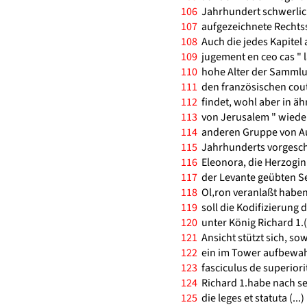
106
Jahrhundert schwerlich
107
aufgezeichnete Rechtss
108
Auch die jedes Kapitel 
109
jugement en ceo cas " l
110
hohe Alter der Sammlung
111
den französischen cou
112
findet, wohl aber in äh
113
von Jerusalem " wiede
114
anderen Gruppe von Aut
115
Jahrhunderts vorgeschl
116
Eleonora, die Herzogin
117
der Levante geübten Se
118
Ol‚ron veranlaßt haben
119
soll die Kodifizierung
120
unter König Richard 1.(
121
Ansicht stützt sich, so
122
ein im Tower aufbewah
123
fasciculus de superiori
124
Richard 1.habe nach se
125
die leges et statuta (...