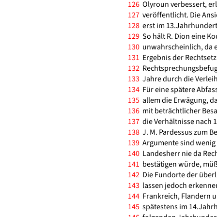
126
Olyroun verbessert, erlä
127
veröffentlicht. Die Ans
128
erst im 13.Jahrhundert e
129
So hält R. Dion eine Ko
130
unwahrscheinlich, da er
131
Ergebnis der Rechtset
132
Rechtsprechungsbefugni
133
Jahre durch die Verlei
134
Für eine spätere Abfass
135
allem die Erwägung, da
136
mit beträchtlicher Besa
137
die Verhältnisse nach 1
138
J. M. Pardessus zum Be
139
Argumente sind wenig 
140
Landesherr nie da Recht
141
bestätigen würde, müßt
142
Die Fundorte der überl
143
lassen jedoch erkennen
144
Frankreich, Flandern u
145
spätestens im 14.Jahrh