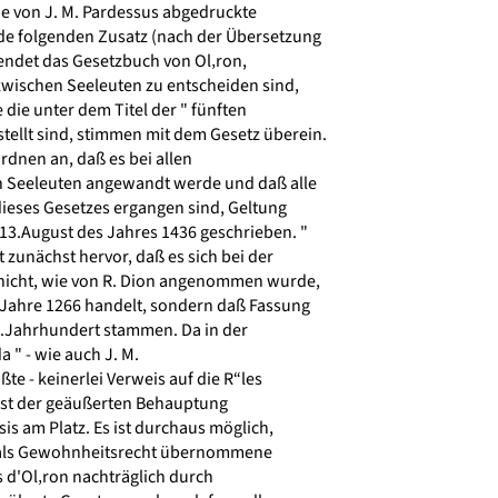
 von J. M. Pardessus abgedruckte
e folgenden Zusatz (nach der Übersetzung
endet das Gesetzbuch von Ol‚ron,
e zwischen Seeleuten zu entscheiden sind,
 die unter dem Titel der " fünften
ellt sind, stimmen mit dem Gesetz überein.
rdnen an, daß es bei allen
n Seeleuten angewandt werde und daß alle
dieses Gesetzes ergangen sind, Geltung
3.August des Jahres 1436 geschrieben. "
zunächst hervor, daß es sich bei der
nicht, wie von R. Dion angenommen wurde,
Jahre 1266 handelt, sondern daß Fassung
.Jahrhundert stammen. Da in der
a " - wie auch J. M.
 - keinerlei Verweis auf die R“les
 ist der geäußerten Behauptung
s am Platz. Es ist durchaus möglich,
 als Gewohnheitsrecht übernommene
 d'Ol‚ron nachträglich durch