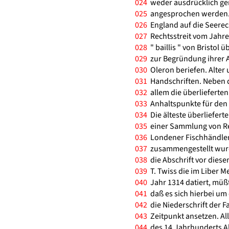
024
weder ausdrücklich gen
025
angesprochen werden. D
026
England auf die Seerec
027
Rechtsstreit vom Jahre
028
" baillis " von Bristol ü
029
zur Begründung ihrer An
030
Oleron beriefen. Alte
031
Handschriften. Neben d
032
allem die überlieferte
033
Anhaltspunkte für den 
034
Die älteste überliefert
035
einer Sammlung von Re
036
Londener Fischhändler
037
zusammengestellt wurde
038
die Abschrift vor dies
039
T. Twiss die im Liber 
040
Jahr 1314 datiert, müßt
041
daß es sich hierbei um 
042
die Niederschrift der 
043
Zeitpunkt ansetzen. All
044
des 14.Jahrhunderts Ab