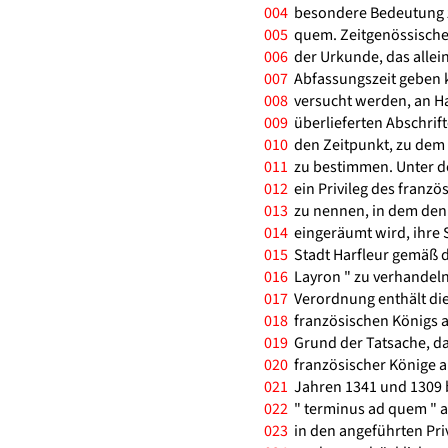
004
besondere Bedeutung z
005
quem. Zeitgenössische 
006
der Urkunde, das allein
007
Abfassungszeit geben k
008
versucht werden, an Ha
009
überlieferten Abschrift
010
den Zeitpunkt, zu dem d
011
zu bestimmen. Unter de
012
ein Privileg des franzö
013
zu nennen, in dem den 
014
eingeräumt wird, ihre S
015
Stadt Harfleur gemäß de
016
Layron " zu verhandeln
017
Verordnung enthält die
018
französischen Königs au
019
Grund der Tatsache, da
020
französischer Könige an
021
Jahren 1341 und 1309 be
022
" terminus ad quem " a
023
in den angeführten Priv