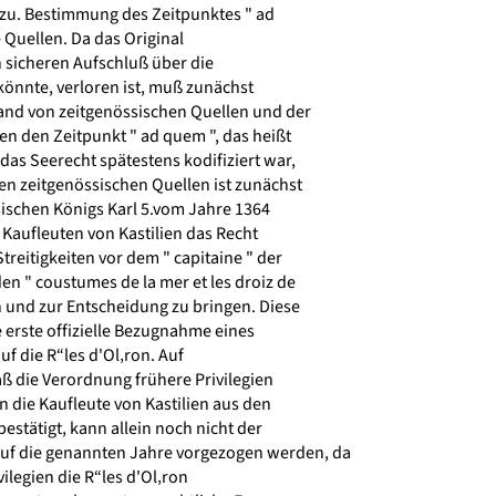
u. Bestimmung des Zeitpunktes " ad
Quellen. Da das Original
 sicheren Aufschluß über die
önnte, verloren ist, muß zunächst
nd von zeitgenössischen Quellen und der
en den Zeitpunkt " ad quem ", das heißt
as Seerecht spätestens kodifiziert war,
n zeitgenössischen Quellen ist zunächst
sischen Königs Karl 5.vom Jahre 1364
Kaufleuten von Kastilien das Recht
treitigkeiten vor dem " capitaine " der
n " coustumes de la mer et les droiz de
 und zur Entscheidung zu bringen. Diese
 erste offizielle Bezugnahme eines
f die R“les d'Ol‚ron. Auf
ß die Verordnung frühere Privilegien
 die Kaufleute von Kastilien aus den
stätigt, kann allein noch nicht der
uf die genannten Jahre vorgezogen werden, da
ilegien die R“les d'Ol‚ron