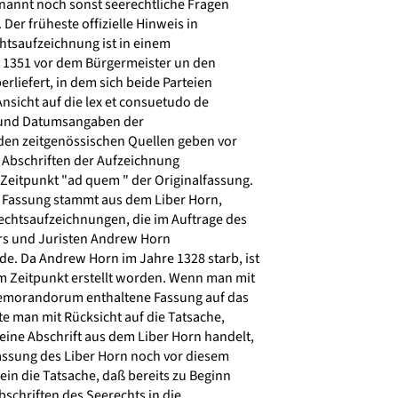
annt noch sonst seerechtliche Fragen
er früheste offizielle Hinweis in
htsaufzeichnung ist in einem
 1351 vor dem Bürgermeister un den
berliefert, in dem sich beide Parteien
sicht auf die lex et consuetudo de
r und Datumsangaben der
en zeitgenössischen Quellen geben vor
n Abschriften der Aufzeichnung
Zeitpunkt "ad quem " der Originalfassung.
e Fassung stammt aus dem Liber Horn,
chtsaufzeichnungen, die im Auftrage des
s und Juristen Andrew Horn
. Da Andrew Horn im Jahre 1328 starb, ist
em Zeitpunkt erstellt worden. Wenn man mit
Memorandorum enthaltene Fassung auf das
e man mit Rücksicht auf die Tatsache,
eine Abschrift aus dem Liber Horn handelt,
Fassung des Liber Horn noch vor diesem
ein die Tatsache, daß bereits zu Beginn
schriften des Seerechts in die