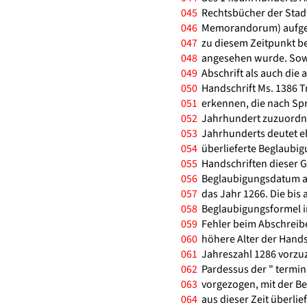
045
Rechtsbücher der Stadt
046
Memorandorum) aufgen
047
zu diesem Zeitpunkt be
048
angesehen wurde. Sowoh
049
Abschrift als auch di
050
Handschrift Ms. 1386 Tr
051
erkennen, die nach Sp
052
Jahrhundert zuzuordnen 
053
Jahrhunderts deutet eb
054
überlieferte Beglaubig
055
Handschriften dieser G
056
Beglaubigungsdatum an
057
das Jahr 1266. Die bis 
058
Beglaubigungsformel in
059
Fehler beim Abschreibe
060
höhere Alter der Handsch
061
Jahreszahl 1286 vorzuz
062
Pardessus der " termin
063
vorgezogen, mit der Be
064
aus dieser Zeit überlief