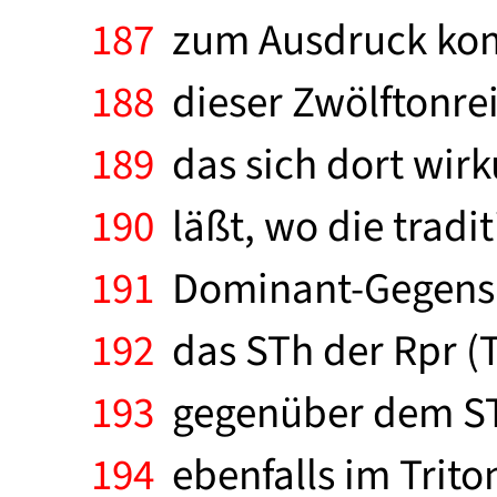
187
zum Ausdruck komm
188
dieser Zwölftonre
189
das sich dort wirk
190
läßt, wo die tradi
191
Dominant-Gegensatz
192
das STh der Rpr (T. 
193
gegenüber dem STh d
194
ebenfalls im Trito