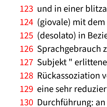
123
und in einer blitz
124
(giovale) mit dem
125
(desolato) in Bezi
126
Sprachgebrauch zu
127
Subjekt " erlitten
128
Rückassoziation ve
129
eine sehr reduzier
130
Durchführung: an S