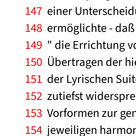
147
einer Unterscheidu
148
ermöglichte - daß 
149
" die Errichtung v
150
Übertragen der hie
151
der Lyrischen Su
152
zutiefst widerspre
153
Vorformen zur gen
154
jeweiligen harmoni