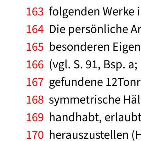
163
folgenden Werke i
164
Die persönliche Art
165
besonderen Eigensc
166
(vgl. S. 91, Bsp. a; 
167
gefundene 12Tonreihe
168
symmetrische Hälft
169
handhabt, erlaubt 
170
herauszustellen (H