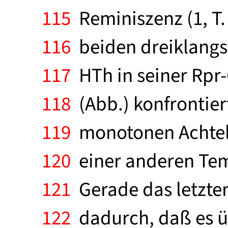
115
Reminiszenz (1, T. 6
116
beiden dreiklangs
117
HTh in seiner Rpr-G
118
(Abb.) konfrontiert
119
monotonen Achtelb
120
einer anderen Temp
121
Gerade das letzte
122
dadurch, daß es üb