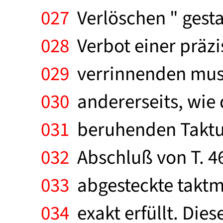
027
Verlöschen " gestat
028
Verbot einer präzi
029
verrinnenden musi
030
andererseits, wie d
031
beruhenden Taktum
032
Abschluß von T. 46
033
abgesteckte taktm
034
exakt erfüllt. Dies