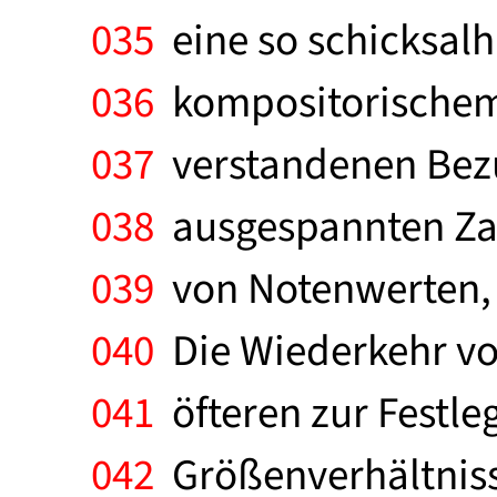
035
eine so schicksal
036
kompositorischem 
037
verstandenen Bezu
038
ausgespannten Zah
039
von Notenwerten, w
040
Die Wiederkehr von
041
öfteren zur Festl
042
Größenverhältniss