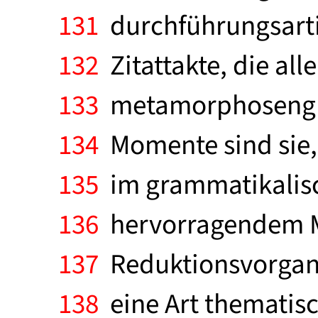
131
durchführungsarti
132
Zitattakte, die alle
133
metamorphosenglei
134
Momente sind sie, 
135
im grammatikalisc
136
hervorragendem M
137
Reduktionsvorgang
138
eine Art thematisc