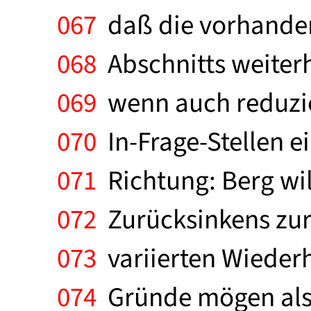
067
daß die vorhandene
068
Abschnitts weiter
069
wenn auch reduzie
070
In-Frage-Stellen ei
071
Richtung: Berg wil
072
Zurücksinkens zur
073
variierten Wieder
074
Gründe mögen also