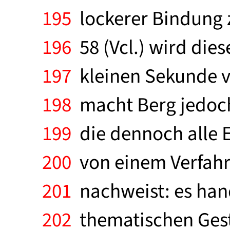
195
lockerer Bindung zu
196
58 (Vcl.) wird dies
197
kleinen Sekunde v
198
macht Berg jedoch 
199
die dennoch alle 
200
von einem Verfahr
201
nachweist: es hand
202
thematischen Gest