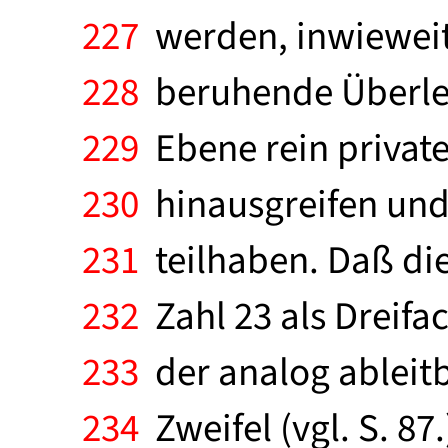
227
werden, inwieweit 
228
beruhende Überleg
229
Ebene rein privat
230
hinausgreifen und 
231
teilhaben. Daß di
232
Zahl 23 als Dreifac
233
der analog ableit
234
Zweifel (vgl. S. 87.