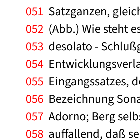
051
Satzganzen, gleic
052
(Abb.) Wie steht 
053
desolato - Schlußg
054
Entwicklungsverlau
055
Eingangssatzes, de
056
Bezeichnung Sonate
057
Adorno; Berg selbs
058
auffallend, daß se