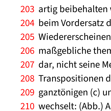
203
artig beibehalten w
204
beim Vordersatz d
205
Wiedererscheinen g
206
maßgebliche them
207
dar, nicht seine M
208
Transpositionen der
209
ganztönigen (c) un
210
wechselt: (Abb.) A