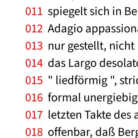
011
spiegelt sich in B
012
Adagio appassiona
013
nur gestellt, nicht
014
das Largo desolato
015
" liedförmig ", str
016
formal unergiebige
017
letzten Takte des
018
offenbar, daß Berg