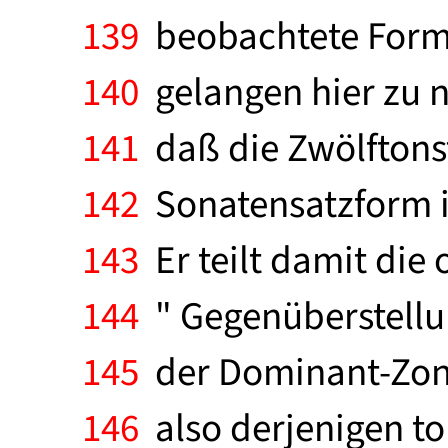
139
beobachtete Formung
140
gelangen hier zu 
141
daß die Zwölftonst
142
Sonatensatzform i
143
Er teilt damit die 
144
" Gegenüberstellu
145
der Dominant-Zone 
146
also derjenigen to