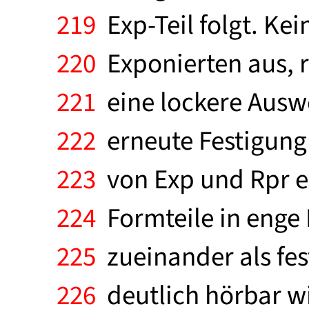
219
Exp-Teil folgt. Ke
220
Exponierten aus, r
221
eine lockere Auswe
222
erneute Festigung 
223
von Exp und Rpr ei
224
Formteile in enge 
225
zueinander als fes
226
deutlich hörbar wi