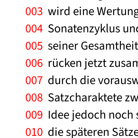
003
wird eine Wertung 
004
Sonatenzyklus und
005
seiner Gesamtheit
006
rücken jetzt zusam
007
durch die vorausw
008
Satzcharaktete zwa
009
Idee jedoch noch s
010
die späteren Sätz