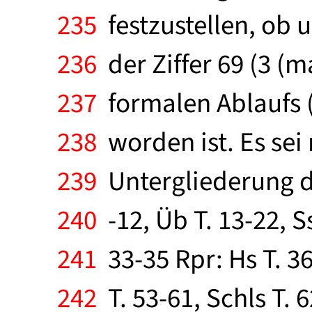
235
festzustellen, ob u
236
der Ziffer 69 (3 (m
237
formalen Ablaufs 
238
worden ist. Es sei
239
Untergliederung de
240
-12, Üb T. 13-22, Ss
241
33-35 Rpr: Hs T. 36
242
T. 53-61, Schls T. 