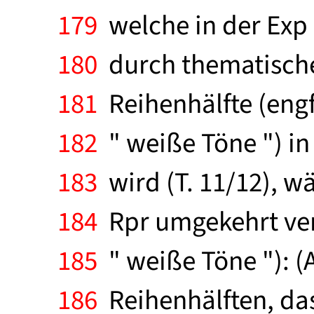
179
welche in der Exp 
180
durch thematische
181
Reihenhälfte (engf
182
" weiße Töne ") in
183
wird (T. 11/12), w
184
Rpr umgekehrt verf
185
" weiße Töne "): (
186
Reihenhälften, da