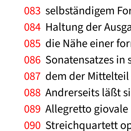
083
selbständigem Form
084
Haltung der Ausgan
085
die Nähe einer form
086
Sonatensatzes in 
087
dem der Mittelteil 
088
Andrerseits läßt s
089
Allegretto giovale
090
Streichquartett op