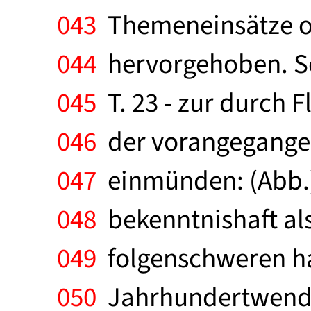
043
Themeneinsätze o
044
hervorgehoben. So 
045
T. 23 - zur durch 
046
der vorangegangene
047
einmünden: (Abb.) U
048
bekenntnishaft als
049
folgenschweren h
050
Jahrhundertwende. 