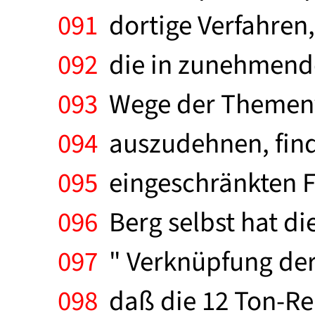
091
dortige Verfahren,
092
die in zunehmend
093
Wege der Themenva
094
auszudehnen, finde
095
eingeschränkten F
096
Berg selbst hat d
097
" Verknüpfung der 
098
daß die 12 Ton-Rei