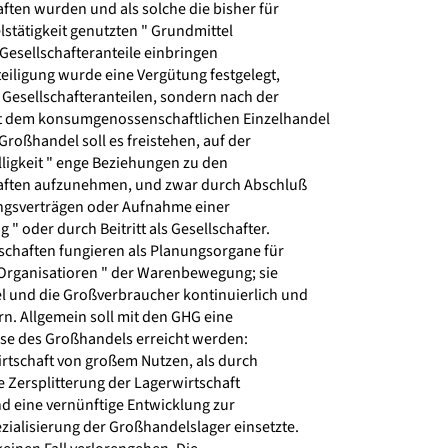
ten wurden und als solche die bisher für
stätigkeit genutzten " Grundmittel
Gesellschafteranteile einbringen
eiligung wurde eine Vergütung festgelegt,
 Gesellschafteranteilen, sondern nach der
 dem konsumgenossenschaftlichen Einzelhandel
Großhandel soll es freistehen, auf der
ligkeit " enge Beziehungen zu den
ften aufzunehmen, und zwar durch Abschluß
ngsverträgen oder Aufnahme einer
g " oder durch Beitritt als Gesellschafter.
chaften fungieren als Planungsorgane für
Organisatioren " der Warenbewegung; sie
l und die Großverbraucher kontinuierlich und
n. Allgemein soll mit den GHG eine
ise des Großhandels erreicht werden:
irtschaft von großem Nutzen, als durch
 Zersplitterung der Lagerwirtschaft
eine vernünftige Entwicklung zur
ialisierung der Großhandelslager einsetzte.