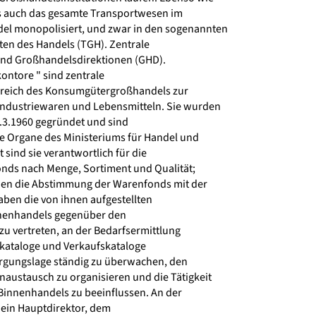
s auch das gesamte Transportwesen im
 monopolisiert, und zwar in den sogenannten
en des Handels (TGH). Zentrale
d Großhandelsdirektionen (GHD).
ontore " sind zentrale
reich des Konsumgütergroßhandels zur
ndustriewaren und Lebensmitteln. Sie wurden
3.1960 gegründet und sind
 Organe des Ministeriums für Handel und
 sind sie verantwortlich für die
nds nach Menge, Sortiment und Qualität;
nen die Abstimmung der Warenfonds mit der
haben die von ihnen aufgestellten
nenhandels gegenüber den
u vertreten, an der Bedarfsermittlung
kataloge und Verkaufskataloge
orgungslage ständig zu überwachen, den
austausch zu organisieren und die Tätigkeit
innenhandels zu beeinflussen. An der
 ein Hauptdirektor, dem