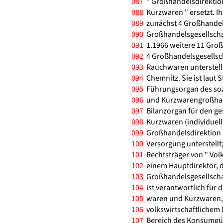
087
" Großhandelsdirektio
088
Kurzwaren " ersetzt. I
089
zunächst 4 Großhandels
090
Großhandelsgesellschaf
091
1.1966 weitere 11 Groß
092
4 Großhandelsgesellsc
093
Rauchwaren unterstellt.
094
Chemnitz. Sie ist laut 
095
Führungsorgan des soz
096
und Kurzwarengroßhan
097
Bilanzorgan für den g
098
Kurzwaren (individuell
099
Großhandelsdirektion i
100
Versorgung unterstellt; 
101
Rechtsträger von " Volk
102
einem Hauptdirektor, d
103
Großhandelsgesellschaf
104
ist verantwortlich für 
105
waren und Kurzwaren,
106
volkswirtschaftlichem 
107
Bereich des Konsumgüte