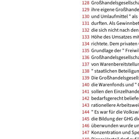
128
Großhandelsgesellschaf
129
ihre eigene Großhandel
130
und Umlaufmittel " als 
131
durften. Als Gewinnbet
132
die sich nicht nach den
133
Höhe des Umsatzes mit
134
richtete. Dem privaten 
135
Grundlage der " Freiwil
136
Großhandelsgesellscha
137
von Warenbereitstellu
138
" staatlichen Beteiligun
139
Die Großhandelsgesells
140
die Warenfonds und " 
141
sollen den Einzelhande
142
bedarfsgerecht beliefer
143
rationellere Arbeitswe
144
" Es war für die Volksw
145
die Bildung der GHG die
146
überwunden wurde und 
147
Konzentration und Spez