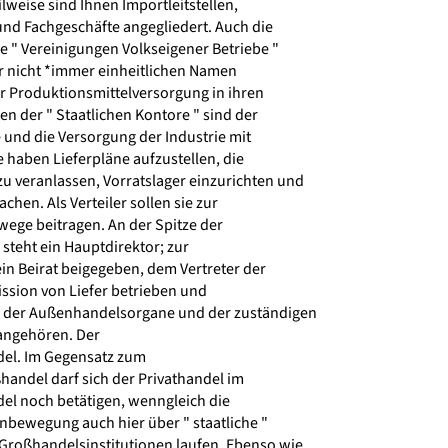
weise sind Ihnen Importleitstellen,
d Fachgeschäfte angegliedert. Auch die
e " Vereinigungen Volkseigener Betriebe "
r nicht *immer einheitlichen Namen
r Produktionsmittelversorgung in ihren
n der " Staatlichen Kontore " sind der
 und die Versorgung der Industrie mit
 haben Lieferpläne aufzustellen, die
 veranlassen, Vorratslager einzurichten und
hen. Als Verteiler sollen sie zur
ge beitragen. An der Spitze der
 steht ein Hauptdirektor; zur
in Beirat beigegeben, dem Vertreter der
sion von Liefer betrieben und
 der Außenhandelsorgane und der zuständigen
angehören. Der
l. Im Gegensatz zum
andel darf sich der Privathandel im
 noch betätigen, wenngleich die
ewegung auch hier über " staatliche "
roßhandelsinstitutionen laufen. Ebenso wie