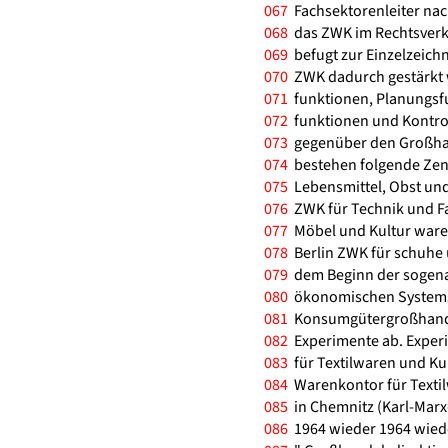
067
Fachsektorenleiter nach
068
das ZWK im Rechtsverkeh
069
befugt zur Einzelzeichn
070
ZWK dadurch gestärkt 
071
funktionen, Planungsfu
072
funktionen und Kontro
073
gegenüber den Großhan
074
bestehen folgende Zen
075
Lebensmittel, Obst un
076
ZWK für Technik und Fa
077
Möbel und Kultur waren
078
Berlin ZWK für schuhe 
079
dem Beginn der sogena
080
ökonomischen Systems "
081
Konsumgütergroßhandel
082
Experimente ab. Experi
083
für Textilwaren und Ku
084
Warenkontor für Textil
085
in Chemnitz (Karl-Mar
086
1964 wieder 1964 wiede