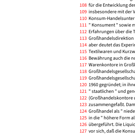
108
für die Entwicklung der
109
insbesondere mit der 
110
Konsum-Handelsunter
111
" Konsument " sowie m
112
Erfahrungen über die T
113
Großhandelsdirektion s
114
aber deutet das Experi
115
Textilwaren und Kurzwa
116
Bewährung auch die no
117
Warenkontore in Groß
118
Großhandelsgesellscha
119
Großhandelsgesellscha
120
1960 gegründet; in ihn
121
" staatlichen " und ge
122
(Großhandelskontore 
123
zusammengefaßt. Damit
124
Großhandel als " niede
125
in die " höhere Form al
126
übergeführt. Die Liqui
127
vor sich, daß die Kons