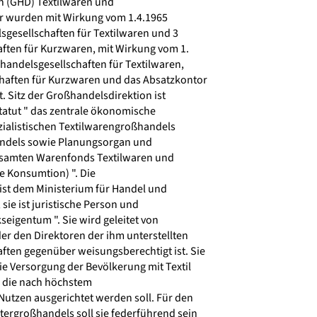
n (GHD) Textilwaren und
hr wurden mit Wirkung vom 1.4.1965
gesellschaften für Textilwaren und 3
ten für Kurzwaren, mit Wirkung vom 1.
handelsgesellschaften für Textilwaren,
haften für Kurzwaren und das Absatzkontor
 Sitz der Großhandelsdirektion ist
Statut " das zentrale ökonomische
ialistischen Textilwarengroßhandels
dels sowie Planungsorgan und
esamten Warenfonds Textilwaren und
e Konsumtion) ". Die
st dem Ministerium für Handel und
sie ist juristische Person und
seigentum ". Sie wird geleitet von
er den Direktoren der ihm unterstellten
ten gegenüber weisungsberechtigt ist. Sie
die Versorgung der Bevölkerung mit Textil
 die nach höchstem
Nutzen ausgerichtet werden soll. Für den
rgroßhandels soll sie federführend sein