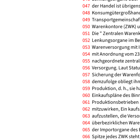
047
der Handel ist übrigen
048
Konsumgütergroßhandel
049
Transportgemeinschaft
050
Warenkontore (ZWK) un
051
Die " Zentralen Warenk
052
Lenkungsorgane im Be
053
Warenversorgung mit I
054
mit Anordnung vom 23.
055
nachgeordnete zentrale
056
Versorgung. Laut Statut
057
Sicherung der Warenfo
058
demzufolge obliegt ih
059
Produktion, d. h., sie 
060
Einkaufspläne des Bin
061
Produktionsbetrieben z
062
mitzuwirken, Ein kaufs
063
aufzustellen, die Vers
064
überbezirklichen Waren
065
der Importorgane des B
066
Spitze jedes ZWK steht