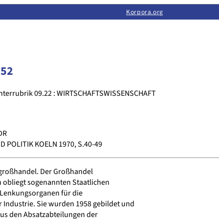
Limas:
Hauptseite
·
Inhalt
·
Suchen
·
Feedback
Korpora.org
·
Korpora.org
·
LINSE
152
nterrubrik 09.22 : WIRTSCHAFTSWISSENSCHAFT
DR
 POLITIK KOELN 1970, S.40-49
großhandel. Der Großhandel
 obliegt sogenannten Staatlichen
 Lenkungsorganen für die
 Industrie. Sie wurden 1958 gebildet und
us den Absatzabteilungen der