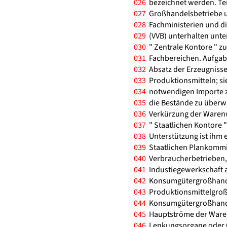
026
bezeichnet werden. Teil
027
Großhandelsbetriebe un
028
Fachministerien und di
029
(VVB) unterhalten unte
030
" Zentrale Kontore " zu
031
Fachbereichen. Aufgabe
032
Absatz der Erzeugnisse
033
Produktionsmitteln; sie
034
notwendigen Importe zu
035
die Bestände zu überwac
036
Verkürzung der Warenwe
037
" Staatlichen Kontore "
038
Unterstützung ist ihm e
039
Staatlichen Plankommis
040
Verbraucherbetrieben,
041
Industiegewerkschaft 
042
Konsumgütergroßhande
043
Produktionsmittelgroßh
044
Konsumgütergroßhandel
045
Hauptströme der Warenb
046
Lenkungsorgane oder G