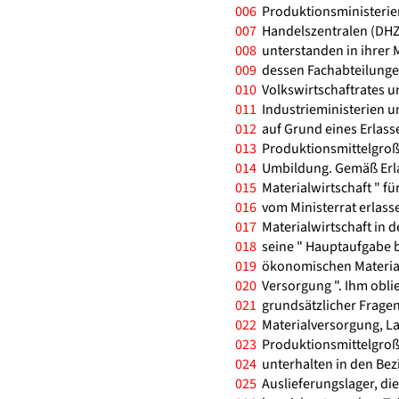
006
Produktionsministerien
007
Handelszentralen (DHZ).
008
unterstanden in ihrer 
009
dessen Fachabteilungen
010
Volkswirtschaftrates u
011
Industrieministerien un
012
auf Grund eines Erlasse
013
Produktionsmittelgroßh
014
Umbildung. Gemäß Erlaß
015
Materialwirtschaft " fü
016
vom Ministerrat erlass
017
Materialwirtschaft in d
018
seine " Hauptaufgabe b
019
ökonomischen Material
020
Versorgung ". Ihm obli
021
grundsätzlicher Fragen 
022
Materialversorgung, La
023
Produktionsmittelgroßha
024
unterhalten in den Bez
025
Auslieferungslager, di