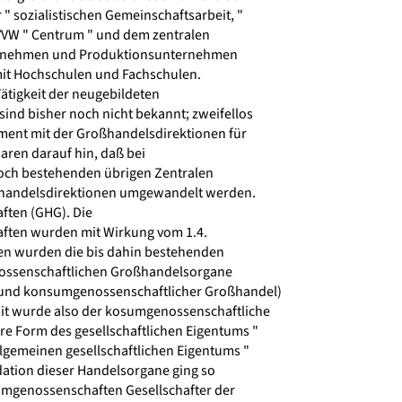
 " sozialistischen Gemeinschaftsarbeit, "
VVW " Centrum " und dem zentralen
nehmen und Produktionsunternehmen
it Hochschulen und Fachschulen.
ätigkeit der neugebildeten
ind bisher noch nicht bekannt; zweifellos
ment mit der Großhandelsdirektionen für
ren darauf hin, daß bei
ch bestehenden übrigen Zentralen
handelsdirektionen umgewandelt werden.
ften (GHG). Die
ften wurden mit Wirkung vom 1.4.
en wurden die bis dahin bestehenden
nossenschaftlichen Großhandelsorgane
und konsumgenossenschaftlicher Großhandel)
 wurde also der kosumgenossenschaftliche
re Form des gesellschaftlichen Eigentums "
lgemeinen gesellschaftlichen Eigentums "
dation dieser Handelsorgane ging so
umgenossenschaften Gesellschafter der