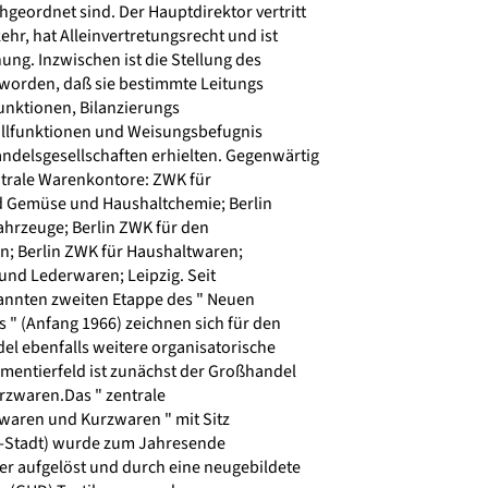
geordnet sind. Der Hauptdirektor vertritt
r, hat Alleinvertretungsrecht und ist
ung. Inzwischen ist die Stellung des
worden, daß sie bestimmte Leitungs
nktionen, Bilanzierungs
llfunktionen und Weisungsbefugnis
delsgesellschaften erhielten. Gegenwärtig
trale Warenkontore: ZWK für
d Gemüse und Haushaltchemie; Berlin
hrzeuge; Berlin ZWK für den
; Berlin ZWK für Haushaltwaren;
und Lederwaren; Leipzig. Seit
nnten zweiten Etappe des " Neuen
 (Anfang 1966) zeichnen sich für den
 ebenfalls weitere organisatorische
mentierfeld ist zunächst der Großhandel
rzwaren.Das " zentrale
waren und Kurzwaren " mit Sitz
x-Stadt) wurde zum Jahresende
r aufgelöst und durch eine neugebildete