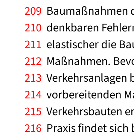
209
Baumaßnahmen des
210
denkbaren Fehlern
211
elastischer die B
212
Maßnahmen. Bevor
213
Verkehrsanlagen b
214
vorbereitenden Ma
215
Verkehrsbauten erf
216
Praxis findet sich 