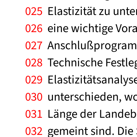
025
Elastizität zu unt
026
eine wichtige Vora
027
Anschlußprogramme
028
Technische Festleg
029
Elastizitätsanalys
030
unterschieden, wo
031
Länge der Landeba
032
gemeint sind. Die