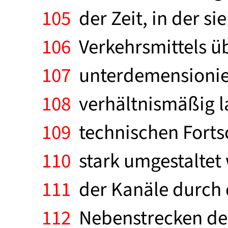
105
der Zeit, in der si
106
Verkehrsmittels ü
107
unterdemensioniert
108
verhältnismäßig l
109
technischen Forts
110
stark umgestaltet
111
der Kanäle durch 
112
Nebenstrecken der