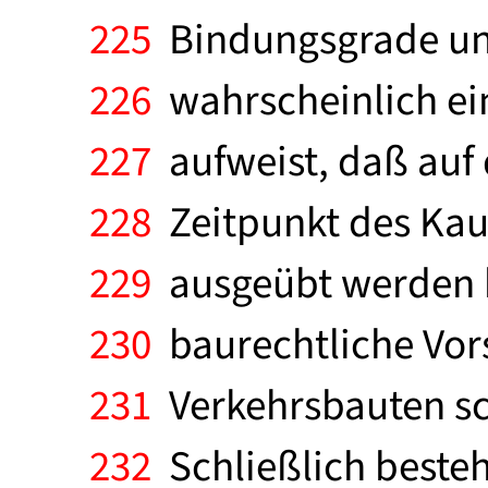
225
Bindungsgrade unt
226
wahrscheinlich ein
227
aufweist, daß auf
228
Zeitpunkt des Kauf
229
ausgeübt werden k
230
baurechtliche Vorsc
231
Verkehrsbauten sc
232
Schließlich besteh