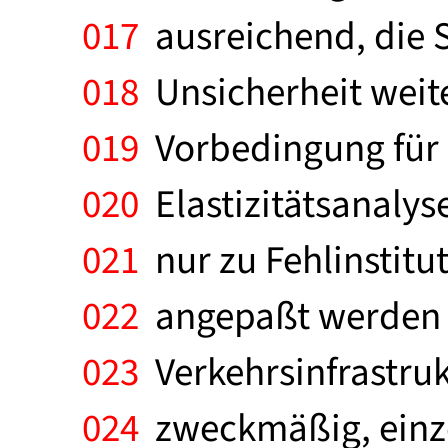
017
ausreichend, die 
018
Unsicherheit weit
019
Vorbedingung für e
020
Elastizitätsanalys
021
nur zu Fehlinstit
022
angepaßt werden kö
023
Verkehrsinfrastrukt
024
zweckmäßig, einze