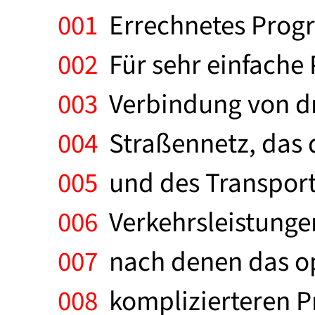
001
Errechnetes Progr
002
Für sehr einfache 
003
Verbindung von dr
004
Straßennetz, das d
005
und des Transports
006
Verkehrsleistungen
007
nach denen das op
008
komplizierteren Pr