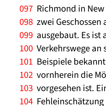
097
Richmond in New Y
098
zwei Geschossen a
099
ausgebaut. Es ist 
100
Verkehrswege an s
101
Beispiele bekannt
102
vornherein die Mög
103
vorgesehen ist. Ein
104
Fehleinschätzung r