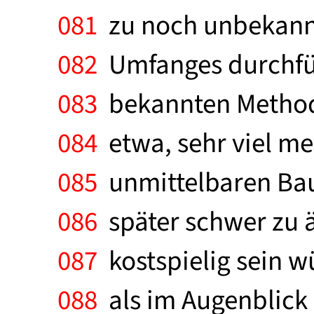
081
zu noch unbekann
082
Umfanges durchfüh
083
bekannten Methode
084
etwa, sehr viel me
085
unmittelbaren Bau
086
später schwer zu 
087
kostspielig sein w
088
als im Augenblick 