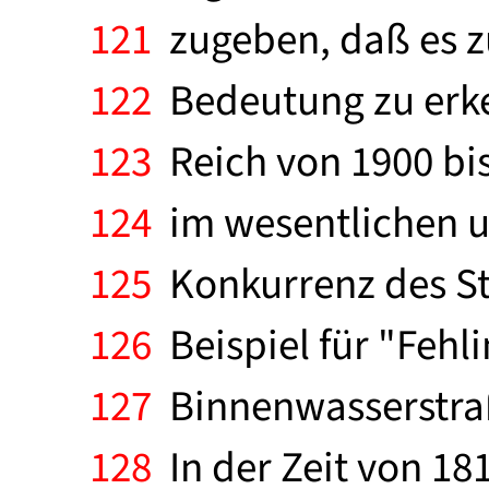
121
zugeben, daß es z
122
Bedeutung zu erke
123
Reich von 1900 bi
124
im wesentlichen um
125
Konkurrenz des St
126
Beispiel für "Fehli
127
Binnenwasserstraß
128
In der Zeit von 18