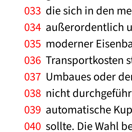
033
die sich in den mei
034
außerordentlich un
035
moderner Eisenbah
036
Transportkosten st
037
Umbaues oder der 
038
nicht durchgeführt.
039
automatische Kupp
040
sollte. Die Wahl 