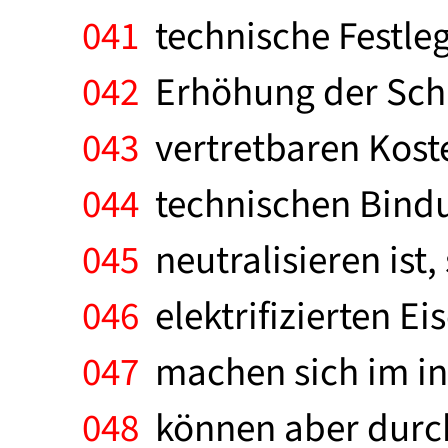
041
technische Festleg
042
Erhöhung der Schne
043
vertretbaren Koste
044
technischen Bindu
045
neutralisieren ist
046
elektrifizierten E
047
machen sich im in
048
können aber durc