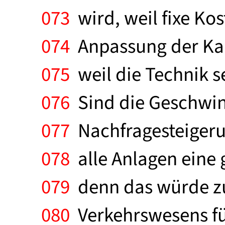
073
wird, weil fixe Ko
074
Anpassung der Kap
075
weil die Technik s
076
Sind die Geschwin
077
Nachfragesteigerun
078
alle Anlagen eine 
079
denn das würde zu
080
Verkehrswesens fü