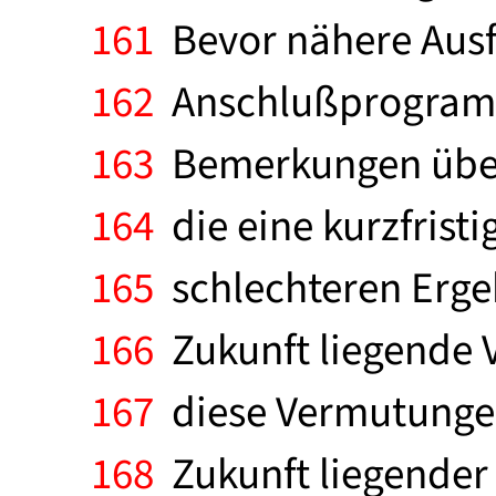
161
Bevor nähere Ausf
162
Anschlußprogramm
163
Bemerkungen über e
164
die eine kurzfristi
165
schlechteren Ergeb
166
Zukunft liegende 
167
diese Vermutungen 
168
Zukunft liegender