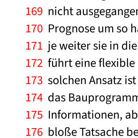
169
nicht ausgegange
170
Prognose um so hä
171
je weiter sie in di
172
führt eine flexibl
173
solchen Ansatz ist 
174
das Bauprogramm (
175
Informationen, abe
176
bloße Tatsache bee