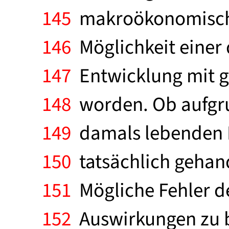
145
makroökonomische
146
Möglichkeit einer 
147
Entwicklung mit gr
148
worden. Ob aufgrun
149
damals lebenden M
150
tatsächlich gehand
151
Mögliche Fehler der
152
Auswirkungen zu be