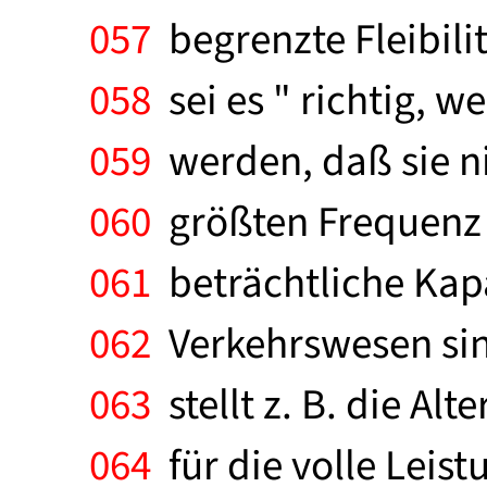
057
begrenzte Fleibili
058
sei es " richtig, 
059
werden, daß sie ni
060
größten Frequenz 
061
beträchtliche Kapa
062
Verkehrswesen sin
063
stellt z. B. die Alt
064
für die volle Leis