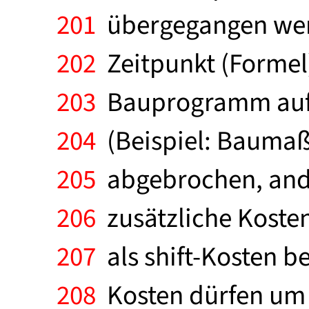
201
übergegangen werd
202
Zeitpunkt (Formel
203
Bauprogramm auf 
204
(Beispiel: Bauma
205
abgebrochen, and
206
zusätzliche Koste
207
als shift-Kosten be
208
Kosten dürfen um s