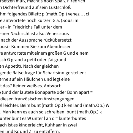
setzen muß, macht's noch Spaß. Firedrich
n Dichterfreund auf sein Lustschloß
hm folgendes Billett: p (math.Op.) venez … ci
e antwortete noch kürzer: G a. (Sous im
r - in Friedrichs Fall unter dem
iner Nachricht ist also: Venes sous
r nach der Aussprache rückübersetzt:
ousi - Kommen Sie zum Abendessen
re antwortete mit einem großen G und einem
sch G grand a petit oder j'ai grand
en Appetit). Nach der gleichen
nde Rätselfrage für Scharfsinnige stellen:
ne auf ein Häufchen und legt eine
t das? Keiner weiß es. Antwort:
und der lautete Bonaparte oder Bohn apart =
 diesen französischen Anstrengungen
el leichter. Beim bunt (math.Op.) k en land (math.Op.) W
. Man kann es auch so schreiben: bunt (math.Op.) k
 unter bunt es W unter l an d = kunterbuntes
h ist es kinderleicht, Kuhhaar in zwei
n und Kc und Zl zu entziffern.