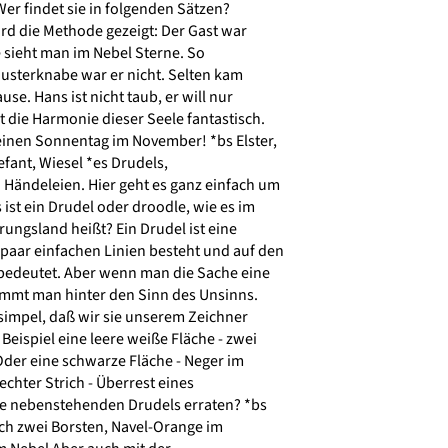
Wer findet sie in folgenden Sätzen?
rd die Methode gezeigt: Der Gast war
sieht man im Nebel Sterne. So
Musterknabe war er nicht. Selten kam
se. Hans ist nicht taub, er will nur
t die Harmonie dieser Seele fantastisch.
einen Sonnentag im November! *bs Elster,
efant, Wiesel *es Drudels,
ändeleien. Hier geht es ganz einfach um
st ein Drudel oder droodle, wie es im
ungsland heißt? Ein Drudel ist eine
paar einfachen Linien besteht und auf den
 bedeutet. Aber wenn man die Sache eine
ommt man hinter den Sinn des Unsinns.
simpel, daß wir sie unserem Zeichner
eispiel eine leere weiße Fläche - zwei
er eine schwarze Fläche - Neger im
chter Strich - Überrest eines
e nebenstehenden Drudels erraten? *bs
h zwei Borsten, Navel-Orange im