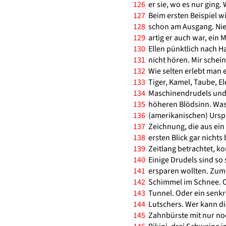
126
er sie, wo es nur ging. 
127
Beim ersten Beispiel wi
128
schon am Ausgang. Nie 
129
artig er auch war, ein 
130
Ellen pünktlich nach Hau
131
nicht hören. Mir schein
132
Wie selten erlebt man 
133
Tiger, Kamel, Taube, El
134
Maschinendrudels und H
135
höheren Blödsinn. Was i
136
(amerikanischen) Urspr
137
Zeichnung, die aus ein 
138
ersten Blick gar nichts
139
Zeitlang betrachtet, k
140
Einige Drudels sind so 
141
ersparen wollten. Zum B
142
Schimmel im Schnee. Od
143
Tunnel. Oder ein senkre
144
Lutschers. Wer kann di
145
Zahnbürste mit nur noc