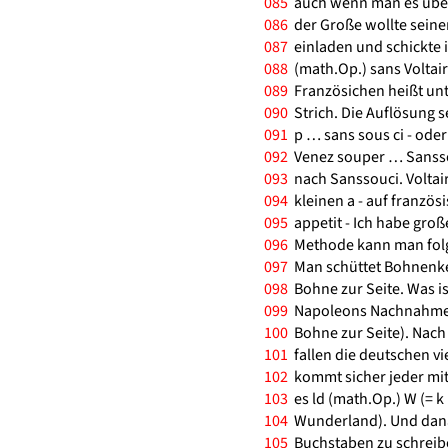
085
auch wenn man es über
086
der Große wollte seine
087
einladen und schickte i
088
(math.Op.) sans Voltair
089
Französichen heißt unte
090
Strich. Die Auflösung se
091
p … sans sous ci - ode
092
Venez souper … Sanss
093
nach Sanssouci. Voltai
094
kleinen a - auf französi
095
appetit - Ich habe groß
096
Methode kann man folge
097
Man schüttet Bohnenker
098
Bohne zur Seite. Was is
099
Napoleons Nachnahme (
100
Bohne zur Seite). Nach
101
fallen die deutschen vi
102
kommt sicher jeder mit
103
es ld (math.Op.) W (= k
104
Wunderland). Und danac
105
Buchstaben zu schreibe