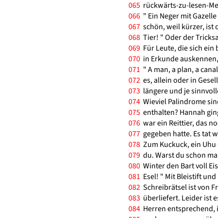
065
rückwärts-zu-lesen-Met
066
" Ein Neger mit Gazelle 
067
schön, weil kürzer, ist 
068
Tier! " Oder der Tricksa
069
Für Leute, die sich ein
070
in Erkunde auskennen, 
071
" A man, a plan, a cana
072
es, allein oder in Gesel
073
längere und je sinnvoll
074
Wieviel Palindrome sin
075
enthalten? Hannah ging
076
war ein Reittier, das n
077
gegeben hatte. Es tat wi
078
Zum Kuckuck, ein Uhu o
079
du. Warst du schon mal
080
Winter den Bart voll Ei
081
Esel! " Mit Bleistift und
082
Schreibrätsel ist von F
083
überliefert. Leider ist
084
Herren entsprechend, i