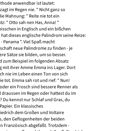
hode anwendbar ist lautet:
zagt im Regen nie. " Nicht ganz so
die Mahnung: " Reite nie tot ein
tz: " Otto sah nen Has, Anna! "
 bisschen in Englisch und ein bißchen
hat dieses englische Palindrom seine Reize:
l - Panama ". Viel Spaß macht
lschaft neue Palindrome zu finden - je
ere Sätze sie bilden, um so besser.
d zum Beispiel im folgenden Absatz
 mit ihrer Amme Emma ins Lager. Dort
och nie im Leben einen Ton von sich
e tot. Emma sah rot und rief: " Nun!
der ein Frosch sind bessere Renner als
 draussen im Regen oder hattest du im
s? Du kennst nur Schlaf und Gras, du
 Papier. Ein klassisches
riedrich dem Großen und Voltaire
 es, den Geflogenheiten der beiden
n Französisch abgefaßt. Trotzdem -