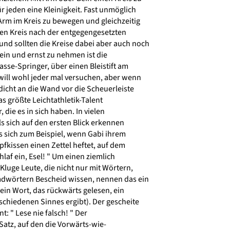
r jeden eine Kleinigkeit. Fast unmöglich
 Arm im Kreis zu bewegen und gleichzeitig
en Kreis nach der entgegengesetzten
nd sollten die Kreise dabei aber auch noch
ein und ernst zu nehmen ist die
se-Springer, über einen Bleistift am
ill wohl jeder mal versuchen, aber wenn
dicht an die Wand vor die Scheuerleiste
das größte Leichtathletik-Talent
 die es in sich haben. In vielen
s sich auf den ersten Blick erkennen
s sich zum Beispiel, wenn Gabi ihrem
kissen einen Zettel heftet, auf dem
laf ein, Esel! " Um einen ziemlich
luge Leute, die nicht nur mit Wörtern,
dwörtern Bescheid wissen, nennen das ein
ein Wort, das rückwärts gelesen, ein
chiedenen Sinnes ergibt). Der gescheite
: " Lese nie falsch! " Der
atz, auf den die Vorwärts-wie-