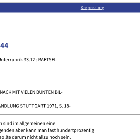
Limas:
Hauptseite
·
Inhalt
·
Suchen
·
Feedback
Korpora.org
·
Korpora.org
·
LINSE
144
nterrubrik 33.12 : RAETSEL
NACK MIT VIELEN BUNTEN BIL-
NDLUNG STUTTGART 1971, S. 18-
en sind im allgemeinen eine
lgenden aber kann man fast hundertprozentig
ollte darum nicht allzu hoch sein.