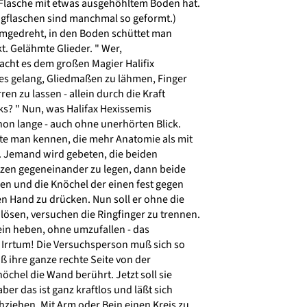
Flasche mit etwas ausgehöhltem Boden hat.
gflaschen sind manchmal so geformt.)
 umgedreht, in den Boden schüttet man
. Gelähmte Glieder. " Wer,
cht es dem großen Magier Halifix
s gelang, Gliedmaßen zu lähmen, Finger
en zu lassen - allein durch die Kraft
s? " Nun, was Halifax Hexissemis
on lange - auch ohne unerhörten Blick.
lte man kennen, die mehr Anatomie als mit
 Jemand wird gebeten, die beiden
tzen gegeneinander zu legen, dann beide
en und die Knöchel der einen fest gegen
n Hand zu drücken. Nun soll er ohne die
ösen, versuchen die Ringfinger zu trennen.
ein heben, ohne umzufallen - das
Irrtum! Die Versuchsperson muß sich so
ß ihre ganze rechte Seite von der
chel die Wand berührt. Jetzt soll sie
ber das ist ganz kraftlos und läßt sich
ziehen. Mit Arm oder Bein einen Kreis zu