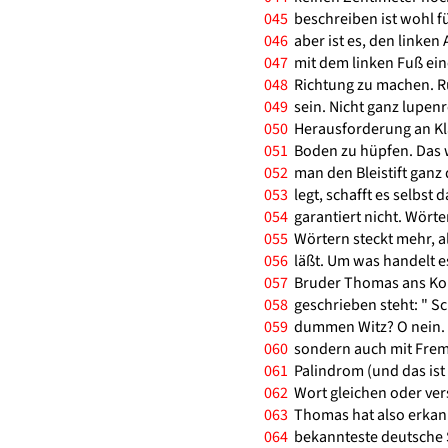
045
beschreiben ist wohl fü
046
aber ist es, den linken
047
mit dem linken Fuß ein
048
Richtung zu machen. Ru
049
sein. Nicht ganz lupenr
050
Herausforderung an Klas
051
Boden zu hüpfen. Das w
052
man den Bleistift ganz 
053
legt, schafft es selbst 
054
garantiert nicht. Wörter,
055
Wörtern steckt mehr, al
056
läßt. Um was handelt e
057
Bruder Thomas ans Kopf
058
geschrieben steht: " Sch
059
dummen Witz? O nein. K
060
sondern auch mit Frem
061
Palindrom (und das ist 
062
Wort gleichen oder vers
063
Thomas hat also erkannt
064
bekannteste deutsche S