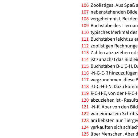
106
Zoolistiges. Aus Spaß a
107
nebenstehenden Bilderr
108
vergeheimnist. Bei den 
109
Buchstabe des Tiername
110
typisches Merkmal des 
111
Buchstaben leicht zu e
112
zoolistigen Rechnungen
113
Zahlen abzuziehen oder
114
ist zunächst das Bild e
115
Buchstaben B-U C-H. Da
116
-N-G-E-R hinzuzufügen; 
117
wegzunehmen, diese Buc
118
-U-C-H-I-N. Dazu kommt
119
R-C-H-E, von der I-R-C-
120
abzuziehen ist - Resulta
121
-N-K. Aber von den Bil
122
war einmal ein Schriftst
123
am liebsten nur Tierge
124
verkauften sich schlec
125
über Menschen. Aber da 