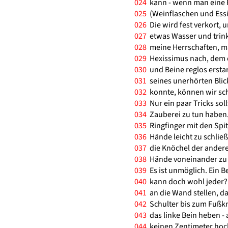
024
kann - wenn man eine 
025
(Weinflaschen und Essi
026
Die wird fest verkort,
027
etwas Wasser und trinkt
028
meine Herrschaften, ma
029
Hexissimus nach, dem e
030
und Beine reglos erstarr
031
seines unerhörten Blick
032
konnte, können wir sch
033
Nur ein paar Tricks sol
034
Zauberei zu tun haben.
035
Ringfinger mit den Spi
036
Hände leicht zu schließ
037
die Knöchel der andere
038
Hände voneinander zu l
039
Es ist unmöglich. Ein B
040
kann doch wohl jeder? 
041
an die Wand stellen, da
042
Schulter bis zum Fußknö
043
das linke Bein heben - a
044
keinen Zentimeter hoch