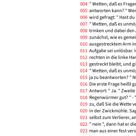
004
" Wetten, daß es Fragen 
005
antworten kann? " Wer 
006
wird gefragt: " Hast d
007
" Wetten, daß es unmögl
008
trinken und dabei den A
009
zunächst, wie es gemein
010
ausgestrecktem Arm in d
011
Aufgabe sei unlösbar. 
012
rechten in die linke Ha
013
gestreckt bleibt, und gi
014
" Wetten, daß es unmögl
015
ja zu beantworten? " N
016
Die erste Frage heißt g
017
Antwort: " Ja. " Zweit
018
Regenwürmer gut? " - " 
019
zu, daß Sie die Wette ve
020
in der Zwickmühle. Sagt 
021
selbst zum Verlierer, a
022
" nein ", dann hat er di
023
man aus einer fest ver