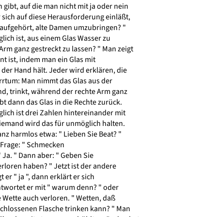
gibt, auf die man nicht mit ja oder nein
sich auf diese Herausforderung einläßt,
u aufgehört, alte Damen umzubringen? "
ich ist, aus einem Glas Wasser zu
rm ganz gestreckt zu lassen? " Man zeigt
t ist, indem man ein Glas mit
er Hand hält. Jeder wird erklären, die
Irrtum: Man nimmt das Glas aus der
nd, trinkt, während der rechte Arm ganz
bt dann das Glas in die Rechte zurück.
ich ist drei Zahlen hintereinander mit
iemand wird das für unmöglich halten.
anz harmlos etwa: " Lieben Sie Beat? "
e Frage: " Schmecken
Ja. " Dann aber: " Geben Sie
rloren haben? " Jetzt ist der andere
er " ja ", dann erklärt er sich
ntwortet er mit " warum denn? " oder
e Wette auch verloren. " Wetten, daß
schlossenen Flasche trinken kann? " Man