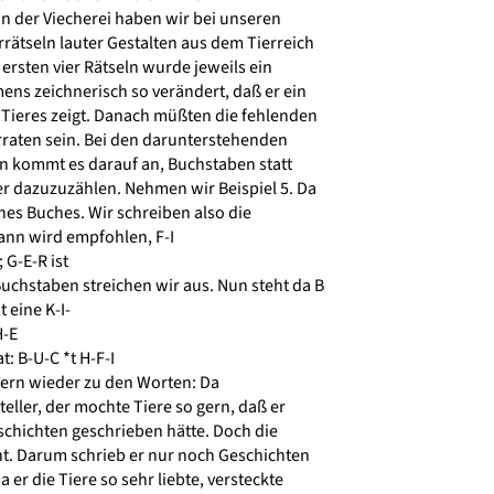
n der Viecherei haben wir bei unseren
ätseln lauter Gestalten aus dem Tierreich
ersten vier Rätseln wurde jeweils ein
ns zeichnerisch so verändert, daß er ein
Tieres zeigt. Danach müßten die fehlenden
rraten sein. Bei den darunterstehenden
 kommt es darauf an, Buchstaben statt
 dazuzuzählen. Nehmen wir Beispiel 5. Da
ines Buches. Wir schreiben also die
nn wird empfohlen, F-I
G-E-R ist
hstaben streichen wir aus. Nun steht da B
 eine K-I-
H-E
t: B-U-C *t H-F-I
dern wieder zu den Worten: Da
eller, der mochte Tiere so gern, daß er
schichten geschrieben hätte. Doch die
ht. Darum schrieb er nur noch Geschichten
er die Tiere so sehr liebte, versteckte