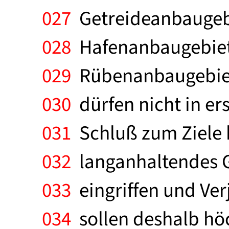
027
Getreideanbaugebi
028
Hafenanbaugebiete
029
Rübenanbaugebiet
030
dürfen nicht in er
031
Schluß zum Ziele 
032
langanhaltendes G
033
eingriffen und Ver
034
sollen deshalb höc