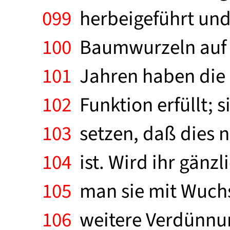
099
herbeigeführt und
100
Baumwurzeln auf di
101
Jahren haben die 
102
Funktion erfüllt; s
103
setzen, daß dies 
104
ist. Wird ihr gänz
105
man sie mit Wuchs
106
weitere Verdünnu