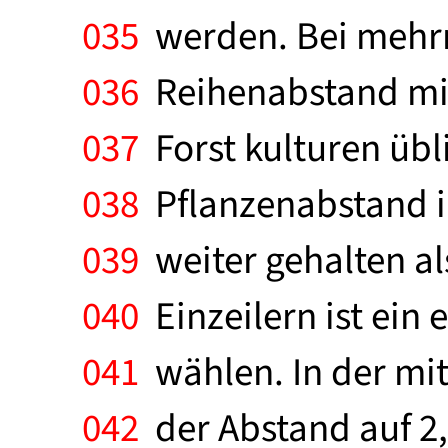
035
werden. Bei mehrre
036
Reihenabstand min
037
Forst kulturen üb
038
Pflanzenabstand in
039
weiter gehalten al
040
Einzeilern ist ein
041
wählen. In der mit
042
der Abstand auf 2