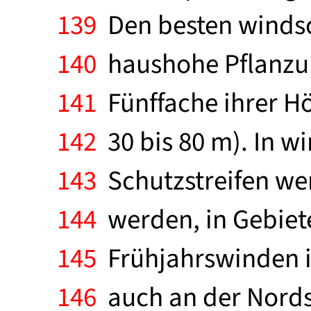
139
Den besten windsc
140
haushohe Pflanzun
141
Fünffache ihrer Hö
142
30 bis 80 m). In w
143
Schutzstreifen wen
144
werden, in Gebiet
145
Frühjahrswinden is
146
auch an der Nordse