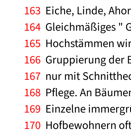
163
Eiche, Linde, Aho
164
Gleichmäßiges " G
165
Hochstämmen wirkt
166
Gruppierung der B
167
nur mit Schnitthe
168
Pflege. An Bäumen
169
Einzelne immergrü
170
Hofbewohnern oft 