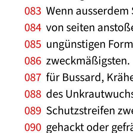
083
Wenn ausserdem S
084
von seiten anstoße
085
ungünstigen Form 
086
zweckmäßigsten. I
087
für Bussard, Krähe
088
des Unkrautwuchse
089
Schutzstreifen zwe
090
gehackt oder gefr