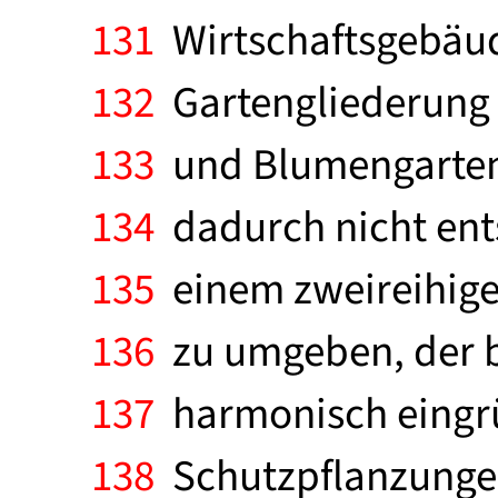
131
Wirtschaftsgebäude
132
Gartengliederung 
133
und Blumengarten)
134
dadurch nicht entst
135
einem zweireihige
136
zu umgeben, der b
137
harmonisch eingrü
138
Schutzpflanzungen