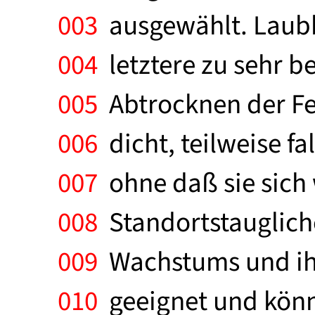
003
ausgewählt. Laub
004
letztere zu sehr b
005
Abtrocknen der Fel
006
dicht, teilweise fa
007
ohne daß sie sich 
008
Standortstauglich
009
Wachstums und ihr
010
geeignet und könn