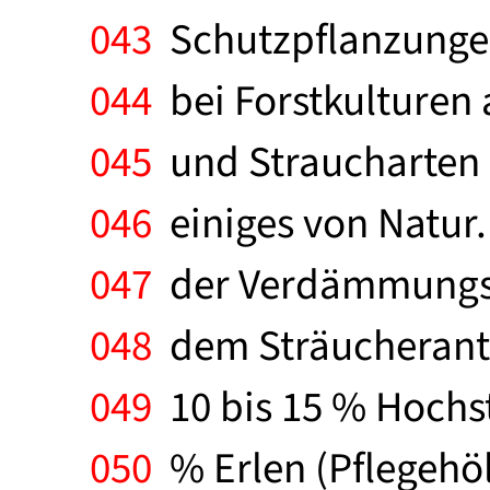
043
Schutzpflanzungen
044
bei Forstkulturen 
045
und Straucharten 
046
einiges von Natur
047
der Verdämmungsge
048
dem Sträucherantei
049
10 bis 15 % Hochs
050
% Erlen (Pflegehöl