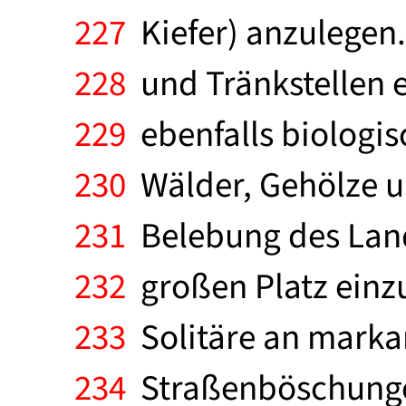
227
Kiefer) anzulegen
228
und Tränkstellen 
229
ebenfalls biologis
230
Wälder, Gehölze un
231
Belebung des Lands
232
großen Platz einz
233
Solitäre an marka
234
Straßenböschungen