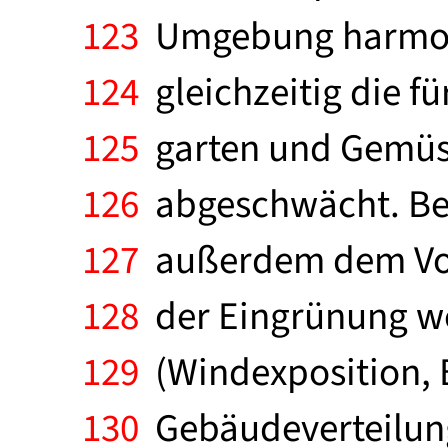
123
Umgebung harmoni
124
gleichzeitig die f
125
garten und Gemüse
126
abgeschwächt. Bei
127
außerdem dem Vog
128
der Eingrünung w
129
(Windexposition, 
130
Gebäudeverteilun