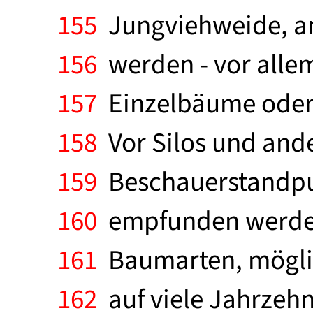
155
Jungviehweide, am 
156
werden - vor alle
157
Einzelbäume oder B
158
Vor Silos und ande
159
Beschauerstandpun
160
empfunden werden, 
161
Baumarten, möglic
162
auf viele Jahrzehn