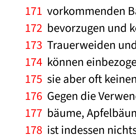
171
vorkommenden Ba
172
bevorzugen und kei
173
Trauerweiden und 
174
können einbezogen
175
sie aber oft keinen
176
Gegen die Verwend
177
bäume, Apfelbäum
178
ist indessen nich