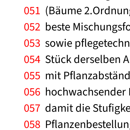
051
(Bäume 2.Ordnung)
052
beste Mischungsfor
053
sowie pflegetechni
054
Stück derselben Ar
055
mit Pflanzabständ
056
hochwachsender Ba
057
damit die Stufigkei
058
Pflanzenbestellung