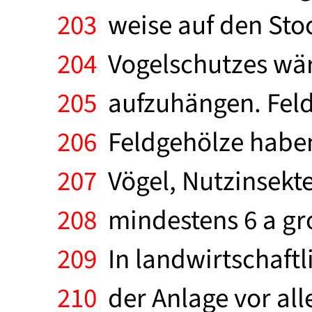
203
weise auf den Stoc
204
Vogelschutzes wäre
205
aufzuhängen. Feld
206
Feldgehölze haben
207
Vögel, Nutzinsekte
208
mindestens 6 a gro
209
In landwirtschaftl
210
der Anlage vor al