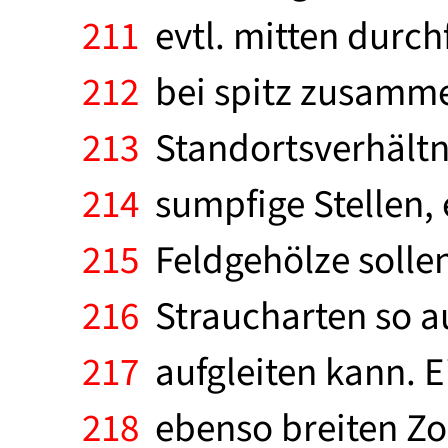
211
evtl. mitten durchf
212
bei spitz zusamm
213
Standortsverhältnis
214
sumpfige Stellen, 
215
Feldgehölze solle
216
Straucharten so a
217
aufgleiten kann. Ei
218
ebenso breiten Zo