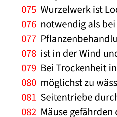
075
Wurzelwerk ist Lo
076
notwendig als bei 
077
Pflanzenbehandlun
078
ist in der Wind un
079
Bei Trockenheit in
080
möglichst zu wässe
081
Seitentriebe durch
082
Mäuse gefährden d