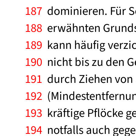
187
dominieren. Für Sc
188
erwähnten Grundsä
189
kann häufig verzi
190
nicht bis zu den G
191
durch Ziehen von 
192
(Mindestentfernung
193
kräftige Pflöcke g
194
notfalls auch gege