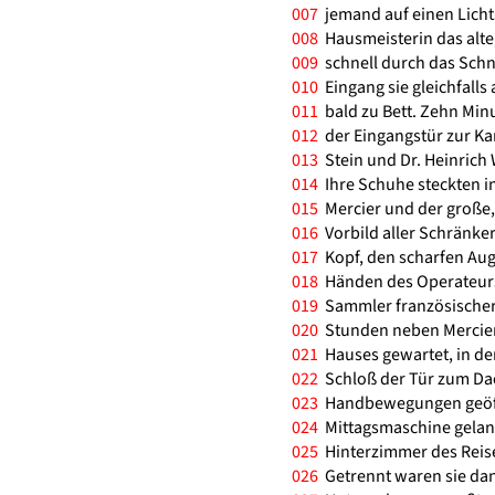
007
jemand auf einen Licht
008
Hausmeisterin das alte
009
schnell durch das Schn
010
Eingang sie gleichfalls 
011
bald zu Bett. Zehn Min
012
der Eingangstür zur Kan
013
Stein und Dr. Heinrich 
014
Ihre Schuhe steckten i
015
Mercier und der große,
016
Vorbild aller Schränke
017
Kopf, den scharfen Aug
018
Händen des Operateurs,
019
Sammler französischer 
020
Stunden neben Mercier
021
Hauses gewartet, in de
022
Schloß der Tür zum Dac
023
Handbewegungen geöffn
024
Mittagsmaschine geland
025
Hinterzimmer des Reise
026
Getrennt waren sie da