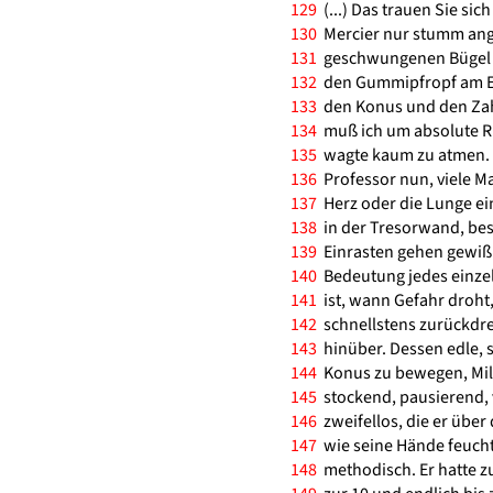
129
(...) Das trauen Sie sich
130
Mercier nur stumm anges
131
geschwungenen Bügel d
132
den Gummipfropf am En
133
den Konus und den Zahle
134
muß ich um absolute Ruh
135
wagte kaum zu atmen. D
136
Professor nun, viele Mal
137
Herz oder die Lunge ein
138
in der Tresorwand, be
139
Einrasten gehen gewiß 
140
Bedeutung jedes einzel
141
ist, wann Gefahr droht
142
schnellstens zurückdre
143
hinüber. Dessen edle, 
144
Konus zu bewegen, Mill
145
stockend, pausierend, 
146
zweifellos, die er über
147
wie seine Hände feucht
148
methodisch. Er hatte zu