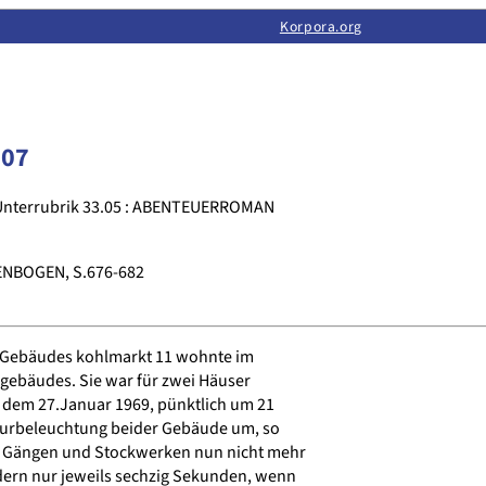
Limas:
Hauptseite
·
Inhalt
·
Suchen
·
Feedback
Korpora.org
·
Korpora.org
·
LINSE
107
Unterrubrik 33.05 : ABENTEUERROMAN
NBOGEN, S.676-682
 Gebäudes kohlmarkt 11 wohnte im
ebäudes. Sie war für zwei Häuser
dem 27.Januar 1969, pünktlich um 21
 Flurbeleuchtung beider Gebäude um, so
 Gängen und Stockwerken nun nicht mehr
ern nur jeweils sechzig Sekunden, wenn