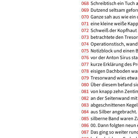
068
Schreibtisch ein Tuch a
069
Dutzend seltsam gefor
070
Ganze sah aus wie ein 
071
eine kleine weiße Kappe
072
Schweiß der Kopfhaut zur
073
betrachtete den Tresor
074
Operationstisch, wand
075
Notizblock und einen Bl
076
vor der Anton Sirus sta
077
kurze Erklärung des Pr
078
eisigen Dachboden wart
079
Tresorwand wies etwa i
080
Über diesem befand sic
081
von knapp zehn Zentim
082
an der Seitenwand mit 
083
abgeschnittenen Kegel 
084
aus Silber angebracht. D
085
silberne Band waren Zah
086
00. Dann folgten neun e
087
Das ging so weiter rund