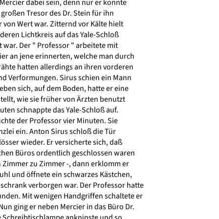
rcier dabei sein, denn nur er konnte
großen Tresor des Dr. Stein für ihn
von Wert war. Zitternd vor Kälte hielt
eren Lichtkreis auf das Yale-Schloß
 war. Der " Professor " arbeitete mit
ier an jene erinnerten, welche man durch
ähte hatten allerdings an ihren vorderen
d Verformungen. Sirus schien ein Mann
ben sich, auf dem Boden, hatte er eine
ellt, wie sie früher von Ärzten benutzt
ten schnappte das Yale-Schloß auf.
hte der Professor vier Minuten. Sie
zlei ein. Anton Sirus schloß die Tür
össer wieder. Er versicherte sich, daß
chen Büros ordentlich geschlossen waren
on Zimmer zu Zimmer -, dann erklomm er
uhl und öffnete ein schwarzes Kästchen,
schrank verborgen war. Der Professor hatte
nden. Mit wenigen Handgriffen schaltete er
un ging er neben Mercier in das Büro Dr.
e Schreibtischlampe anknipste und so