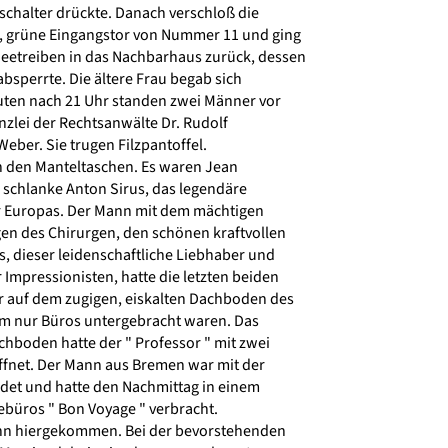
schalter drückte. Danach verschloß die
, grüne Eingangstor von Nummer 11 und ging
eetreiben in das Nachbarhaus zurück, dessen
absperrte. Die ältere Frau begab sich
uten nach 21 Uhr standen zwei Männer vor
zlei der Rechtsanwälte Dr. Rudolf
Weber. Sie trugen Filzpantoffel.
n den Manteltaschen. Es waren Jean
 schlanke Anton Sirus, das legendäre
r Europas. Der Mann mit dem mächtigen
en des Chirurgen, den schönen kraftvollen
 dieser leidenschaftliche Liebhaber und
Impressionisten, hatte die letzten beiden
 auf dem zugigen, eiskalten Dachboden des
m nur Büros untergebracht waren. Das
hboden hatte der " Professor " mit zwei
et. Der Mann aus Bremen war mit der
et und hatte den Nachmittag in einem
büros " Bon Voyage " verbracht.
nn hiergekommen. Bei der bevorstehenden