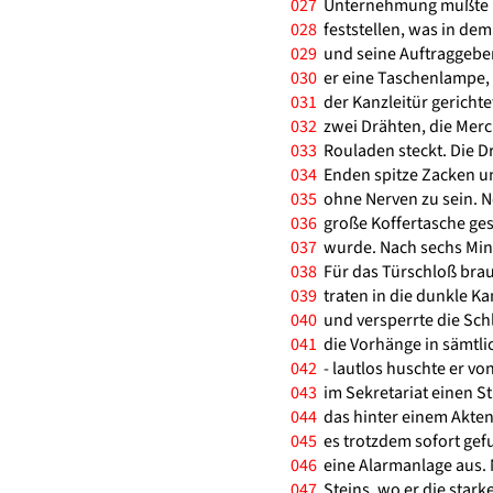
027
Unternehmung mußte Me
028
feststellen, was in dem 
029
und seine Auftraggeber 
030
er eine Taschenlampe, d
031
der Kanzleitür gerichtet
032
zwei Drähten, die Merc
033
Rouladen steckt. Die Dr
034
Enden spitze Zacken un
035
ohne Nerven zu sein. Ne
036
große Koffertasche gest
037
wurde. Nach sechs Minu
038
Für das Türschloß brauc
039
traten in die dunkle Kan
040
und versperrte die Schl
041
die Vorhänge in sämtli
042
- lautlos huschte er v
043
im Sekretariat einen St
044
das hinter einem Akten
045
es trotzdem sofort gefu
046
eine Alarmanlage aus. N
047
Steins, wo er die stark