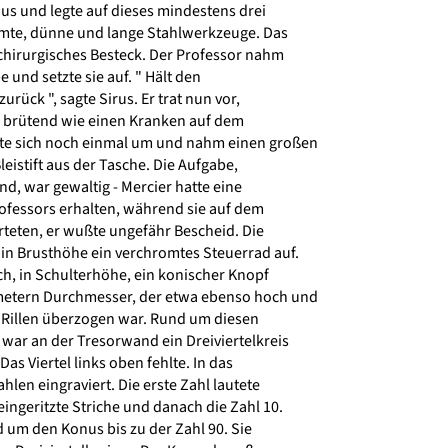
us und legte auf dieses mindestens drei
mte, dünne und lange Stahlwerkzeuge. Das
chirurgisches Besteck. Der Professor nahm
 und setzte sie auf. " Hält den
ück ", sagte Sirus. Er trat nun vor,
 brütend wie einen Kranken auf dem
te sich noch einmal um und nahm einen großen
eistift aus der Tasche. Die Aufgabe,
nd, war gewaltig - Mercier hatte eine
ofessors erhalten, während sie auf dem
eten, er wußte ungefähr Bescheid. Die
n Brusthöhe ein verchromtes Steuerrad auf.
h, in Schulterhöhe, ein konischer Knopf
etern Durchmesser, der etwa ebenso hoch und
Rillen überzogen war. Rund um diesen
war an der Tresorwand ein Dreiviertelkreis
as Viertel links oben fehlte. In das
len eingraviert. Die erste Zahl lautete
ingeritzte Striche und danach die Zahl 10.
 um den Konus bis zu der Zahl 90. Sie