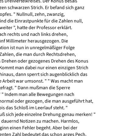
s Dreiviertelkreises. Der Konus besaß
en schwarzen Strich. Er befand sich ganz
fes. " Nullnull, zehn, zwanzig,
nd die Einrastpunkte für die Zahlen null,
weiter ", hatte der Professor erklärt.
ach rechts und nach links drehen,
f Millimeter herausgezogen. Die
tion ist nun in unregelmäßiger Folge
ahlen, die man durch Rechtsdrehen,
 Drehen oder gezogenes Drehen des Konus
Kommt man dabei nur einen einzigen Strich
inaus, dann sperrt sich augenblicklich das
 Arbeit war umsonst. " " Was macht man
gefragt. " Dann mußman die Sperre
 " " Indem man alle Bewegungen nach
 normal oder gezogen, die man ausgeführt hat,
s das Schloß im Leerlauf steht. "
ß sich jede einzelne Drehung genau merken! "
ch dauernd Notizen zu machen. Harmlos,
inn einen Fehler begeht. Aber bei der
enten Zahl bedeutet das schon arges Pech.