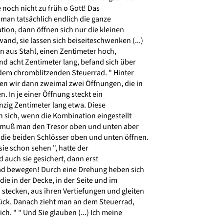
e noch nicht zu früh o Gott! Das
t man tatsächlich endlich die ganze
ion, dann öffnen sich nur die kleinen
nd, sie lassen sich beiseiteschwenken (...)
n aus Stahl, einen Zentimeter hoch,
nd acht Zentimeter lang, befand sich über
em chromblitzenden Steuerrad. " Hinter
en wir dann zweimal zwei Öffnungen, die in
. In je einer Öffnung steckt ein
nzig Zentimeter lang etwa. Diese
n sich, wenn die Kombination eingestellt
n muß man den Tresor oben und unten aber
die beiden Schlösser oben und unten öffnen.
ie schon sehen ", hatte der
d auch sie gesichert, dann erst
d bewegen! Durch eine Drehung heben sich
ie in der Decke, in der Seite und im
tecken, aus ihren Vertiefungen und gleiten
rück. Danach zieht man an dem Steuerrad,
ch. " " Und Sie glauben (...) Ich meine