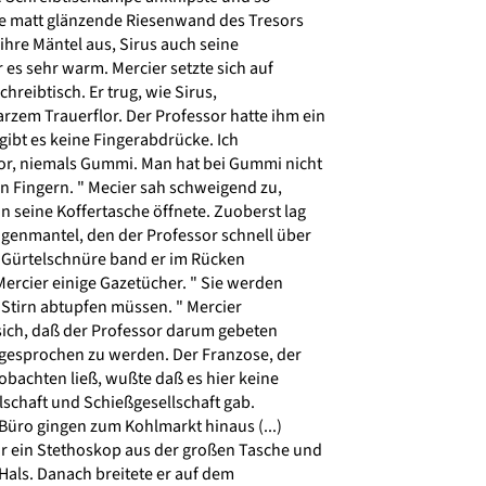
die matt glänzende Riesenwand des Tresors
ihre Mäntel aus, Sirus auch seine
es sehr warm. Mercier setzte sich auf
reibtisch. Er trug, wie Sirus,
em Trauerflor. Der Professor hatte ihm ein
gibt es keine Fingerabdrücke. Ich
r, niemals Gummi. Man hat bei Gummi nicht
n Fingern. " Mecier sah schweigend zu,
 seine Koffertasche öffnete. Zuoberst lag
genmantel, den der Professor schnell über
i Gürtelschnüre band er im Rücken
ercier einige Gazetücher. " Sie werden
e Stirn abtupfen müssen. " Mercier
 sich, daß der Professor darum gebeten
ngesprochen zu werden. Der Franzose, der
bachten ließ, wußte daß es hier keine
chaft und Schießgesellschaft gab.
Büro gingen zum Kohlmarkt hinaus (...)
r ein Stethoskop aus der großen Tasche und
Hals. Danach breitete er auf dem