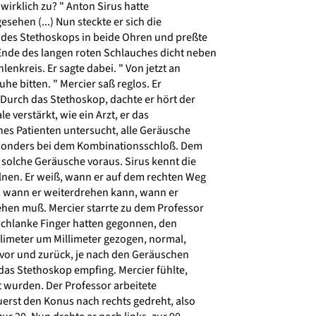
 wirklich zu? " Anton Sirus hatte
ehen (...) Nun steckte er sich die
es Stethoskops in beide Ohren und preßte
de des langen roten Schlauches dicht neben
nkreis. Er sagte dabei. " Von jetzt an
e bitten. " Mercier saß reglos. Er
urch das Stethoskop, dachte er hört der
e verstärkt, wie ein Arzt, er das
es Patienten untersucht, alle Geräusche
sonders bei dem Kombinationsschloß. Dem
solche Geräusche voraus. Sirus kennt die
nen. Er weiß, wann er auf dem rechten Weg
, wann er weiterdrehen kann, wann er
hen muß. Mercier starrte zu dem Professor
schlanke Finger hatten gegonnen, den
imeter um Millimeter gezogen, normal,
vor und zurück, je nach den Geräuschen
 das Stethoskop empfing. Mercier fühlte,
 wurden. Der Professor arbeitete
erst den Konus nach rechts gedreht, also