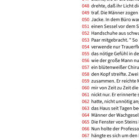
048
drehte, daß ihr Licht 
049
traf. Die Männer zogen 
050
Jacke. In dem Büro war 
051
einen Sessel vor dem Sch
052
Handschuhe aus schwarz
053
Paar mitgebracht. " So 
054
verwende nur Trauerflo
055
das nötige Gefühl in de
056
wie der große Mann nun
057
ein blütenweißer Chiru
058
den Kopf streifte. Zwe
059
zusammen. Er reichte M
060
mir von Zeit zu Zeit di
061
nickt nur. Er erinnerte
062
hatte, nicht unnötig a
063
das Haus seit Tagen beo
064
Männer der Wachgesells
065
Die Fenster von Steins 
066
Nun holte der Professo
067
hängte es sich um den 