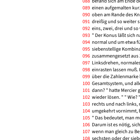
088
befand sich am Ende de
089
einen aufgemalten kurz
090
oben am Rande des Knop
091
dreißig und so weiter si
092
eins, zwei, drei und so 
093
" Der Konus läßt sich n
094
normal und um etwa fün
095
siebenstellige Kombina
096
zusammengesetzt aus Z
097
Linksdrehen, normales
098
einrasten lassen muß. 
099
über die Zahlenmarke h
100
Gesamtsystem, und alle
101
dann? " hatte Mercier 
102
wieder lösen. " " Wie?
103
rechts und nach links,
104
umgekehrt vornimmt, bi
105
" Das bedeutet, man mu
106
Darum ist es nötig, si
107
wenn man gleich zu Beg
108
sechsten oder der sieb