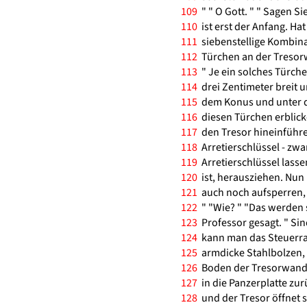
109
" " O Gott. " " Sagen Si
110
ist erst der Anfang. Ha
111
siebenstellige Kombinat
112
Türchen an der Tresorwa
113
" Je ein solches Türche
114
drei Zentimeter breit u
115
dem Konus und unter d
116
diesen Türchen erblick
117
den Tresor hineinführen
118
Arretierschlüssel - zwa
119
Arretierschlüssel lasse
120
ist, herausziehen. Nu
121
auch noch aufsperren, 
122
" "Wie? " "Das werden s
123
Professor gesagt. " Sin
124
kann man das Steuerra
125
armdicke Stahlbolzen, d
126
Boden der Tresorwand s
127
in die Panzerplatte zu
128
und der Tresor öffnet si