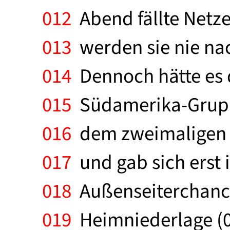
012
Abend fällte Netzer
013
werden sie nie na
014
Dennoch hätte es d
015
Südamerika-Gruppe
016
dem zweimaligen W
017
und gab sich erst 
018
Außenseiterchance
019
Heimniederlage (0