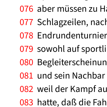
076
aber müssen zu Ha
077
Schlagzeilen, nac
078
Endrundenturnier i
079
sowohl auf sportli
080
Begleiterscheinung
081
und sein Nachbar H
082
weil der Kampf au
083
hatte, daß die Fah