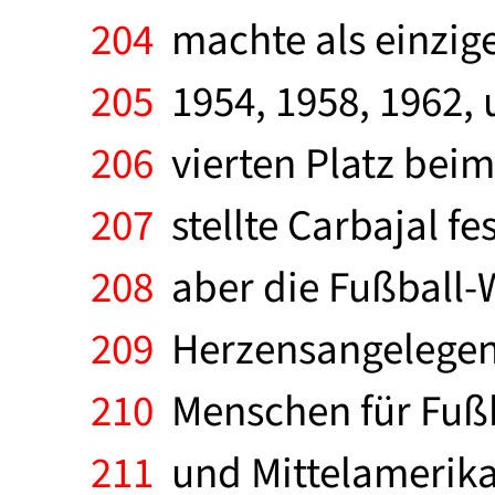
204
machte als einziger
205
1954, 1958, 1962, 
206
vierten Platz beim
207
stellte Carbajal fe
208
aber die Fußball-
209
Herzensangelegenhe
210
Menschen für Fußb
211
und Mittelamerikar