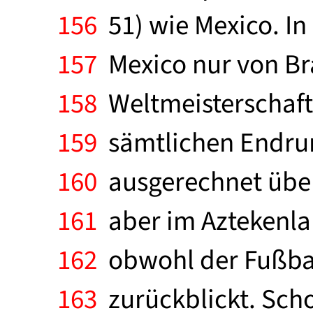
156
51) wie Mexico. In
157
Mexico nur von Bras
158
Weltmeisterschafte
159
sämtlichen Endrund
160
ausgerechnet über 
161
aber im Aztekenlan
162
obwohl der Fußball
163
zurückblickt. Scho