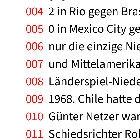
004
2 in Rio gegen Bras
005
0 in Mexico City g
006
nur die einzige N
007
und Mittelamerikar
008
Länderspiel-Niede
009
1968. Chile hatte d
010
Günter Netzer war 
011
Schiedsrichter Ro