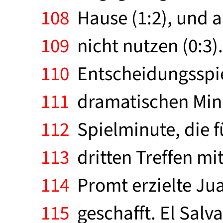
108
Hause (1:2), und a
109
nicht nutzen (0:3)
110
Entscheidungsspiel
111
dramatischen Minu
112
Spielminute, die f
113
dritten Treffen m
114
Promt erzielte Juan
115
geschafft. El Salv