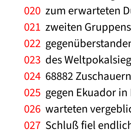
020
zum erwarteten Due
021
zweiten Gruppenspi
022
gegenüberstanden,
023
des Weltpokalsiege
024
68882 Zuschauern 
025
gegen Ekuador in 
026
warteten vergeblic
027
Schluß fiel endlic