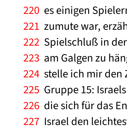
220
es einigen Spieler
221
zumute war, erzähl
222
Spielschluß in der
223
am Galgen zu hänge
224
stelle ich mir den 
225
Gruppe 15: Israels
226
die sich für das En
227
Israel den leichte