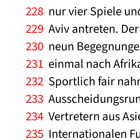
228
nur vier Spiele und
229
Aviv antreten. Der
230
neun Begegnungen 
231
einmal nach Afrika
232
Sportlich fair nah
233
Ausscheidungsrunde
234
Vertretern aus As
235
Internationalen Fu