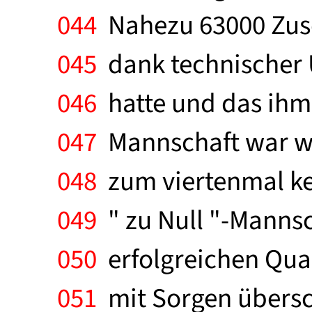
044
Nahezu 63000 Zusc
045
dank technischer Ü
046
hatte und das ihm
047
Mannschaft war wie
048
zum viertenmal kei
049
" zu Null "-Mannsc
050
erfolgreichen Qua
051
mit Sorgen übersch