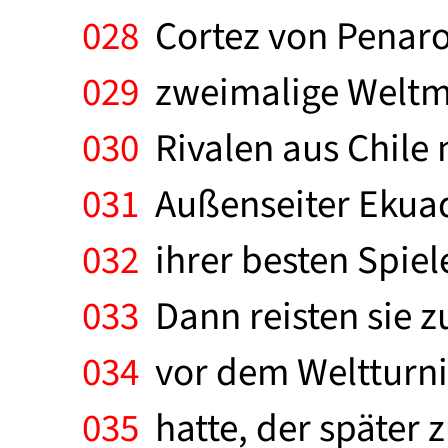
028
Cortez von Penarol
029
zweimalige Weltmei
030
Rivalen aus Chile 
031
Außenseiter Ekuad
032
ihrer besten Spiele
033
Dann reisten sie z
034
vor dem Weltturni
035
hatte, der später