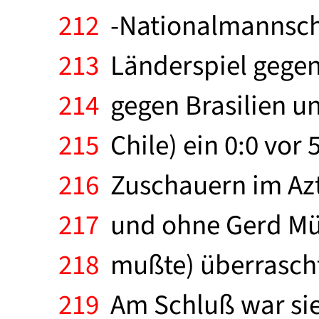
212
-Nationalmannscha
213
Länderspiel gegen 
214
gegen Brasilien un
215
Chile) ein 0:0 vor
216
Zuschauern im Azt
217
und ohne Gerd Mül
218
mußte) überraschte
219
Am Schluß war sie 