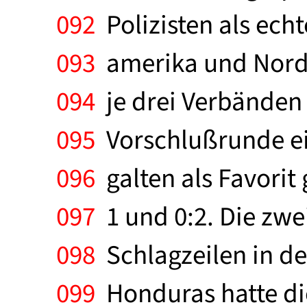
092
Polizisten als echt
093
amerika und Norda
094
je drei Verbänden a
095
Vorschlußrunde ein
096
galten als Favorit 
097
1 und 0:2. Die zwe
098
Schlagzeilen in de
099
Honduras hatte die