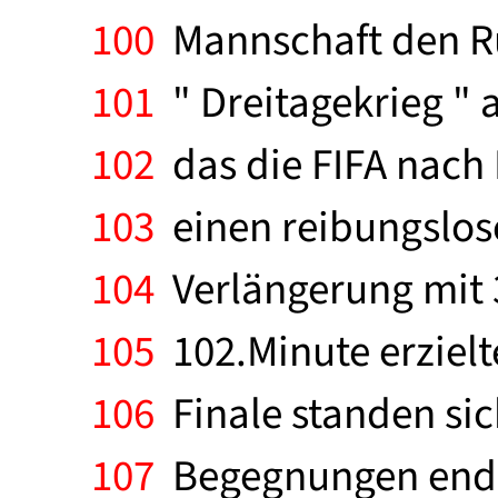
100
Mannschaft den Rü
101
" Dreitagekrieg " 
102
das die FIFA nach 
103
einen reibungslose
104
Verlängerung mit 3:
105
102.Minute erzielt
106
Finale standen sic
107
Begegnungen endet