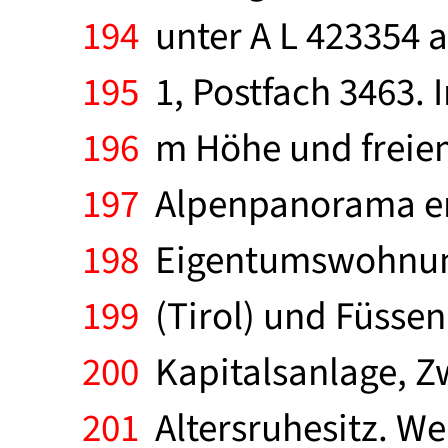
194
unter A L 423354 a
195
1, Postfach 3463. I
196
m Höhe und freiem
197
Alpenpanorama ers
198
Eigentumswohnung
199
(Tirol) und Füssen
200
Kapitalsanlage, 
201
Altersruhesitz. W