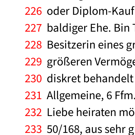
226
oder Diplom-Kaufm
227
baldiger Ehe. Bin 
228
Besitzerin eines 
229
größeren Vermögen
230
diskret behandelt 
231
Allgemeine, 6 Ffm.
232
Liebe heiraten möc
233
50/168, aus sehr g