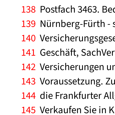
138
Postfach 3463. Be
139
Nürnberg-Fürth - 
140
Versicherungsgese
141
Geschäft, SachVer
142
Versicherungen un
143
Voraussetzung. Zus
144
die Frankfurter All
145
Verkaufen Sie in 