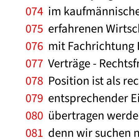
074
im kaufmännische
075
erfahrenen Wirtsch
076
mit Fachrichtung B
077
Verträge - Rechtsf
078
Position ist als re
079
entsprechender Ei
080
übertragen werden.
081
denn wir suchen nu