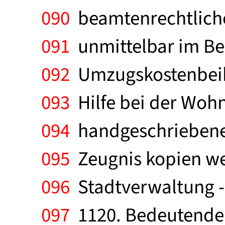
090
beamtenrechtlichen
091
unmittelbar im Be
092
Umzugskostenbeihi
093
Hilfe bei der Woh
094
handgeschriebenem
095
Zeugnis kopien w
096
Stadtverwaltung - 
097
1120. Bedeutende, 