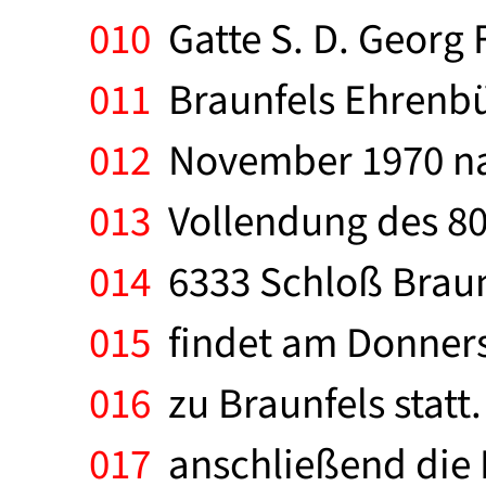
010
Gatte S. D. Georg F
011
Braunfels Ehrenbür
012
November 1970 nac
013
Vollendung des 80.
014
6333 Schloß Braunf
015
findet am Donners
016
zu Braunfels statt
017
anschließend die B