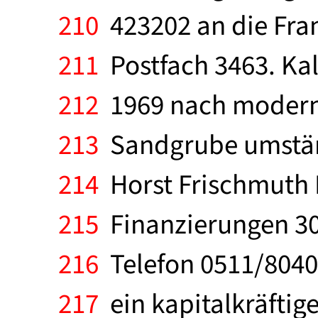
210
423202 an die Fran
211
Postfach 3463. Ka
212
1969 nach modernst
213
Sandgrube umständ
214
Horst Frischmuth 
215
Finanzierungen 30
216
Telefon 0511/80405
217
ein kapitalkräfti