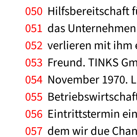
050
Hilfsbereitschaft f
051
das Unternehmen u
052
verlieren mit ihm 
053
Freund. TINKS Gmb
054
November 1970. Li
055
Betriebswirtschaft
056
Eintrittstermin ei
057
dem wir due Chan