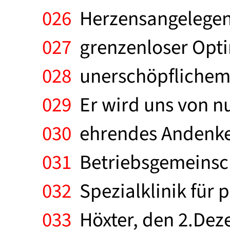
026
Herzensangelegenhe
027
grenzenloser Optim
028
unerschöpflichem 
029
Er wird uns von nu
030
ehrendes Andenken 
031
Betriebsgemeinsch
032
Spezialklinik für 
033
Höxter, den 2.Dezem