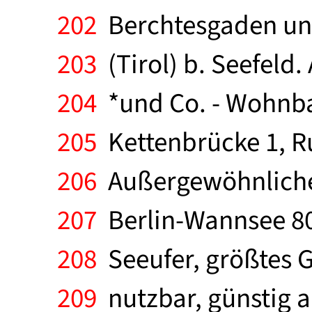
202
Berchtesgaden und
203
(Tirol) b. Seefeld
204
*und Co. - Wohnb
205
Kettenbrücke 1, R
206
Außergewöhnliches
207
Berlin-Wannsee 80
208
Seeufer, größtes Gr
209
nutzbar, günstig a