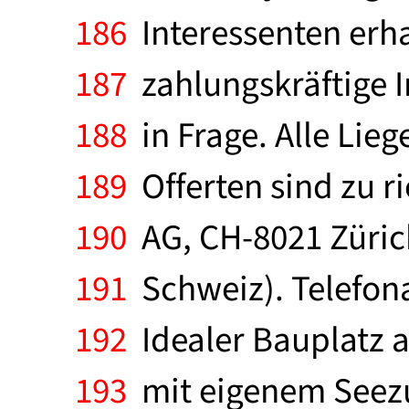
186
Interessenten erha
187
zahlungskräftige 
188
in Frage. Alle Lie
189
Offerten sind zu ri
190
AG, CH-8021 Zürich
191
Schweiz). Telefona
192
Idealer Bauplatz a
193
mit eigenem Seezu