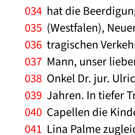
034
hat die Beerdigung
035
(Westfalen), Neuer
036
tragischen Verkehr
037
Mann, unser lieber
038
Onkel Dr. jur. Ulri
039
Jahren. In tiefer 
040
Capellen die Kinde
041
Lina Palme zuglei