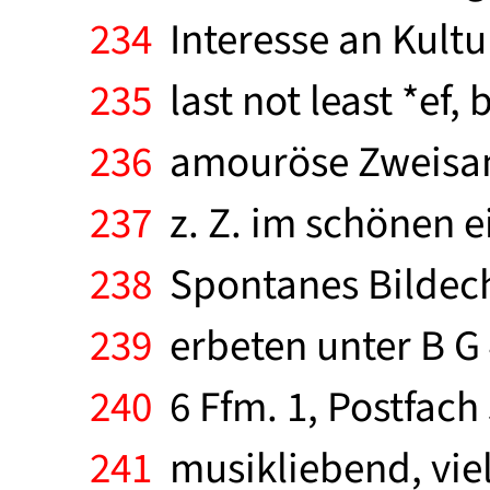
234
Interesse an Kultur
235
last not least *ef,
236
amouröse Zweisamk
237
z. Z. im schönen 
238
Spontanes Bildech
239
erbeten unter B G 
240
6 Ffm. 1, Postfach 
241
musikliebend, viel