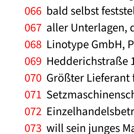
066
bald selbst festste
067
aller Unterlagen, 
068
Linotype GmbH, Per
069
Hedderichstraße 10
070
Größter Lieferant
071
Setzmaschinenschr
072
Einzelhandelsbetri
073
will sein junges M