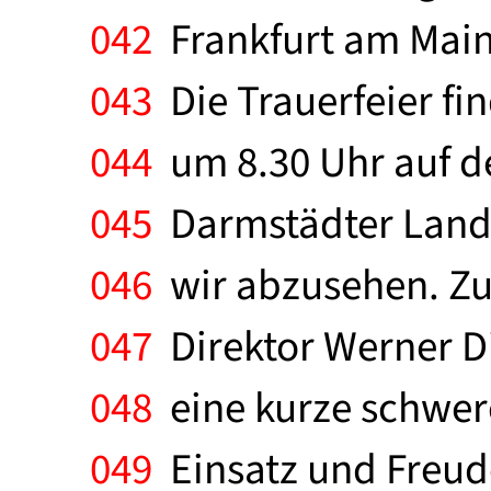
042
Frankfurt am Main
043
Die Trauerfeier fi
044
um 8.30 Uhr auf de
045
Darmstädter Landst
046
wir abzusehen. Zu
047
Direktor Werner Di
048
eine kurze schwere
049
Einsatz und Freude