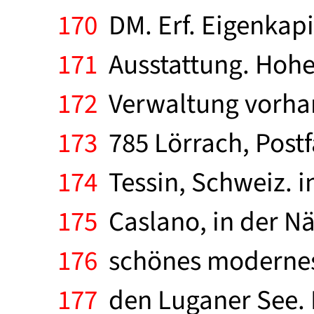
170
DM. Erf. Eigenkapit
171
Ausstattung. Hohe
172
Verwaltung vorhan
173
785 Lörrach, Postf
174
Tessin, Schweiz. i
175
Caslano, in der Nä
176
schönes modernes h
177
den Luganer See. D