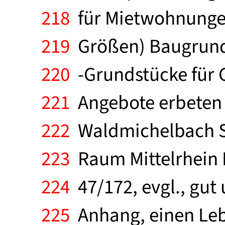
218
für Mietwohnunge
219
Größen) Baugrunds
220
-Grundstücke für G
221
Angebote erbeten 
222
Waldmichelbach Sp
223
Raum Mittelrhein D
224
47/172, evgl., gut 
225
Anhang, einen Leb