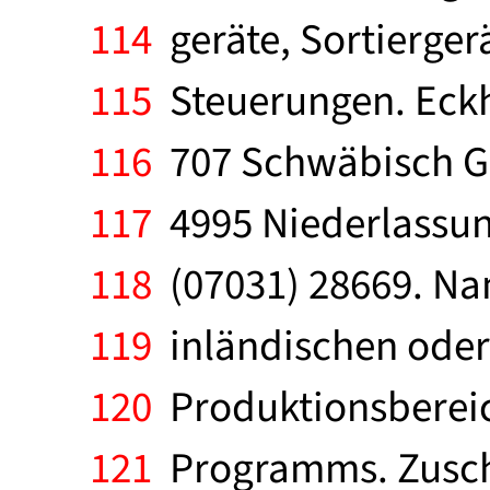
114
geräte, Sortiergerä
115
Steuerungen. Eckh
116
707 Schwäbisch Gm
117
4995 Niederlassung
118
(07031) 28669. Na
119
inländischen oder
120
Produktionsbereich
121
Programms. Zuschr.