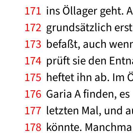
171
ins Öllager geht. A
172
grundsätzlich erst 
173
befaßt, auch wenn d
174
prüft sie den Ent
175
heftet ihn ab. Im 
176
Garia A finden, es
177
letzten Mal, und au
178
könnte. Manchmal 