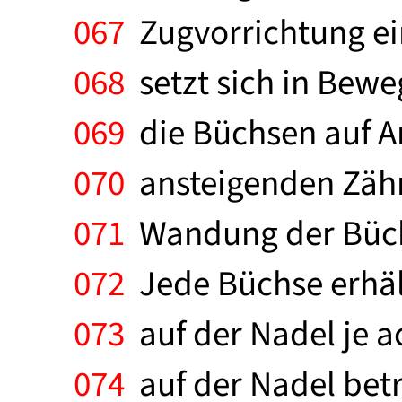
067
Zugvorrichtung ein
068
setzt sich in Beweg
069
die Büchsen auf An
070
ansteigenden Zähn
071
Wandung der Büchs
072
Jede Büchse erhäl
073
auf der Nadel je a
074
auf der Nadel bet