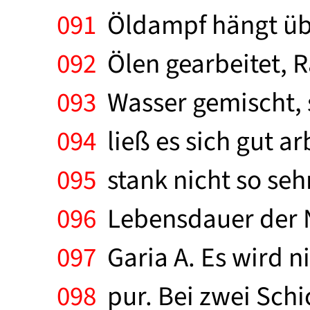
091
Öldampf hängt übe
092
Ölen gearbeitet, R
093
Wasser gemischt, 
094
ließ es sich gut a
095
stank nicht so seh
096
Lebensdauer der N
097
Garia A. Es wird n
098
pur. Bei zwei Schi