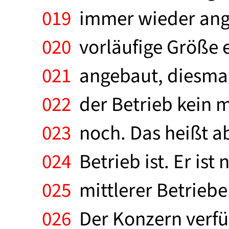
019
immer wieder angeb
020
vorläufige Größe e
021
angebaut, diesmal e
022
der Betrieb kein mi
023
noch. Das heißt ab
024
Betrieb ist. Er ist 
025
mittlerer Betriebe
026
Der Konzern verfüg