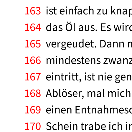
163
ist einfach zu kna
164
das Öl aus. Es wir
165
vergeudet. Dann m
166
mindestens zwanzi
167
eintritt, ist nie g
168
Ablöser, mal mich. 
169
einen Entnahmesche
170
Schein trabe ich in