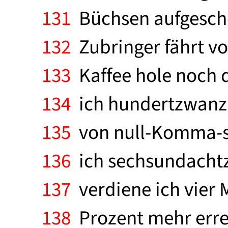
131
Büchsen aufgescho
132
Zubringer fährt vo
133
Kaffee hole noch d
134
ich hundertzwanzig
135
von null-Komma-si
136
ich sechsundachtz
137
verdiene ich vier M
138
Prozent mehr errei