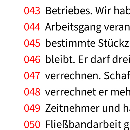
043
Betriebes. Wir habe
044
Arbeitsgang verant
045
bestimmte Stückzei
046
bleibt. Er darf dr
047
verrechnen. Schaff
048
verrechnet er meh
049
Zeitnehmer und ha
050
Fließbandarbeit gi