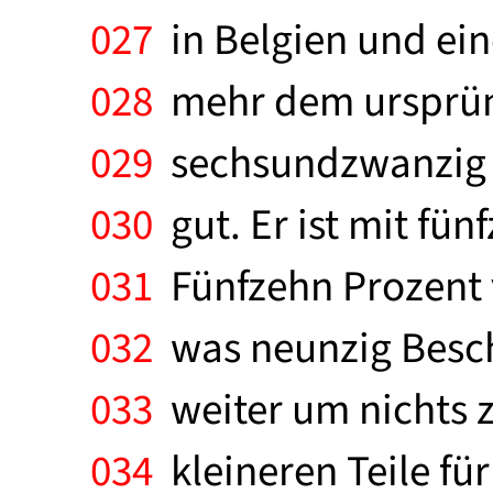
027
in Belgien und ein
028
mehr dem ursprüng
029
sechsundzwanzig M
030
gut. Er ist mit fün
031
Fünfzehn Prozent v
032
was neunzig Beschä
033
weiter um nichts z
034
kleineren Teile fü