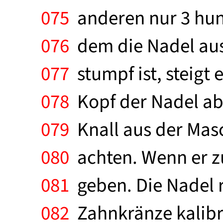
075
anderen nur 3 hund
076
dem die Nadel ausg
077
stumpf ist, steigt 
078
Kopf der Nadel abr
079
Knall aus der Masc
080
achten. Wenn er zu
081
geben. Die Nadel r
082
Zahnkränze kalibri