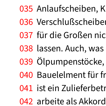
035
Anlaufscheiben, K
036
Verschlußscheiben
037
für die Großen nich
038
lassen. Auch, was 
039
Ölpumpenstöcke, K
040
Bauelelment für f
041
ist ein Zulieferbet
042
arbeite als Akkord