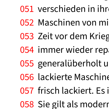
051
verschieden in ihre
052
Maschinen von min
053
Zeit vor dem Krieg
054
immer wieder repa
055
generalüberholt und
056
lackierte Maschine
057
frisch lackiert. E
058
Sie gilt als modern,