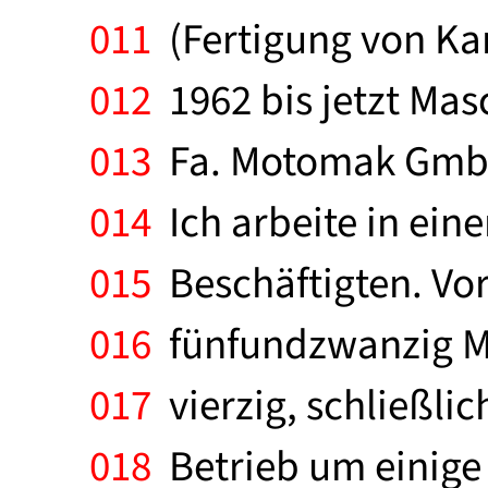
011
(Fertigung von Ka
012
1962 bis jetzt Mas
013
Fa. Motomak GmbH,
014
Ich arbeite in ein
015
Beschäftigten. Vo
016
fünfundzwanzig Ma
017
vierzig, schließli
018
Betrieb um einige 