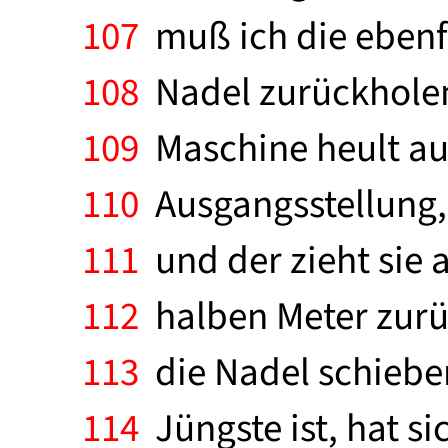
107
muß ich die ebenf
108
Nadel zurückholen.
109
Maschine heult auf,
110
Ausgangsstellung, 
111
und der zieht sie 
112
halben Meter zurüc
113
die Nadel schieben
114
Jüngste ist, hat si