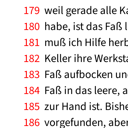
179
weil gerade alle 
180
habe, ist das Faß 
181
muß ich Hilfe herb
182
Keller ihre Werksta
183
Faß aufbocken und
184
Faß in das leere,
185
zur Hand ist. Bish
186
vorgefunden, aber