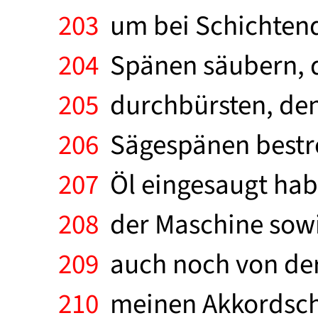
203
um bei Schichtende
204
Spänen säubern, d
205
durchbürsten, den
206
Sägespänen bestreu
207
Öl eingesaugt hab
208
der Maschine sow
209
auch noch von der 
210
meinen Akkordsche