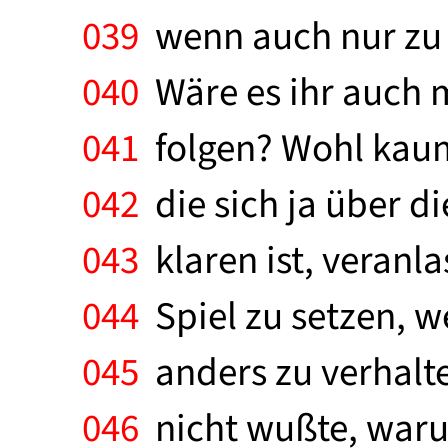
039
wenn auch nur zu e
040
Wäre es ihr auch 
041
folgen? Wohl kaum.
042
die sich ja über d
043
klaren ist, veranla
044
Spiel zu setzen, w
045
anders zu verhalte
046
nicht wußte, warum