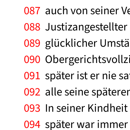
087
auch von seiner Ve
088
Justizangestellter
089
glücklicher Umstän
090
Obergerichtsvollzi
091
später ist er nie s
092
alle seine spätere
093
In seiner Kindheit
094
später war immer 