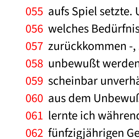
055
aufs Spiel setzte. 
056
welches Bedürfnis 
057
zurückkommen -, s
058
unbewußt werden, 
059
scheinbar unverhä
060
aus dem Unbewußten
061
lernte ich während 
062
fünfzigjährigen Ge