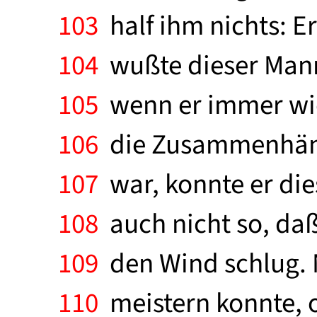
103
half ihm nichts: E
104
wußte dieser Mann 
105
wenn er immer wied
106
die Zusammenhänge
107
war, konnte er di
108
auch nicht so, daß 
109
den Wind schlug. Nu
110
meistern konnte, od