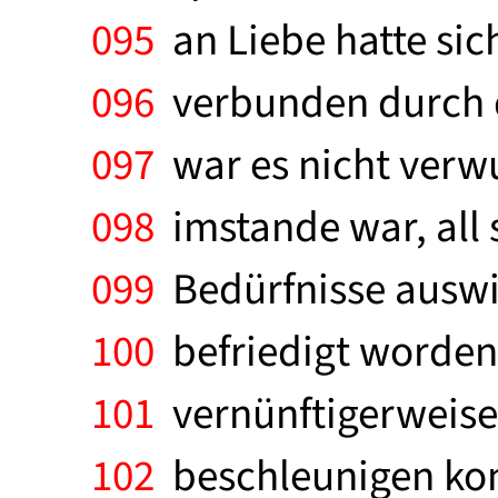
095
an Liebe hatte sic
096
verbunden durch d
097
war es nicht verwu
098
imstande war, all s
099
Bedürfnisse auswic
100
befriedigt worden 
101
vernünftigerweise 
102
beschleunigen kon