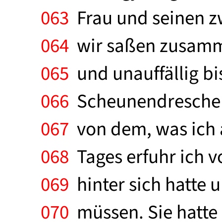
063
Frau und seinen zw
064
wir saßen zusamme
065
und unauffällig bis
066
Scheunendrescher. 
067
von dem, was ich a
068
Tages erfuhr ich v
069
hinter sich hatte u
070
müssen. Sie hatte 