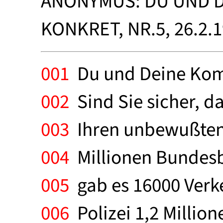
ANONYMUS: DU UND DE
KONKRET, NR.5, 26.2.
001
Du und Deine Kom
002
Sind Sie sicher, d
003
Ihren unbewußten 
004
Millionen Bundesbü
005
gab es 16000 Verke
006
Polizei 1,2 Millio