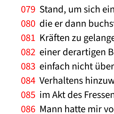
079
Stand, um sich ein
080
die er dann buchst
081
Kräften zu gelange
082
einer derartigen B
083
einfach nicht über
084
Verhaltens hinzuwe
085
im Akt des Fresse
086
Mann hatte mir von