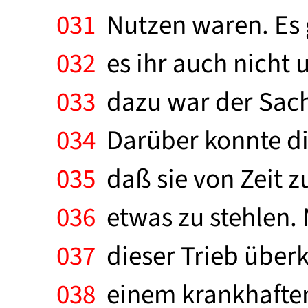
031
Nutzen waren. Es g
032
es ihr auch nicht 
033
dazu war der Sachw
034
Darüber konnte die
035
daß sie von Zeit z
036
etwas zu stehlen. 
037
dieser Trieb überka
038
einem krankhaften 