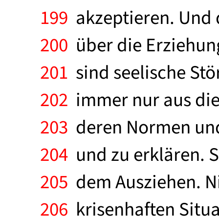
199
akzeptieren. Und d
200
über die Erziehung
201
sind seelische Stö
202
immer nur aus dies
203
deren Normen und 
204
und zu erklären. Si
205
dem Ausziehen. Nic
206
krisenhaften Situa