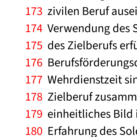
173
zivilen Beruf ause
174
Verwendung des So
175
des Zielberufs erfü
176
Berufsförderungsd
177
Wehrdienstzeit sin
178
Zielberuf zusamme
179
einheitliches Bild 
180
Erfahrung des Sold