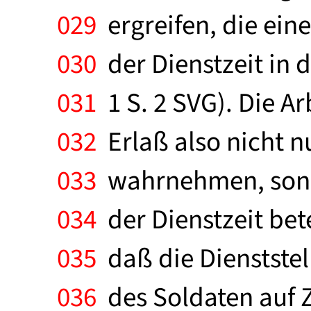
029
ergreifen, die ein
030
der Dienstzeit in 
031
1 S. 2 SVG). Die A
032
Erlaß also nicht 
033
wahrnehmen, sond
034
der Dienstzeit bet
035
daß die Dienststel
036
des Soldaten auf Ze