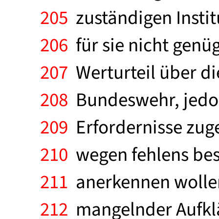
205
zuständigen Instit
206
für sie nicht genü
207
Werturteil über di
208
Bundeswehr, jedoch 
209
Erfordernisse zuges
210
wegen fehlens best
211
anerkennen wollen
212
mangelnder Aufklä