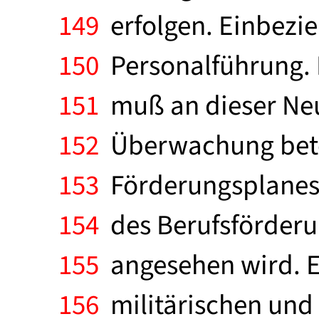
149
erfolgen. Einbezie
150
Personalführung. 
151
muß an dieser Neu
152
Überwachung betei
153
Förderungsplanes i
154
des Berufsförderun
155
angesehen wird. Er
156
militärischen und