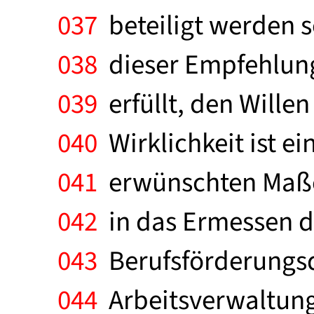
037
beteiligt werden so
038
dieser Empfehlung
039
erfüllt, den Wille
040
Wirklichkeit ist e
041
erwünschten Maße p
042
in das Ermessen de
043
Berufsförderungsdi
044
Arbeitsverwaltung 