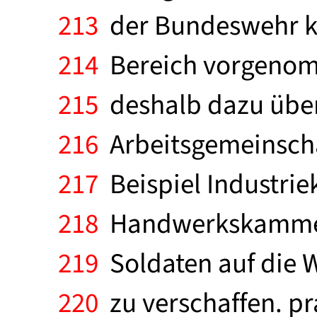
213
der Bundeswehr kei
214
Bereich vorgenomm
215
deshalb dazu über
216
Arbeitsgemeinscha
217
Beispiel Industr
218
Handwerkskammer 
219
Soldaten auf die W
220
zu verschaffen. p