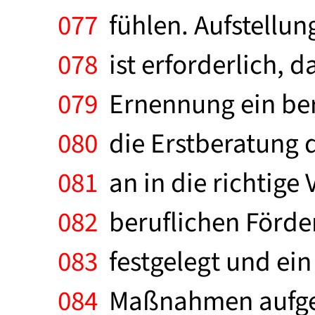
077
fühlen. Aufstellun
078
ist erforderlich, d
079
Ernennung ein beru
080
die Erstberatung d
081
an in die richtige
082
beruflichen Förder
083
festgelegt und ein
084
Maßnahmen aufgest