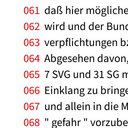
061
daß hier mögliche
062
wird und der Bund
063
verpflichtungen b
064
Abgesehen davon, d
065
7 SVG und 31 SG ma
066
Einklang zu bringen
067
und allein in die M
068
" gefahr " vorzube