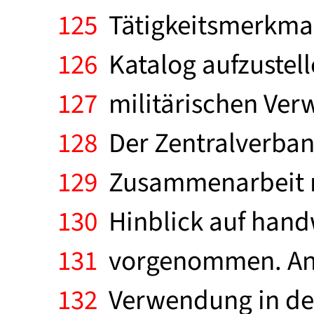
125
Tätigkeitsmerkmale
126
Katalog aufzustell
127
militärischen Ver
128
Der Zentralverban
129
Zusammenarbeit mi
130
Hinblick auf handw
131
vorgenommen. Anha
132
Verwendung in der