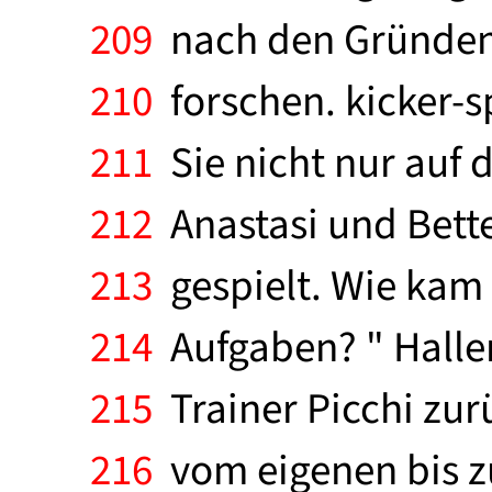
209
nach den Gründen 
210
forschen. kicker-
211
Sie nicht nur auf 
212
Anastasi und Betteg
213
gespielt. Wie kam 
214
Aufgaben? " Haller
215
Trainer Picchi zur
216
vom eigenen bis zu