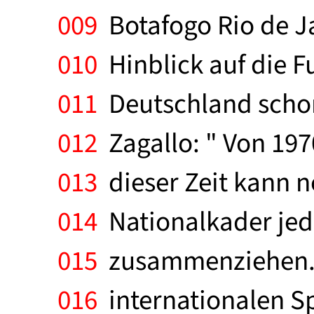
009
Botafogo Rio de Ja
010
Hinblick auf die F
011
Deutschland schon 
012
Zagallo: " Von 197
013
dieser Zeit kann n
014
Nationalkader jede
015
zusammenziehen. I
016
internationalen Sp