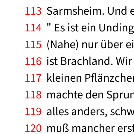
113
Sarmsheim. Und er 
114
" Es ist ein Unding
115
(Nahe) nur über ei
116
ist Brachland. Wir
117
kleinen Pflänzchen
118
machte den Sprung 
119
alles anders, schw
120
muß mancher erst 