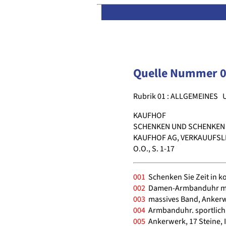
Quelle Nummer 
Rubrik 01 : ALLGEMEINES
KAUFHOF
SCHENKEN UND SCHENKEN
KAUFHOF AG, VERKAUUFSL
O.O., S. 1-17
001
Schenken Sie Zeit in k
002
Damen-Armbanduhr mit
003
massives Band, Ankerw
004
Armbanduhr. sportlich 
005
Ankerwerk, 17 Steine, 