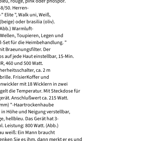
 bleu, rouge, pink oder phospor.
48/50. Herren-
Elite ", Walk uni, Weiß,
eige) oder brasilia (oliv).
(Abb.) Warmluft-
 Wellen, Toupieren, Legen und
l-Set für die Heimbehandlung. "
mit Braeunungsfilter. Der
os auf jede Haut einstellbar, 15-Min.
IR, 460 und 500 Watt.
erheitsschalter, ca. 2 m
ille. FrisierKoffer und
wickler mit 18 Wicklern in zwei
elt die Temperatur. Mit Steckdose für
erät. Anschlußwert ca. 215 Watt.
mm) "-Haartrockenhaube
 in Höhe und Neigung verstellbar,
 hellbleu. Das Gerät hat 3-
 Leistung: 800 Watt. (Abb.)
rau weiß: Ein Mann braucht
enken Sie es ihm, dann merkt er es und