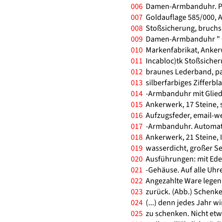
006
Damen-Armbanduhr. Pl
007
Goldauflage 585/000, A
008
Stoßsicherung, bruchsi
009
Damen-Armbanduhr " C
010
Markenfabrikat, Anker
011
Incabloc)tk Stoßsicheru
012
braunes Lederband, pas
013
silberfarbiges Zifferb
014
-Armbanduhr mit Gliede
015
Ankerwerk, 17 Steine, 
016
Aufzugsfeder, email-we
017
-Armbanduhr. Automati
018
Ankerwerk, 21 Steine, 
019
wasserdicht, großer Se
020
Ausführungen: mit Ede
021
-Gehäuse. Auf alle Uhre
022
Angezahlte Ware legen 
023
zurück. (Abb.) Schenken
024
(...) denn jedes Jahr wi
025
zu schenken. Nicht etwa