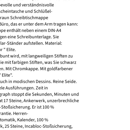
bevolle und verständnisvolle
cheintasche und Schlüßel-
Braun Schreibtischmappe
üro, das er unter dem Arm tragen kann:
pe enthält neben einem DIN-A4
en eine Schreibunterlage. Sie
lar-Ständer aufstellen. Material:
 " Elite.
bunt wird, mit langweiligen Stiften zu
e mit farbigen Stiften, was Sie schwarz
n. Mit Chromkappe. Mit goldfarbener
Elite".
uch in modischen Dessins. Reine Seide.
le Ausführungen. Zeit in
graph stoppt die Sekunden, Minuten und
at 17 Steine, Ankerwerk, unzerbrechliche
Stoßsicherung. Er ist 100 %
antie. Herren-
tomatik, Kalender, 100 %
, 25 Steine, Incabloc-Stoßsicherung,