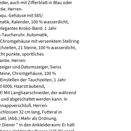
er, auch mit Zifferblatt in Blau oder
tie. Herren-
aqu‚-Gehäuse mit 585/
atik, Kalender, 100 % wasserdicht,
elegantes Kroko-Band. 1 Jahr
n-Taucheruhr. Automatik,
 Chromgehäuse mit versenktem Stellring
hzeiten, 21 Steine, 100 % wasserdicht,
ht punkte, sportliches
antie. Herren-
eiger und Datumszeiger, Swiss
teine, Chromgehäuse, 100 %
instellen der Tauchzeiten, 1 Jahr
d 6006. Haarsträubend,
rt! Mit Langhaarschneider, der während
 und abgeschaltet werden kann. In
hnappverschluß. Herren-
chlossen 32 cm lang, Futteral in
att. (Abb.) Mehr als Ordnung.
 Diener " in den Ankleideraum: Er hält