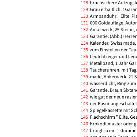
128
bruchsichere Aufzugsfed
129
Grau erhältlich. 1Garan
130
Armbanduhr " Elite. Pl
131
000 Goldauflage, Autom
132
Ankerwerk, 25 Steine, 
133
Garantie. (Abb.) Herre
134
Kalender, Swiss made,
135
zum Einstellen der Tauc
136
Leutchtzeiger und Leuc
137
Metallband, 1 Jahr Gar
138
Taucheruhren. mit Tagz
139
made, Ankerwerk, 21 S
140
wasserdicht, Ring zum E
141
Garantie. Braun Sixtan
142
wie gut der neue rasie
143
der Rasur angeschaltet
144
Spiegelkassette mit Sc
145
Flachschirm " Elite. Ges
146
Krokodilmuster oder gl
147
bringt so ein " stummer