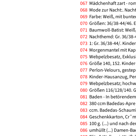
067
Mädchenhaft zart - roman
068
Mode zur Nacht:. Nach
069
Farbe: Weiß, mit bunte
070
Größen: 36/38-44/46. 
071
Baumwoll-Batist: Weiß,
072
Nachthemd: Gr. 36/38-4
073
1: Gr. 36/38-44/. Kinder
074
Morgenmantel mit Kapuz
075
Webpelzbesatz, Exklusi
076
Größe 140, 152. Kinder-
077
Perlon-Velours, gestepp
078
Kinder-Hausanzug, Perl
079
Webpelzbesatz; hochwer
080
Größen 116/128/140. Gr
081
Baden - In betörendem 
082
380 ccm Badedas-Apre *
083
ccm. Badedas-Schaumba
084
Geschenkkarton, Crˆmel
085
100 g. (...) und nach 
086
umhüllt (...) Damen-B