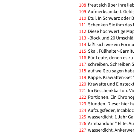
108
freut sich über Ihre lie
109
Aufmerksamkeit. Gelds
110
Etui. In Schwarz oder 
111
Schenken Sie ihm das B
112
Diese hochwertige Map
113
-Block und 20 Umschläg
114
läßt sich wie ein Formu
115
Skai. Füllhalter-Garnitur
116
Für Leute, denen es zu 
117
schreiben. Schreiben Si
118
auf weiß zu sagen habe
119
Kappe. Krawatten-Set " 
120
Krawatte und Einsteckt
121
Im Geschenkkarton. Vie
122
Portionen. Ein Chrono
123
Stunden. Dieser hier h
124
Aufzugsfeder, Incabloc-
125
wasserdicht. 1 Jahr Gar
126
Armbanduhr " Elite. Au
127
wasserdicht, Ankerwerk