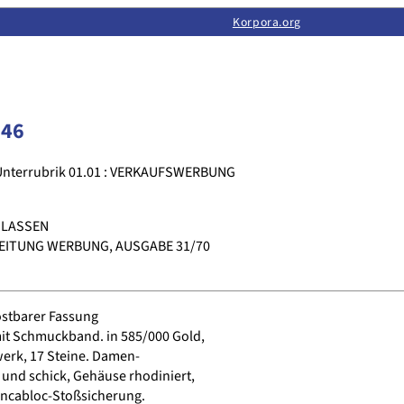
Limas:
Hauptseite
·
Inhalt
·
Suchen
·
Feedback
Korpora.org
·
Korpora.org
·
LINSE
046
Unterrubrik 01.01 : VERKAUFSWERBUNG
 LASSEN
EITUNG WERBUNG, AUSGABE 31/70
ostbarer Fassung
 Schmuckband. in 585/000 Gold,
erk, 17 Steine. Damen-
und schick, Gehäuse rhodiniert,
Incabloc-Stoßsicherung.