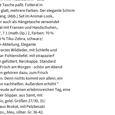
e Tasche paßt. Futteral in
latt, mehrere Farben. Der elegante Schirm
ang. (Abb.) Set im Animal-Look,.
r auch als Hängetasche verwendet
l mit Fransen und Handschuhen,.
, 7 1 (math.Op.) 2, Farben: 70 %
0 % Tiku-Zebra, schwarz/
-Abteilung. Elegante
rzes Wildleder, mit Schleife und
-Fohlenstiefel. mit strapazierf
 gefüttert. Nerzkappe. Standard
) Frisch am Morgen - schön am Abend
n gehören dazu, zum Frisch
. Denn nichts kommt von allein; ein
 nachhelfen. Außerdem erhöht "
reude auf einen erlebnisreichen Tag, eine
er-Slipper. aus Samt, mit
is, gold. Größen 27/30, 31/
aus Brokat, mit Pelzbesatz
‚, bleu, silber. Gr. 36-42.