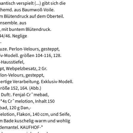
tisch verspielt (...) gibt sich die
themd. aus Baumwoll-Voile.
m Blütendruck auf dem Oberteil.
Ensemble. aus
 mit buntem Blütendruck.
4/46. Neglige
-
e. Perlon-Velours, gesteppt,
v-Modell. größen 104-116, 128.
Hausstiefel,
t, Webpelzbesatz, 2 Gr.
on-Velours, gesteppt,
tige Verarbeitung. Exklusiv-Modell.
öße 152, 164. (Abb.)
Duft:. Fenjal-Crˆmebad,
4s Crˆmelotion, Inhalt 150
d, 120 g Dan‚-
otion, Flakon, 140 ccm, und Seife,
dem Bade kuschelig-warm und wohlig
ademantel. KAUFHOF-"