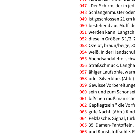
047
. Der Schirm, der in jed
048
Schlangenmuster oder g
049
ist geschlossen 21 cm l
050
bestehend aus Muff, de
051
werden kann. Langscha
052
diese in Größen 6 1/2, 7
053
Ozelot, braun/beige, 3
054
weiß. In der Handschuh
055
Abendsandalette. schwa
056
Straßschmuck. Langhaar
057
ähiger Laufsohle, warm
058
oder Silverblue. (Abb.
059
Gewisse Vorbereitunge
060
sein und zum Schönsein
061
bißchen muß man schon
062
Gepflegtsein " die Vorf
063
gute Nacht. (Abb.) Kind
064
Pelzlasche. Signal, türk
065
35. Damen-Pantoffeln. 
066
und Kunststoffsohle. Ros