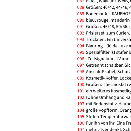
087
Elite ", Walk uni. Weiß,
088
Größen: 40/42, 44/46, 
089
Bademantel. KAUFHOF-" 
090
bleu, rouge, mandarin (b
091
Größen: 46/48, 50/56. 
092
Frisierset. zum Curlen,
093
Trocknen. Ein Universa
094
Blauring " (k) de Luxe 
095
Spezialfilter ist stufenl
096
-Zeitsignaluhr, UV und 
097
Getrennt schaltbar, Sich
098
Anschlußkabel, Schutzbr
099
Kosmetik-Koffer. Locken
100
Größen. Thermostat reg
101
ein weiteres Kosmetikg
102
(Ohne Umhang und Ka
103
mit Bodenstativ, Haube
104
große Kopfform. Orange,
105
Stufen-Temperaturwahl.
106
Für ihn von ihr. Eine F
107
mehr, als er denkt. Sch