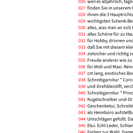
026
weil es alljährlich, täg
027
finden Sie in unserem 
028
ihnen die 3 Hauptricht
029
wichtigsten Schenk-Ber
030
alles, was man an sich 
031
alles Schöne für zu Hause
032
für Hobby, drinnen un
033
daß Sie mit diesem kle
034
zielsicher und richtig 
035
Freude anderer wie zu 
036
für Midi und Maxi. Reins
037
cm lang, exotisches Bo
038
Schreibgarnitur " Coro
039
und-Drehbleistift, ver
040
Schreibgarnitur " Princ
041
Kugelschreiber und-Dreh
042
Geschenketui, Schreib
043
als Heimbüro aufstellba
044
Umschlägen gefüllt. D
045
Etui. Echt Leder, Schla
046
Farben zur Wahl. Damen