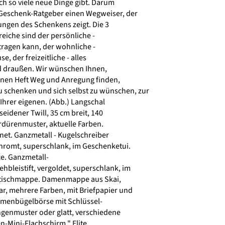
lich so viele neue Dinge gibt. Darum
Geschenk-Ratgeber einen Wegweiser, der
ungen des Schenkens zeigt. Die 3
eiche sind der persönliche -
tragen kann, der wohnliche -
, der freizeitliche - alles
d draußen. Wir wünschen Ihnen,
inen Heft Weg und Anregung finden,
zu schenken und sich selbst zu wünschen, zur
Ihrer eigenen. (Abb.) Langschal
eidener Twill, 35 cm breit, 140
rdürenmuster, aktuelle Farben.
net. Ganzmetall - Kugelschreiber
chromt, superschlank, im Geschenketui.
e. Ganzmetall-
bleistift, vergoldet, superschlank, im
tischmappe. Damenmappe aus Skai,
r, mehrere Farben, mit Briefpapier und
amenbügelbörse mit Schlüssel-
ngenmuster oder glatt, verschiedene
-Mini-Flachschirm " Elite