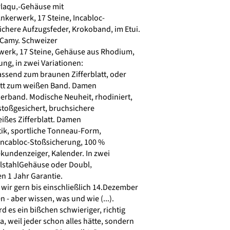
aqu‚-Gehäuse mit
nkerwerk, 17 Steine, Incabloc-
chere Aufzugsfeder, Krokoband, im Etui.
amy. Schweizer
werk, 17 Steine, Gehäuse aus Rhodium,
ng, in zwei Variationen:
send zum braunen Zifferblatt, oder
latt zum weißen Band. Damen
rband. Modische Neuheit, rhodiniert,
stoßgesichert, bruchsichere
ißes Zifferblatt. Damen
k, sportliche Tonneau-Form,
Incabloc-Stoßsicherung, 100 %
kundenzeiger, Kalender. In zwei
lstahlGehäuse oder Doubl‚
n 1 Jahr Garantie.
wir gern bis einschließlich 14.Dezember
 - aber wissen, was und wie (...).
rd es ein bißchen schwieriger, richtig
, weil jeder schon alles hätte, sondern