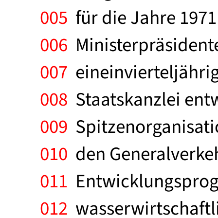
005
für die Jahre 1971
006
Ministerpräsiden
007
eineinvierteljähri
008
Staatskanzlei entw
009
Spitzenorganisatio
010
den Generalverkehr
011
Entwicklungsprog
012
wasserwirtschaftl