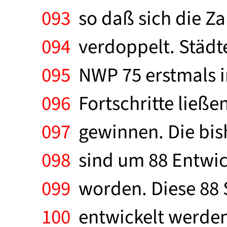
093
so daß sich die Za
094
verdoppelt. Städ
095
NWP 75 erstmals in
096
Fortschritte ließe
097
gewinnen. Die bis
098
sind um 88 Entwic
099
worden. Diese 88 St
100
entwickelt werden