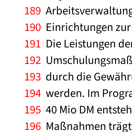
189
Arbeitsverwaltung
190
Einrichtungen zur 
191
Die Leistungen der
192
Umschulungsmaßn
193
durch die Gewähru
194
werden. Im Progr
195
40 Mio DM entstehe
196
Maßnahmen trägt z