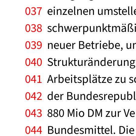
037
einzelnen umstelle
038
schwerpunktmäßig 
039
neuer Betriebe, u
040
Strukturänderung f
041
Arbeitsplätze zu s
042
der Bundesrepublik
043
880 Mio DM zur Ve
044
Bundesmittel. Die 