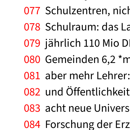
077
Schulzentren, nic
078
Schulraum: das La
079
jährlich 110 Mio 
080
Gemeinden 6,2 *mr
081
aber mehr Lehrer: 
082
und Öffentlichkeit
083
acht neue Universi
084
Forschung der Erz