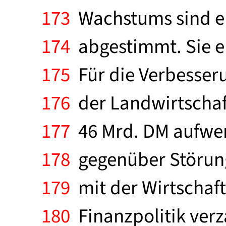
173
Wachstums sind en
174
abgestimmt. Sie er
175
Für die Verbesseru
176
der Landwirtschaf
177
46 Mrd. DM aufwen
178
gegenüber Störunge
179
mit der Wirtschafts
180
Finanzpolitik verz