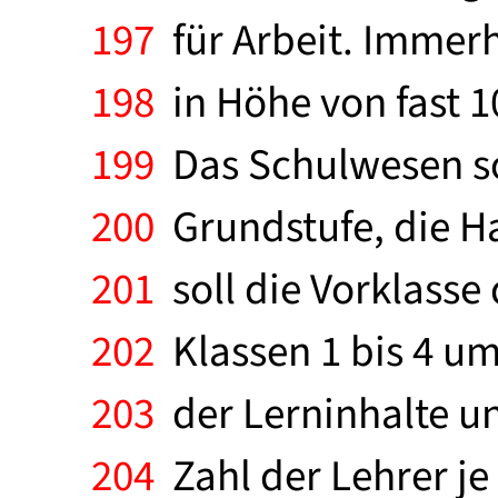
197
für Arbeit. Immer
198
in Höhe von fast 1
199
Das Schulwesen soll
200
Grundstufe, die Ha
201
soll die Vorklasse
202
Klassen 1 bis 4 um
203
der Lerninhalte un
204
Zahl der Lehrer je 