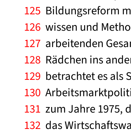
125
Bildungsreform mi
126
wissen und Methode
127
arbeitenden Gesam
128
Rädchen ins ander
129
betrachtet es als 
130
Arbeitsmarktpoliti
131
zum Jahre 1975, d
132
das Wirtschaftswa