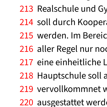
213
Realschule und Gym
214
soll durch Koopera
215
werden. Im Bereich
216
aller Regel nur no
217
eine einheitliche 
218
Hauptschule soll a
219
vervollkommnet wer
220
ausgestattet werde