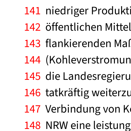
141
niedriger Produkti
142
öffentlichen Mitte
143
flankierenden Maß
144
(Kohleverstromung
145
die Landesregieru
146
tatkräftig weiterz
147
Verbindung von Ker
148
NRW eine leistungs