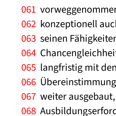
061
vorweggenommene A
062
konzeptionell auch
063
seinen Fähigkeiten
064
Chancengleichheit
065
langfristig mit den
066
Übereinstimmung 
067
weiter ausgebaut,
068
Ausbildungserford