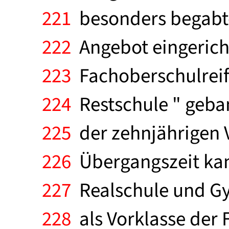
221
besonders begabten
222
Angebot eingericht
223
Fachoberschulreife 
224
Restschule " gebann
225
der zehnjährigen Vo
226
Übergangszeit kan
227
Realschule und Gy
228
als Vorklasse der 