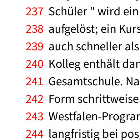
237
Schüler " wird ein
238
aufgelöst; ein Kur
239
auch schneller als
240
Kolleg enthält dam
241
Gesamtschule. Nach
242
Form schrittweise 
243
Westfalen-Program
244
langfristig bei po