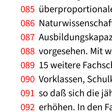
085
überproportionaler
086
Naturwissenschafte
087
Ausbildungskapazit
088
vorgesehen. Mit w
089
15 weitere Fachsch
090
Vorklassen, Schulk
091
so daß sich die jä
092
erhöhen. In den F