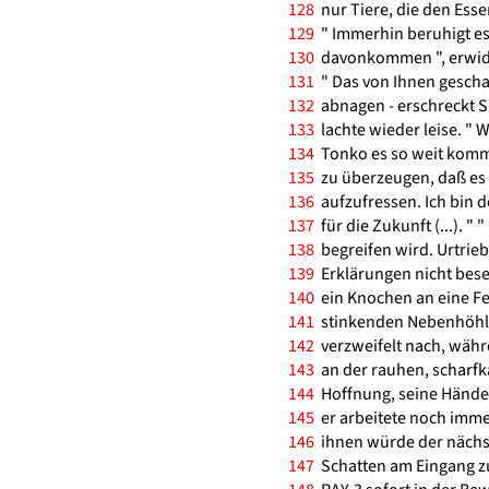
128
nur Tiere, die den Esse
129
" Immerhin beruhigt es 
130
davonkommen ", erwidert
131
" Das von Ihnen gescha
132
abnagen - erschreckt S
133
lachte wieder leise. " W
134
Tonko es so weit komme
135
zu überzeugen, daß es e
136
aufzufressen. Ich bin d
137
für die Zukunft (...). " "
138
begreifen wird. Urtrieb
139
Erklärungen nicht besei
140
ein Knochen an eine Fe
141
stinkenden Nebenhöhle w
142
verzweifelt nach, währ
143
an der rauhen, scharfk
144
Hoffnung, seine Hände
145
er arbeitete noch immer
146
ihnen würde der nächste
147
Schatten am Eingang zu