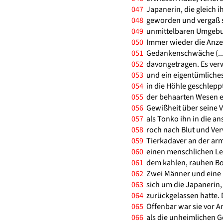
047
Japanerin, die gleich 
048
geworden und vergaß se
049
unmittelbaren Umgebu
050
Immer wieder die Anze
051
Gedankenschwäche (...)
052
davongetragen. Es verw
053
und ein eigentümliches G
054
in die Höhle geschlepp
055
der behaarten Wesen er
056
Gewißheit über seine V
057
als Tonko ihn in die a
058
roch nach Blut und Verw
059
Tierkadaver an der arm
060
einen menschlichen Lei
061
dem kahlen, rauhen Bod
062
Zwei Männer und eine F
063
sich um die Japanerin,
064
zurückgelassen hatte. 
065
Offenbar war sie vor A
066
als die unheimlichen Ge