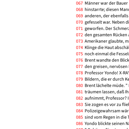
067
Männer war der Bauer Uj
068
hinstarrte; diesen Mann
069
anderen, der ebenfalls
070
gefesselt war. Neben d
071
geworfen. Der Schmerz i
072
den gesamten Rücken au
073
Amerikaner glaubte, ma
074
Klinge die Haut abschä
075
noch einmal die Fessel
076
Brent wandte den Blick
077
den greisen, nervösen M
078
Professor Yondo! X-RAY
079
Bildern, die er durch K
080
Brent lächelte müde. " 
081
träumen lassen, daß Ihr
082
aufnimmt, Professor? I
083
Sie zogen es vor zu flie
084
Polizeigewahrsam wäre e
085
sind vom Regen in die Tr
086
Yondo blickte seinen N