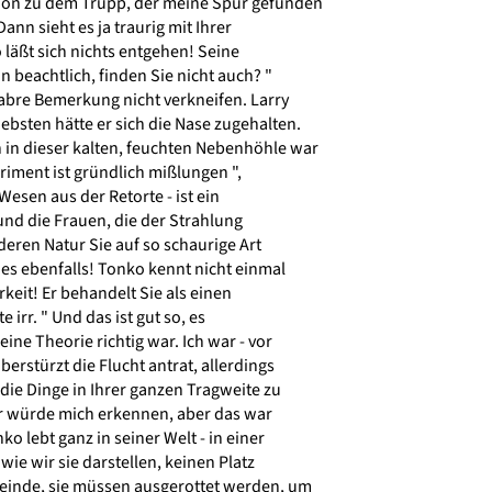
hon zu dem Trupp, der meine Spur gefunden
 Dann sieht es ja traurig mit Ihrer
läßt sich nichts entgehen! Seine
beachtlich, finden Sie nicht auch? "
abre Bemerkung nicht verkneifen. Larry
ebsten hätte er sich die Nase zugehalten.
n dieser kalten, feuchten Nebenhöhle war
riment ist gründlich mißlungen ",
Wesen aus der Retorte - ist ein
nd die Frauen, die der Strahlung
eren Natur Sie auf so schaurige Art
es ebenfalls! Tonko kennt nicht einmal
eit! Er behandelt Sie als einen
irr. " Und das ist gut so, es
ine Theorie richtig war. Ich war - vor
berstürzt die Flucht antrat, allerdings
die Dinge in Ihrer ganzen Tragweite zu
er würde mich erkennen, aber das war
ko lebt ganz in seiner Welt - in einer
ie wir sie darstellen, keinen Platz
einde, sie müssen ausgerottet werden, um