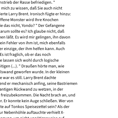
nstrieb der Rasse befriedigen. "
mich zu wissen, daß Sie auch nicht
e Larry Brent. Ironisch fügte er hinzu:
ffene Monster wird Ihre Knochen
ie das nicht, Yondo? " Der Gefangene
arum sollte es? Ich glaube nicht, daß
n läßt. Es wird mir gelingen, ihn davon
in Fehler von ihm ist, mich ebenfalls
er einzige, der ihm helfen kann. Auch
 Es ist fraglich, ob er das noch
e lassen sich wohl durch logische
tigen (...). " Draußen hörte man, wie
lswand geworfen wurde. In der kleinen
ar es still. Larry Brent dachte
end er mechanisch anfing, seine Bastriemen
antigen Rückwand zu wetzen, in der
 freizubekommen. Die Nacht brach an, und
. Er konnte kein Auge schließen. Wer von
 auf Tonkos Speisezettel sein? Als der
r Nebenhöhle auftauchte verhielt X-