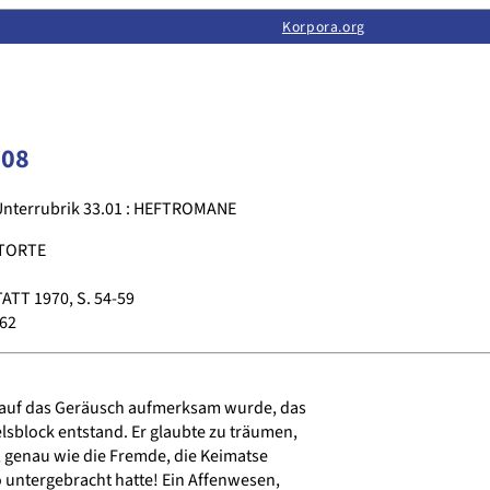
Limas:
Hauptseite
·
Inhalt
·
Suchen
·
Feedback
Korpora.org
·
Korpora.org
·
LINSE
008
Unterrubrik 33.01 : HEFTROMANE
ETORTE
TT 1970, S. 54-59
862
h auf das Geräusch aufmerksam wurde, das
elsblock entstand. Er glaubte zu träumen,
u, genau wie die Fremde, die Keimatse
 untergebracht hatte! Ein Affenwesen,