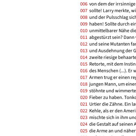
006
von dem der irrsinnige
007
sollte! Larry merkte, w
008
und der Pulsschlag sich
009
haben! Sollte durch ein
010
unmittelbarer Nähe dies
011
abgestürzt sein? Dann
012
und seine Mutanten fan
013
und Ausdehnung der Gru
014
zweite riesige behaarte
015
Retorte, mit dem Insti
016
des Menschen (...). Er 
017
Armen trug er einen re
018
jungen Mann, um einen 
019
stöhnte und wimmerte le
020
Fieber zu haben. Tonko 
021
Urtier die Zähne. Ein la
022
Kehle, als er den Amer
023
mischte sich in ihm und 
024
die Gestalt auf seinen
025
die Arme an und nähert