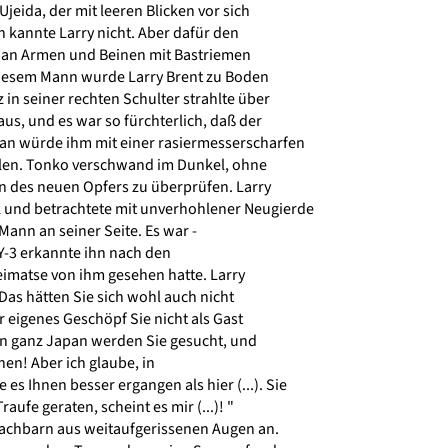
eida, der mit leeren Blicken vor sich
 kannte Larry nicht. Aber dafür den
 an Armen und Beinen mit Bastriemen
iesem Mann wurde Larry Brent zu Boden
n seiner rechten Schulter strahlte über
s, und es war so fürchterlich, daß der
n würde ihm mit einer rasiermesserscharfen
len. Tonko verschwand im Dunkel, ohne
n des neuen Opfers zu überprüfen. Larry
 und betrachtete mit unverhohlener Neugierde
ann an seiner Seite. Es war -
-3 erkannte ihn nach den
eimatse von ihm gesehen hatte. Larry
Das hätten Sie sich wohl auch nicht
 eigenes Geschöpf Sie nicht als Gast
n ganz Japan werden Sie gesucht, und
hen! Aber ich glaube, in
s Ihnen besser ergangen als hier (...). Sie
aufe geraten, scheint es mir (...)! "
achbarn aus weitaufgerissenen Augen an.