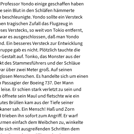
 Professor Yondo einige geschaffen haben
ie sein Blut in den Schläfen hämmerte
 beschleunigte. Yondo sollte ein Versteck
en tragischen Zufall das Flugzeug in
es Verstecks, so weit von Tokio entfernt,
 war es ausgeschlossen, daß man Yondo
d. Ein besseres Versteck zur Entwicklung
ppe gab es nicht. Plötzlich tauchte die
 Gestalt auf. Tonko, das Monster aus der
nkt des Stammesführers und der Schläue
war über zwei Meter groß. Auf seinen
glosen Menschen. Es handelte sich um einen
Passagier der Boeing 737. Der Mann
ise. Er schien stark verletzt zu sein und
öffnete sein Maul und fletschte wie ein
utes Brüllen kam aus der Tiefe seiner
ikaner sah. Ein Mensch! Haß und Zorn
trieben ihn sofort zum Angriff. Er warf
 Armen einfach dem Weibchen zu, winkelte
e sich mit ausgreifenden Schritten dem