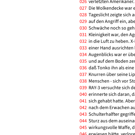
026
verletzten Amerikaner. 
027
Die Wolkendecke war ei
028
Tageslicht zeigte sich a
029
auf den Angriff ein, ab
030
Schwäche noch so gehan
031
Kleinigkeit war, den Ag
032
in die Luft zu heben. X
033
einer Hand ausrichten k
034
Augenblicks war er üb
035
und auf dem Boden zer
036
daß Tonko ihn als eine 
037
Knurren über seine Lip
038
Menschen - sich vor Sto
039
RAY-3 versuchte sich de
040
erinnerte sich daran, d
041
sich gehabt hatte. Aber
042
nach dem Erwachen aus
043
Schulterhalfter gegriff
044
Sturz aus dem auseina
045
wirkungsvolle Waffe, di
046
erwiesen hätte, verlore