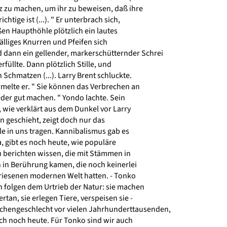
 zu machen, um ihr zu beweisen, daß ihre
htige ist (...). " Er unterbrach sich,
en Haupthöhle plötzlich ein lautes
älliges Knurren und Pfeifen sich
dann ein gellender, markerschütternder Schrei
füllte. Dann plötzlich Stille, und
Schmatzen (...). Larry Brent schluckte.
urmelte er. " Sie können das Verbrechen an
der gut machen. " Yondo lachte. Sein
 wie verklärt aus dem Dunkel vor Larry
 geschieht, zeigt doch nur das
le in uns tragen. Kannibalismus gab es
a, gibt es noch heute, wie populäre
berichten wissen, die mit Stämmen in
in Berührung kamen, die noch keinerlei
riesenen modernen Welt hatten. - Tonko
 folgen dem Urtrieb der Natur: sie machen
tan, sie erlegen Tiere, verspeisen sie -
chengeschlecht vor vielen Jahrhunderttausenden,
ch noch heute. Für Tonko sind wir auch