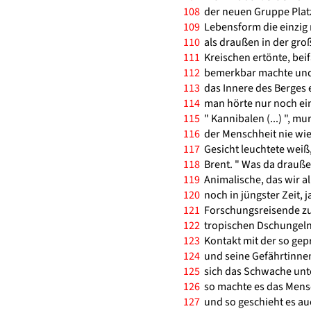
108
der neuen Gruppe Platz
109
Lebensform die einzig ric
110
als draußen in der groß
111
Kreischen ertönte, beif
112
bemerkbar machte und 
113
das Innere des Berges er
114
man hörte nur noch ein 
115
" Kannibalen (...) ", m
116
der Menschheit nie wie
117
Gesicht leuchtete weiß,
118
Brent. " Was da draußen
119
Animalische, das wir al
120
noch in jüngster Zeit, j
121
Forschungsreisende zu 
122
tropischen Dschungeln 
123
Kontakt mit der so gep
124
und seine Gefährtinnen
125
sich das Schwache unter
126
so machte es das Mens
127
und so geschieht es au