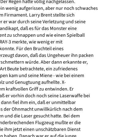
Der Regen hatte völlig nachgelassen.
n wenig aufgerissen, aber nur noch schwaches
m Firmament. Larry Brent stellte sich
er er war durch seine Verletzung und seine
dikapt, daß es für das Monster eine
ent zu schnappen und wie einen Spielball
-RAY-3 merkte, wie wenig er mit
onnte. Für den Bruchteil eines
erzeugt davon, daß das Ungeheuer ihn packen
schmettern würde. Aber dann erkannte er,
Art Beute betrachtete, ein zufriedenes
pen kam und seine Miene - wie bei einem
lz und Genugtuung aufhellte. X-
m kraftvollen Griff zu entwinden. Er
aß er vorhin doch noch seine Laserwaffe bei
 dann fiel ihm ein, daß er unmittelbar
 der Ohnmacht unwillkürlich nach dem
en und die Laser gesucht hatte. Bei dem
nderbrechenden Flugzeug mußte er die
e ihm jetzt einen unschätzbaren Dienst
n haben. Danach war er auf die junge