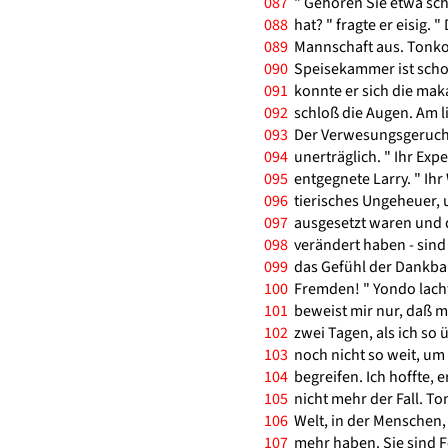
087
" Gehören Sie etwa sc
088
hat? " fragte er eisig. "
089
Mannschaft aus. Tonko 
090
Speisekammer ist schon 
091
konnte er sich die mak
092
schloß die Augen. Am li
093
Der Verwesungsgeruch i
094
unerträglich. " Ihr Expe
095
entgegnete Larry. " Ihr 
096
tierisches Ungeheuer, u
097
ausgesetzt waren und d
098
verändert haben - sind 
099
das Gefühl der Dankbark
100
Fremden! " Yondo lachte 
101
beweist mir nur, daß me
102
zwei Tagen, als ich so ü
103
noch nicht so weit, um 
104
begreifen. Ich hoffte, 
105
nicht mehr der Fall. Ton
106
Welt, in der Menschen, w
107
mehr haben. Sie sind F