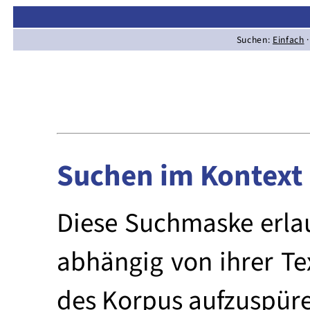
→ Limas:
Hauptseite
·
Inhalt
·
S
Suchen:
Einfach
·
Suchen im Kontext
Diese Suchmaske erlau
abhängig von ihrer T
des Korpus aufzuspür