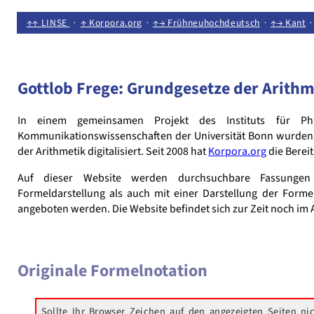
↑↑ LINSE
∙
↑ Korpora.org
∙
↑→ Frühneuhochdeutsch
∙
↑→ Kant
Gottlob Frege: Grundgesetze der Arithm
In einem gemeinsamen Projekt des Instituts für Phi
Kommunikationswissenschaften der Universität Bonn wurden
der Arithmetik digitalisiert. Seit 2008 hat
Korpora.org
die Berei
Auf dieser Website werden durchsuchbare Fassungen
Formeldarstellung als auch mit einer Darstellung der Forme
angeboten werden. Die Website befindet sich zur Zeit noch im 
Originale Formelnotation
Sollte Ihr Browser Zeichen auf den angezeigten Seiten nich