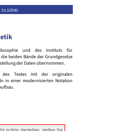
∙
↑→ Limas
etik
losophie und des Instituts für
 die beiden Bände der Grundgesetze
tstellung der Daten übernommen.
 des Textes mit der originalen
ln in einer modernisierten Notation
Aufbau.
t richtig darstellen, stellen Sie