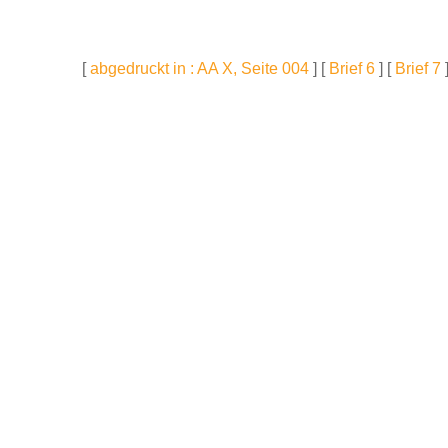
[
abgedruckt in : AA X, Seite 004
] [
Brief 6
] [
Brief 7
]